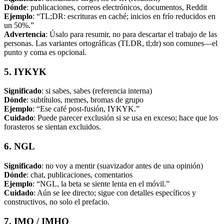
Dónde
: publicaciones, correos electrónicos, documentos, Reddit
Ejemplo
: “TL;DR: escrituras en caché; inicios en frío reducidos en
un 50%.”
Advertencia
: Úsalo para resumir, no para descartar el trabajo de las
personas. Las variantes ortográficas (TLDR, tl;dr) son comunes—el
punto y coma es opcional.
5. IYKYK
Significado
: si sabes, sabes (referencia interna)
Dónde
: subtítulos, memes, bromas de grupo
Ejemplo
: “Ese café post-fusión, IYKYK.”
Cuidado
: Puede parecer exclusión si se usa en exceso; hace que los
forasteros se sientan excluidos.
6. NGL
Significado
: no voy a mentir (suavizador antes de una opinión)
Dónde
: chat, publicaciones, comentarios
Ejemplo
: “NGL, la beta se siente lenta en el móvil.”
Cuidado
: Aún se lee directo; sigue con detalles específicos y
constructivos, no solo el prefacio.
7. IMO / IMHO