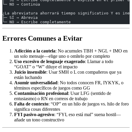
└─ NO → Continúa
¿La abreviatura ahorrará tiempo significativo Y es ineq
├─ SÍ → Abrevia
└─ NO → Escribe completamente
Errores Comunes a Evitar
Adicción a la cautela
: No acumules TBH + NGL + IMO en
un solo mensaje—elige uno o omítelo por completo
Uso excesivo de lenguaje exagerado
: Llamar a todo
“GOAT” o “W” diluye el impacto
Juicio insensible
: Usar SMH o L con compañeros que ya
están luchando
Asumir universalidad
: No todos conocen FR, IYKYK, o
términos específicos de juegos como GG
Contaminación profesional
: Usar LFG (sentido de
entusiasmo) o RN en correos de trabajo
Falta de contexto
: “OP” en un hilo de juegos vs. hilo de foro
significa cosas diferentes
FYI pasivo-agresivo
: “FYI, eso está mal” suena hostil—
añade un tono constructivo