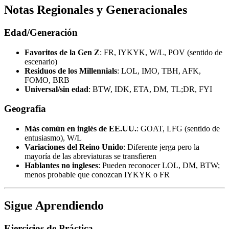
Notas Regionales y Generacionales
Edad/Generación
Favoritos de la Gen Z
: FR, IYKYK, W/L, POV (sentido de
escenario)
Residuos de los Millennials
: LOL, IMO, TBH, AFK,
FOMO, BRB
Universal/sin edad
: BTW, IDK, ETA, DM, TL;DR, FYI
Geografía
Más común en inglés de EE.UU.
: GOAT, LFG (sentido de
entusiasmo), W/L
Variaciones del Reino Unido
: Diferente jerga pero la
mayoría de las abreviaturas se transfieren
Hablantes no ingleses
: Pueden reconocer LOL, DM, BTW;
menos probable que conozcan IYKYK o FR
Sigue Aprendiendo
Ejercicios de Práctica