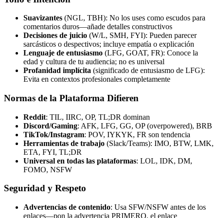
Suavizantes
(NGL, TBH): No los uses como escudos para
comentarios duros—añade detalles constructivos
Decisiones de juicio
(W/L, SMH, FYI): Pueden parecer
sarcásticos o despectivos; incluye empatía o explicación
Lenguaje de entusiasmo
(LFG, GOAT, FR): Conoce la
edad y cultura de tu audiencia; no es universal
Profanidad implícita
(significado de entusiasmo de LFG):
Evita en contextos profesionales completamente
Normas de la Plataforma Difieren
Reddit
: TIL, IIRC, OP, TL;DR dominan
Discord/Gaming
: AFK, LFG, GG, OP (overpowered), BRB
TikTok/Instagram
: POV, IYKYK, FR son tendencia
Herramientas de trabajo
(Slack/Teams): IMO, BTW, LMK,
ETA, FYI, TL;DR
Universal en todas las plataformas
: LOL, IDK, DM,
FOMO, NSFW
Seguridad y Respeto
Advertencias de contenido
: Usa SFW/NSFW antes de los
enlaces—pon la advertencia PRIMERO, el enlace