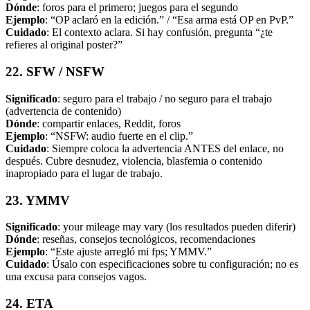
Dónde
: foros para el primero; juegos para el segundo
Ejemplo
: “OP aclaró en la edición.” / “Esa arma está OP en PvP.”
Cuidado
: El contexto aclara. Si hay confusión, pregunta “¿te
refieres al original poster?”
22. SFW / NSFW
Significado
: seguro para el trabajo / no seguro para el trabajo
(advertencia de contenido)
Dónde
: compartir enlaces, Reddit, foros
Ejemplo
: “NSFW: audio fuerte en el clip.”
Cuidado
: Siempre coloca la advertencia ANTES del enlace, no
después. Cubre desnudez, violencia, blasfemia o contenido
inapropiado para el lugar de trabajo.
23. YMMV
Significado
: your mileage may vary (los resultados pueden diferir)
Dónde
: reseñas, consejos tecnológicos, recomendaciones
Ejemplo
: “Este ajuste arregló mi fps; YMMV.”
Cuidado
: Úsalo con especificaciones sobre tu configuración; no es
una excusa para consejos vagos.
24. ETA