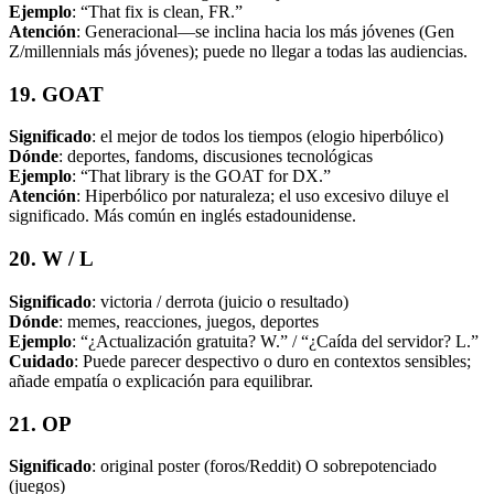
Ejemplo
: “That fix is clean, FR.”
Atención
: Generacional—se inclina hacia los más jóvenes (Gen
Z/millennials más jóvenes); puede no llegar a todas las audiencias.
19. GOAT
Significado
: el mejor de todos los tiempos (elogio hiperbólico)
Dónde
: deportes, fandoms, discusiones tecnológicas
Ejemplo
: “That library is the GOAT for DX.”
Atención
: Hiperbólico por naturaleza; el uso excesivo diluye el
significado. Más común en inglés estadounidense.
20. W / L
Significado
: victoria / derrota (juicio o resultado)
Dónde
: memes, reacciones, juegos, deportes
Ejemplo
: “¿Actualización gratuita? W.” / “¿Caída del servidor? L.”
Cuidado
: Puede parecer despectivo o duro en contextos sensibles;
añade empatía o explicación para equilibrar.
21. OP
Significado
: original poster (foros/Reddit) O sobrepotenciado
(juegos)