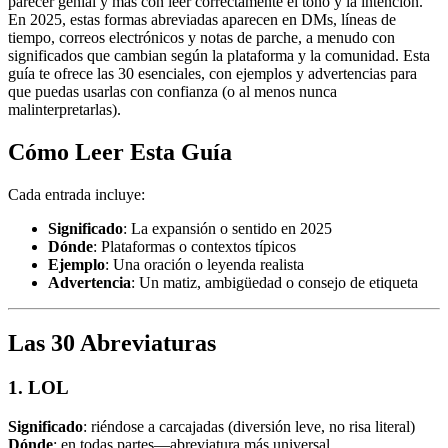
parecer genial y más con leer correctamente el tono y la intención.
En 2025, estas formas abreviadas aparecen en DMs, líneas de
tiempo, correos electrónicos y notas de parche, a menudo con
significados que cambian según la plataforma y la comunidad. Esta
guía te ofrece las 30 esenciales, con ejemplos y advertencias para
que puedas usarlas con confianza (o al menos nunca
malinterpretarlas).
Cómo Leer Esta Guía
Cada entrada incluye:
Significado
: La expansión o sentido en 2025
Dónde
: Plataformas o contextos típicos
Ejemplo
: Una oración o leyenda realista
Advertencia
: Un matiz, ambigüedad o consejo de etiqueta
Las 30 Abreviaturas
1. LOL
Significado
: riéndose a carcajadas (diversión leve, no risa literal)
Dónde
: en todas partes—abreviatura más universal