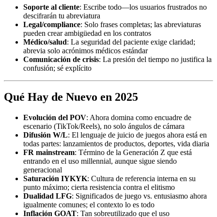
Soporte al cliente
: Escribe todo—los usuarios frustrados no
descifrarán tu abreviatura
Legal/compliance
: Solo frases completas; las abreviaturas
pueden crear ambigüedad en los contratos
Médico/salud
: La seguridad del paciente exige claridad;
abrevia solo acrónimos médicos estándar
Comunicación de crisis
: La presión del tiempo no justifica la
confusión; sé explícito
Qué Hay de Nuevo en 2025
Evolución del POV
: Ahora domina como encuadre de
escenario (TikTok/Reels), no solo ángulos de cámara
Difusión W/L
: El lenguaje de juicio de juegos ahora está en
todas partes: lanzamientos de productos, deportes, vida diaria
FR mainstream
: Término de la Generación Z que está
entrando en el uso millennial, aunque sigue siendo
generacional
Saturación IYKYK
: Cultura de referencia interna en su
punto máximo; cierta resistencia contra el elitismo
Dualidad LFG
: Significados de juego vs. entusiasmo ahora
igualmente comunes; el contexto lo es todo
Inflación GOAT
: Tan sobreutilizado que el uso