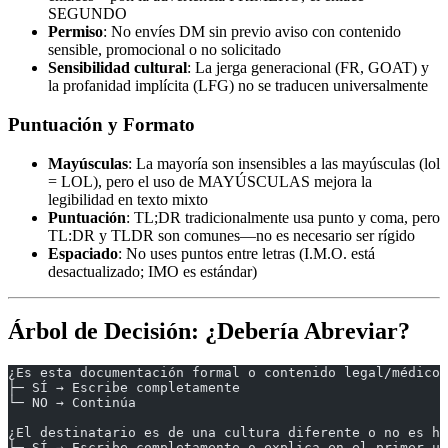
SEGUNDO
Permiso
: No envíes DM sin previo aviso con contenido
sensible, promocional o no solicitado
Sensibilidad cultural
: La jerga generacional (FR, GOAT) y
la profanidad implícita (LFG) no se traducen universalmente
Puntuación y Formato
Mayúsculas
: La mayoría son insensibles a las mayúsculas (lol
= LOL), pero el uso de MAYÚSCULAS mejora la
legibilidad en texto mixto
Puntuación
: TL;DR tradicionalmente usa punto y coma, pero
TL:DR y TLDR son comunes—no es necesario ser rígido
Espaciado
: No uses puntos entre letras (I.M.O. está
desactualizado; IMO es estándar)
Árbol de Decisión: ¿Debería Abreviar?
¿Es esta documentación formal o contenido legal/médico?
├─ SÍ → Escribe completamente
└─ NO → Continúa
¿El destinatario es de una cultura diferente o no es ha
├─ SÍ → Escribe completamente o explica en el primer us