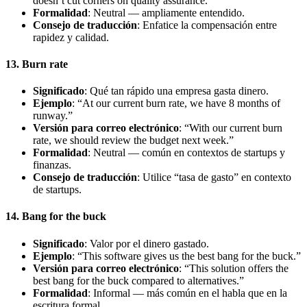
doesn’t cut corners on quality assurance.”
Formalidad
: Neutral — ampliamente entendido.
Consejo de traducción
: Enfatice la compensación entre
rapidez y calidad.
13. Burn rate
Significado
: Qué tan rápido una empresa gasta dinero.
Ejemplo
: “At our current burn rate, we have 8 months of
runway.”
Versión para correo electrónico
: “With our current burn
rate, we should review the budget next week.”
Formalidad
: Neutral — común en contextos de startups y
finanzas.
Consejo de traducción
: Utilice “tasa de gasto” en contexto
de startups.
14. Bang for the buck
Significado
: Valor por el dinero gastado.
Ejemplo
: “This software gives us the best bang for the buck.”
Versión para correo electrónico
: “This solution offers the
best bang for the buck compared to alternatives.”
Formalidad
: Informal — más común en el habla que en la
escritura formal.