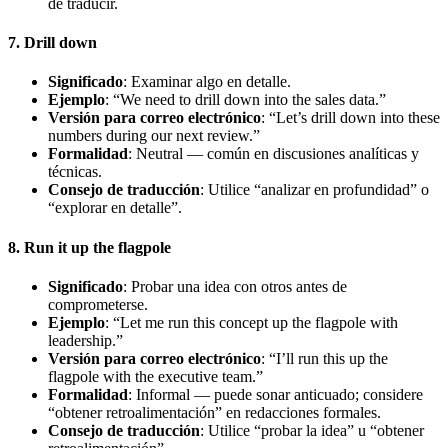
de traducir.
7. Drill down
Significado
: Examinar algo en detalle.
Ejemplo
: “We need to drill down into the sales data.”
Versión para correo electrónico
: “Let’s drill down into these
numbers during our next review.”
Formalidad
: Neutral — común en discusiones analíticas y
técnicas.
Consejo de traducción
: Utilice “analizar en profundidad” o
“explorar en detalle”.
8. Run it up the flagpole
Significado
: Probar una idea con otros antes de
comprometerse.
Ejemplo
: “Let me run this concept up the flagpole with
leadership.”
Versión para correo electrónico
: “I’ll run this up the
flagpole with the executive team.”
Formalidad
: Informal — puede sonar anticuado; considere
“obtener retroalimentación” en redacciones formales.
Consejo de traducción
: Utilice “probar la idea” u “obtener