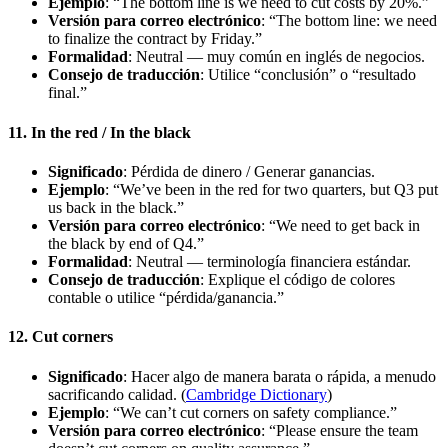
Ejemplo
: “The bottom line is we need to cut costs by 20%.”
Versión para correo electrónico
: “The bottom line: we need
to finalize the contract by Friday.”
Formalidad
: Neutral — muy común en inglés de negocios.
Consejo de traducción
: Utilice “conclusión” o “resultado
final.”
11. In the red / In the black
Significado
: Pérdida de dinero / Generar ganancias.
Ejemplo
: “We’ve been in the red for two quarters, but Q3 put
us back in the black.”
Versión para correo electrónico
: “We need to get back in
the black by end of Q4.”
Formalidad
: Neutral — terminología financiera estándar.
Consejo de traducción
: Explique el código de colores
contable o utilice “pérdida/ganancia.”
12. Cut corners
Significado
: Hacer algo de manera barata o rápida, a menudo
sacrificando calidad. (
Cambridge Dictionary
)
Ejemplo
: “We can’t cut corners on safety compliance.”
Versión para correo electrónico
: “Please ensure the team