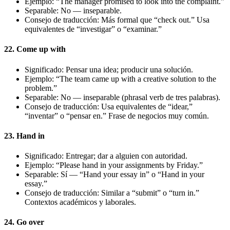
Ejemplo: “The manager promised to look into the complaint.”
Separable: No — inseparable.
Consejo de traducción: Más formal que “check out.” Usa
equivalentes de “investigar” o “examinar.”
22. Come up with
Significado: Pensar una idea; producir una solución.
Ejemplo: “The team came up with a creative solution to the
problem.”
Separable: No — inseparable (phrasal verb de tres palabras).
Consejo de traducción: Usa equivalentes de “idear,”
“inventar” o “pensar en.” Frase de negocios muy común.
23. Hand in
Significado: Entregar; dar a alguien con autoridad.
Ejemplo: “Please hand in your assignments by Friday.”
Separable: Sí — “Hand your essay in” o “Hand in your
essay.”
Consejo de traducción: Similar a “submit” o “turn in.”
Contextos académicos y laborales.
24. Go over