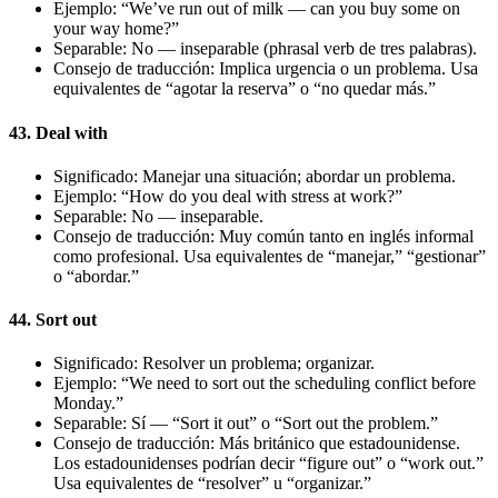
Ejemplo: “We’ve run out of milk — can you buy some on
your way home?”
Separable: No — inseparable (phrasal verb de tres palabras).
Consejo de traducción: Implica urgencia o un problema. Usa
equivalentes de “agotar la reserva” o “no quedar más.”
43. Deal with
Significado: Manejar una situación; abordar un problema.
Ejemplo: “How do you deal with stress at work?”
Separable: No — inseparable.
Consejo de traducción: Muy común tanto en inglés informal
como profesional. Usa equivalentes de “manejar,” “gestionar”
o “abordar.”
44. Sort out
Significado: Resolver un problema; organizar.
Ejemplo: “We need to sort out the scheduling conflict before
Monday.”
Separable: Sí — “Sort it out” o “Sort out the problem.”
Consejo de traducción: Más británico que estadounidense.
Los estadounidenses podrían decir “figure out” o “work out.”
Usa equivalentes de “resolver” u “organizar.”