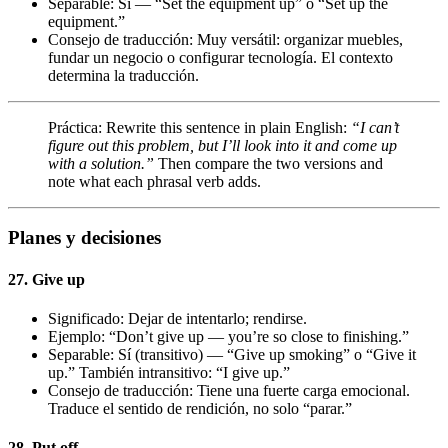
Separable: Sí — “Set the equipment up” o “Set up the
equipment.”
Consejo de traducción: Muy versátil: organizar muebles,
fundar un negocio o configurar tecnología. El contexto
determina la traducción.
Práctica: Rewrite this sentence in plain English:
“I can’t
figure out this problem, but I’ll look into it and come up
with a solution.”
Then compare the two versions and
note what each phrasal verb adds.
Planes y decisiones
27. Give up
Significado: Dejar de intentarlo; rendirse.
Ejemplo: “Don’t give up — you’re so close to finishing.”
Separable: Sí (transitivo) — “Give up smoking” o “Give it
up.” También intransitivo: “I give up.”
Consejo de traducción: Tiene una fuerte carga emocional.
Traduce el sentido de rendición, no solo “parar.”
28. Put off