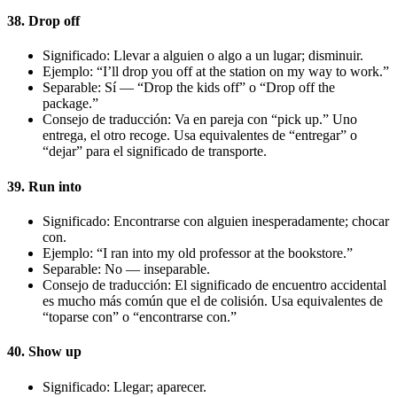
38. Drop off
Significado: Llevar a alguien o algo a un lugar; disminuir.
Ejemplo: “I’ll drop you off at the station on my way to work.”
Separable: Sí — “Drop the kids off” o “Drop off the
package.”
Consejo de traducción: Va en pareja con “pick up.” Uno
entrega, el otro recoge. Usa equivalentes de “entregar” o
“dejar” para el significado de transporte.
39. Run into
Significado: Encontrarse con alguien inesperadamente; chocar
con.
Ejemplo: “I ran into my old professor at the bookstore.”
Separable: No — inseparable.
Consejo de traducción: El significado de encuentro accidental
es mucho más común que el de colisión. Usa equivalentes de
“toparse con” o “encontrarse con.”
40. Show up
Significado: Llegar; aparecer.