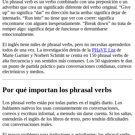
Un phrasal verb es un verbo combinado con una preposición o un
adverbio que crea un significado diferente del verbo original. “Give
up” no significa “dar” en dirección hacia arriba: significa dejar de
intentarlo. “Run into” no tiene que ver con correr: significa
encontrarse con alguien inesperadamente. “Break down” no trata de
romper algo: significa dejar de funcionar o derrumbarse
emocionalmente.
El inglés tiene miles de phrasal verbs, pero no necesitas aprenderlos
todos de una vez. La investigación detrás de la
PHaVE List
de
Marie Garnier y Norbert Schmitt se centra en 150 phrasal verbs de
alta frecuencia y sus sentidos más comunes. Los 50 siguientes te dan
un punto de partida práctico para conversaciones cotidianas, correos
electrónicos y medios.
Por qué importan los phrasal verbs
Los phrasal verbs están por todas partes en el inglés diario. Los
hablantes nativos los usan constantemente en conversaciones,
correos y escritura informal, a menudo sin darse cuenta. Si los saltas,
entenderás el inglés de los libros de texto, pero tendrás dificultades
con conversaciones reales.
El mayor problema para traductores y estudiantes: los phrasal verbs