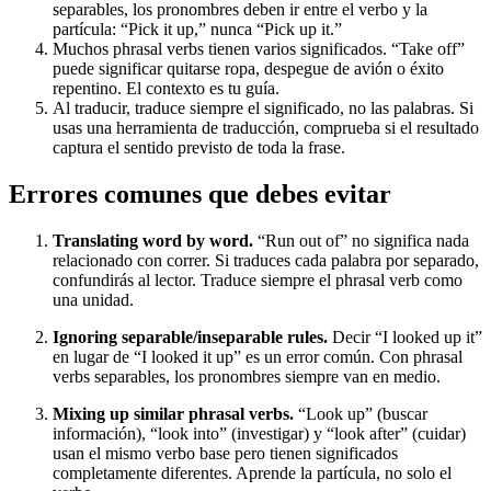
separables, los pronombres deben ir entre el verbo y la
partícula: “Pick it up,” nunca “Pick up it.”
Muchos phrasal verbs tienen varios significados. “Take off”
puede significar quitarse ropa, despegue de avión o éxito
repentino. El contexto es tu guía.
Al traducir, traduce siempre el significado, no las palabras. Si
usas una herramienta de traducción, comprueba si el resultado
captura el sentido previsto de toda la frase.
Errores comunes que debes evitar
Translating word by word.
“Run out of” no significa nada
relacionado con correr. Si traduces cada palabra por separado,
confundirás al lector. Traduce siempre el phrasal verb como
una unidad.
Ignoring separable/inseparable rules.
Decir “I looked up it”
en lugar de “I looked it up” es un error común. Con phrasal
verbs separables, los pronombres siempre van en medio.
Mixing up similar phrasal verbs.
“Look up” (buscar
información), “look into” (investigar) y “look after” (cuidar)
usan el mismo verbo base pero tienen significados
completamente diferentes. Aprende la partícula, no solo el