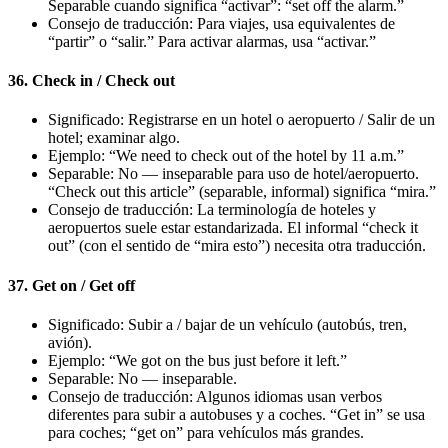
Separable cuando significa “activar”: “set off the alarm.”
Consejo de traducción: Para viajes, usa equivalentes de
“partir” o “salir.” Para activar alarmas, usa “activar.”
36. Check in / Check out
Significado: Registrarse en un hotel o aeropuerto / Salir de un
hotel; examinar algo.
Ejemplo: “We need to check out of the hotel by 11 a.m.”
Separable: No — inseparable para uso de hotel/aeropuerto.
“Check out this article” (separable, informal) significa “mira.”
Consejo de traducción: La terminología de hoteles y
aeropuertos suele estar estandarizada. El informal “check it
out” (con el sentido de “mira esto”) necesita otra traducción.
37. Get on / Get off
Significado: Subir a / bajar de un vehículo (autobús, tren,
avión).
Ejemplo: “We got on the bus just before it left.”
Separable: No — inseparable.
Consejo de traducción: Algunos idiomas usan verbos
diferentes para subir a autobuses y a coches. “Get in” se usa
para coches; “get on” para vehículos más grandes.