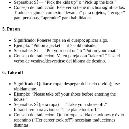
Separable: Sí — “Pick the kids up” o “Pick up the kids.”
Consejo de traducción: Este verbo tiene muchos significados.
Traduce según el contexto: “levantar” para objetos, “recoger”
para personas, “aprender” para habilidades.
5. Put on
Significado: Ponerse ropa en el cuerpo; aplicar algo.
Ejemplo: “Put on a jacket — it’s cold outside.”
Separable: Sí — “Put your coat on” o “Put on your coat.”
Consejo de traducción: Va en pareja con “take off.” Usa el
verbo de vestirse/desvestirse del idioma de destino.
6. Take off
Significado: Quitarse ropa; despegar del suelo (avión); irse
rápidamente.
Ejemplo: “Please take off your shoes before entering the
house.”
Separable: Sí (para ropa) — “Take your shoes off.”
Intransitivo para aviones: “The plane took off.”
Consejo de traducción: Quitar ropa, salida de aviones y éxito
repentino (“Her career took off”) necesitan traducciones
distintas.