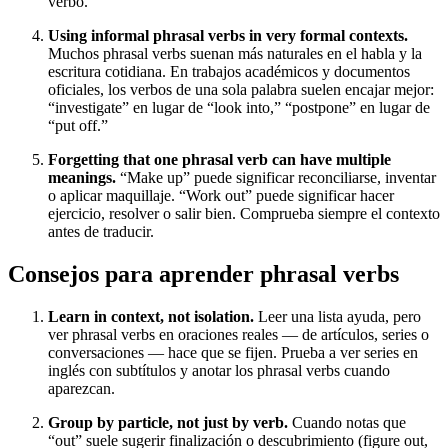
verbo.
Using informal phrasal verbs in very formal contexts.
Muchos phrasal verbs suenan más naturales en el habla y la
escritura cotidiana. En trabajos académicos y documentos
oficiales, los verbos de una sola palabra suelen encajar mejor:
“investigate” en lugar de “look into,” “postpone” en lugar de
“put off.”
Forgetting that one phrasal verb can have multiple
meanings.
“Make up” puede significar reconciliarse, inventar
o aplicar maquillaje. “Work out” puede significar hacer
ejercicio, resolver o salir bien. Comprueba siempre el contexto
antes de traducir.
Consejos para aprender phrasal verbs
Learn in context, not isolation.
Leer una lista ayuda, pero
ver phrasal verbs en oraciones reales — de artículos, series o
conversaciones — hace que se fijen. Prueba a ver series en
inglés con subtítulos y anotar los phrasal verbs cuando
aparezcan.
Group by particle, not just by verb.
Cuando notas que
“out” suele sugerir finalización o descubrimiento (figure out,