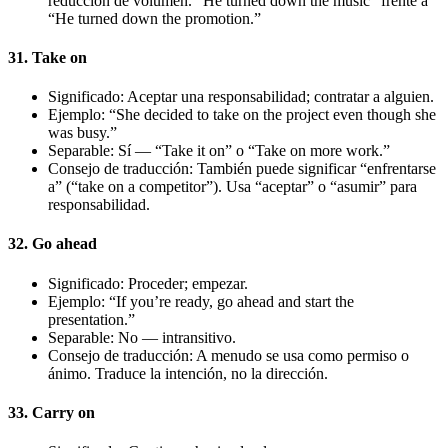
reducción de volumen. “He turned down the music” frente a
“He turned down the promotion.”
31. Take on
Significado: Aceptar una responsabilidad; contratar a alguien.
Ejemplo: “She decided to take on the project even though she
was busy.”
Separable: Sí — “Take it on” o “Take on more work.”
Consejo de traducción: También puede significar “enfrentarse
a” (“take on a competitor”). Usa “aceptar” o “asumir” para
responsabilidad.
32. Go ahead
Significado: Proceder; empezar.
Ejemplo: “If you’re ready, go ahead and start the
presentation.”
Separable: No — intransitivo.
Consejo de traducción: A menudo se usa como permiso o
ánimo. Traduce la intención, no la dirección.
33. Carry on