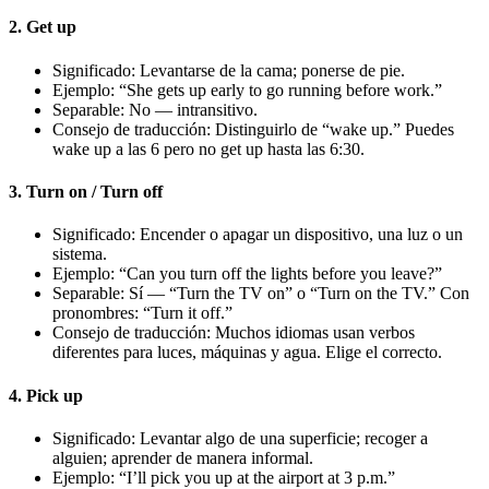
2. Get up
Significado: Levantarse de la cama; ponerse de pie.
Ejemplo: “She gets up early to go running before work.”
Separable: No — intransitivo.
Consejo de traducción: Distinguirlo de “wake up.” Puedes
wake up a las 6 pero no get up hasta las 6:30.
3. Turn on / Turn off
Significado: Encender o apagar un dispositivo, una luz o un
sistema.
Ejemplo: “Can you turn off the lights before you leave?”
Separable: Sí — “Turn the TV on” o “Turn on the TV.” Con
pronombres: “Turn it off.”
Consejo de traducción: Muchos idiomas usan verbos
diferentes para luces, máquinas y agua. Elige el correcto.
4. Pick up
Significado: Levantar algo de una superficie; recoger a
alguien; aprender de manera informal.
Ejemplo: “I’ll pick you up at the airport at 3 p.m.”