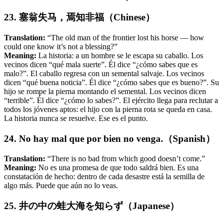
23. 塞翁失马，焉知非福（Chinese）
Translation:
“The old man of the frontier lost his horse — how
could one know it’s not a blessing?”
Meaning:
La historia: a un hombre se le escapa su caballo. Los
vecinos dicen “qué mala suerte”. Él dice “¿cómo sabes que es
malo?”. El caballo regresa con un semental salvaje. Los vecinos
dicen “qué buena noticia”. Él dice “¿cómo sabes que es bueno?”. Su
hijo se rompe la pierna montando el semental. Los vecinos dicen
“terrible”. Él dice “¿cómo lo sabes?”. El ejército llega para reclutar a
todos los jóvenes aptos: el hijo con la pierna rota se queda en casa.
La historia nunca se resuelve. Ese es el punto.
24. No hay mal que por bien no venga.（Spanish）
Translation:
“There is no bad from which good doesn’t come.”
Meaning:
No es una promesa de que todo saldrá bien. Es una
constatación de hecho: dentro de cada desastre está la semilla de
algo más. Puede que aún no lo veas.
25. 井の中の蛙大海を知らず（Japanese）