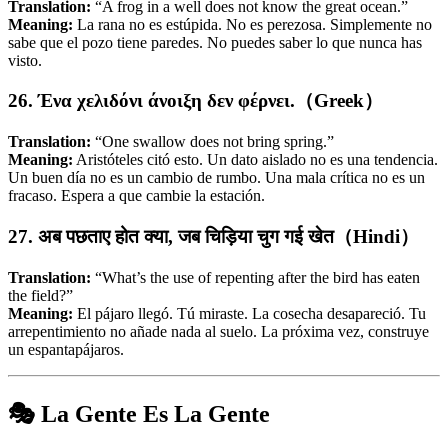
Translation:
“A frog in a well does not know the great ocean.”
Meaning:
La rana no es estúpida. No es perezosa. Simplemente no
sabe que el pozo tiene paredes. No puedes saber lo que nunca has
visto.
26. Ένα χελιδόνι άνοιξη δεν φέρνει.（Greek）
Translation:
“One swallow does not bring spring.”
Meaning:
Aristóteles citó esto. Un dato aislado no es una tendencia.
Un buen día no es un cambio de rumbo. Una mala crítica no es un
fracaso. Espera a que cambie la estación.
27. अब पछताए होत क्या, जब चिड़िया चुग गई खेत（Hindi）
Translation:
“What’s the use of repenting after the bird has eaten
the field?”
Meaning:
El pájaro llegó. Tú miraste. La cosecha desapareció. Tu
arrepentimiento no añade nada al suelo. La próxima vez, construye
un espantapájaros.
🎭 La Gente Es La Gente