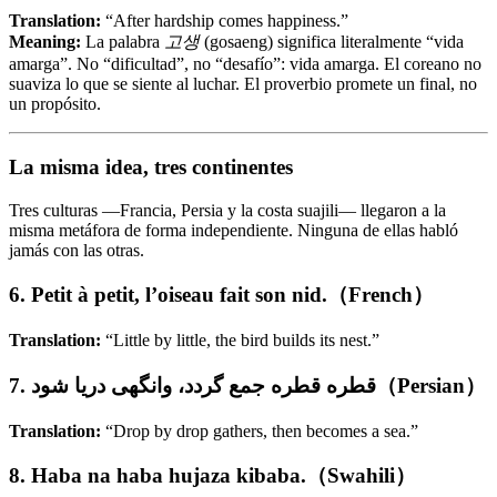
Translation:
“After hardship comes happiness.”
Meaning:
La palabra
고생
(gosaeng) significa literalmente “vida
amarga”. No “dificultad”, no “desafío”: vida amarga. El coreano no
suaviza lo que se siente al luchar. El proverbio promete un final, no
un propósito.
La misma idea, tres continentes
Tres culturas —Francia, Persia y la costa suajili— llegaron a la
misma metáfora de forma independiente. Ninguna de ellas habló
jamás con las otras.
6. Petit à petit, l’oiseau fait son nid.（French）
Translation:
“Little by little, the bird builds its nest.”
7. قطره قطره جمع گردد، وانگهی دریا شود（Persian）
Translation:
“Drop by drop gathers, then becomes a sea.”
8. Haba na haba hujaza kibaba.（Swahili）