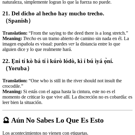
naturaleza, simplemente logran lo que la fuerza no puede.
21. Del dicho al hecho hay mucho trecho.
（Spanish）
Translation:
“From the saying to the deed there is a long stretch.”
Meaning:
Trecho
es un tramo abierto de camino sin nada en él. La
imagen española es visual: puedes
ver
la distancia entre lo que
alguien dice y lo que realmente hará.
22. Ẹni tí kò bá tí ì kúrò lódò, kì í bú ìyá ọ̀ní.
（Yoruba）
Translation:
“One who is still in the river should not insult the
crocodile.”
Meaning:
Si estás con el agua hasta la cintura, este no es el
momento de criticar lo que vive allí. La discreción no es cobardía: es
leer bien la situación.
🔮 Aún No Sabes Lo Que Es Esto
Los acontecimientos no vienen con etiquetas.