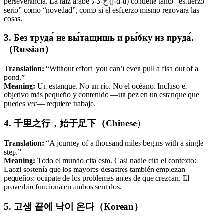
perseverancia. La raíz árabe ج-د-د (j-d-d) contiene tanto “esfuerzo
serio” como “novedad”, como si el esfuerzo mismo renovara las
cosas.
3. Без труда́ не вы́тащишь и ры́бку из пруда́.
（Russian）
Translation:
“Without effort, you can’t even pull a fish out of a
pond.”
Meaning:
Un estanque. No un río. No el océano. Incluso el
objetivo más pequeño y contenido —un pez en un estanque que
puedes
ver
— requiere trabajo.
4. 千里之行，始于足下（Chinese）
Translation:
“A journey of a thousand miles begins with a single
step.”
Meaning:
Todo el mundo cita esto. Casi nadie cita el contexto:
Laozi sostenía que los mayores desastres también empiezan
pequeños: ocúpate de los problemas antes de que crezcan. El
proverbio funciona en ambos sentidos.
5. 고생 끝에 낙이 온다（Korean）