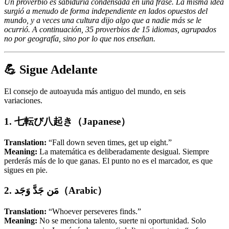
Un proverbio es sabiduría condensada en una frase. La misma idea
surgió a menudo de forma independiente en lados opuestos del
mundo, y a veces una cultura dijo algo que a nadie más se le
ocurrió. A continuación, 35 proverbios de 15 idiomas, agrupados
no por geografía, sino por lo que nos enseñan.
💪 Sigue Adelante
El consejo de autoayuda más antiguo del mundo, en seis
variaciones.
1. 七転び八起き（Japanese）
Translation:
“Fall down seven times, get up eight.”
Meaning:
La matemática es deliberadamente desigual. Siempre
perderás más de lo que ganas. El punto no es el marcador, es que
sigues en pie.
2. مَن جَدَّ وَجَد（Arabic）
Translation:
“Whoever perseveres finds.”
Meaning:
No se menciona talento, suerte ni oportunidad. Solo