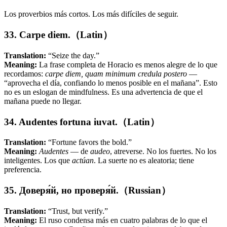
Los proverbios más cortos. Los más difíciles de seguir.
33. Carpe diem.（Latin）
Translation:
“Seize the day.”
Meaning:
La frase completa de Horacio es menos alegre de lo que
recordamos:
carpe diem, quam minimum credula postero
—
“aprovecha el día, confiando lo menos posible en el mañana”. Esto
no es un eslogan de mindfulness. Es una advertencia de que el
mañana puede no llegar.
34. Audentes fortuna iuvat.（Latin）
Translation:
“Fortune favors the bold.”
Meaning:
Audentes
— de
audeo
, atreverse. No los fuertes. No los
inteligentes. Los que
actúan
. La suerte no es aleatoria; tiene
preferencia.
35. Доверя́й, но проверя́й.（Russian）
Translation:
“Trust, but verify.”
Meaning:
El ruso condensa más en cuatro palabras de lo que el