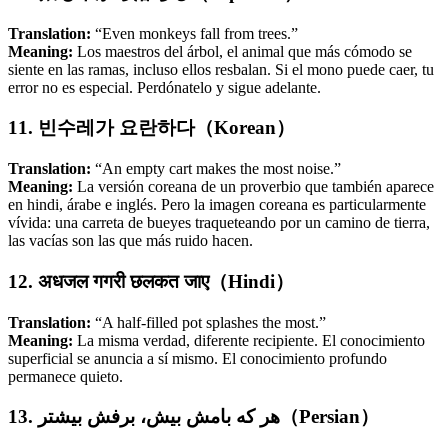
Translation:
“Even monkeys fall from trees.”
Meaning:
Los maestros del árbol, el animal que más cómodo se
siente en las ramas, incluso ellos resbalan. Si el mono puede caer, tu
error no es especial. Perdónatelo y sigue adelante.
11. 빈수레가 요란하다（Korean）
Translation:
“An empty cart makes the most noise.”
Meaning:
La versión coreana de un proverbio que también aparece
en hindi, árabe e inglés. Pero la imagen coreana es particularmente
vívida: una carreta de bueyes traqueteando por un camino de tierra,
las vacías son las que más ruido hacen.
12. अधजल गगरी छलकत जाए（Hindi）
Translation:
“A half-filled pot splashes the most.”
Meaning:
La misma verdad, diferente recipiente. El conocimiento
superficial se anuncia a sí mismo. El conocimiento profundo
permanece quieto.
13. هر که بامش بیش، برفش بیشتر（Persian）