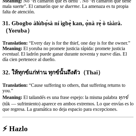
Meaning:
No “el camarón que es débil”. No “el camarón que tiene
mala suerte”. El camarón que
se duerme
. La amenaza es tu propia
falta de atención.
31. Gbogbo àlùbọ́sà ní ìgbẹ̀ kan, ọ̀nà rẹ̀ ò tààrà.
（Yoruba）
Translation:
“Every day is for the thief, one day is for the owner.”
Meaning:
El yoruba no promete justicia rápida: promete justicia
eventual
. El ladrón puede ganar durante noventa y nueve días. El
día cien pertenece al dueño.
32. ให้ทุกข์แก่ท่าน ทุกข์นั้นถึงตัว（Thai）
Translation:
“Cause suffering to others, that suffering returns to
you.”
Meaning:
El tailandés es una frase espejo: la misma palabra
ทุกข์
(túk — sufrimiento) aparece en ambos extremos. Lo que envías es lo
que regresa. La gramática no deja espacio para excepciones.
⚡ Hazlo