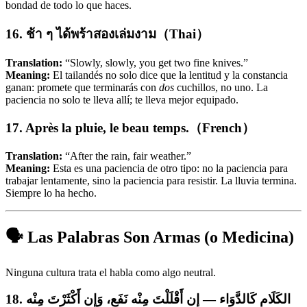
bondad de todo lo que haces.
16. ช้า ๆ ได้พร้าสองเล่มงาม（Thai）
Translation:
“Slowly, slowly, you get two fine knives.”
Meaning:
El tailandés no solo dice que la lentitud y la constancia
ganan: promete que terminarás con
dos
cuchillos, no uno. La
paciencia no solo te lleva allí; te lleva mejor equipado.
17. Après la pluie, le beau temps.（French）
Translation:
“After the rain, fair weather.”
Meaning:
Esta es una paciencia de otro tipo: no la paciencia para
trabajar lentamente, sino la paciencia para resistir. La lluvia termina.
Siempre lo ha hecho.
🗣️ Las Palabras Son Armas (o Medicina)
Ninguna cultura trata el habla como algo neutral.
18. الكَلَام كَالدَّوَاء — إن أَقْلَلْتَ مِنْه نَفَع، وَإِن أَكْثَرْتَ مِنْه