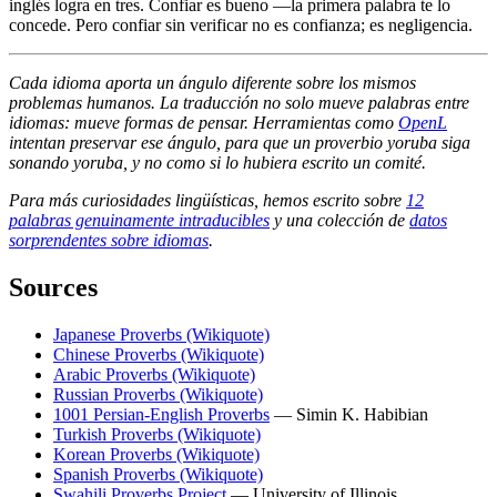
inglés logra en tres. Confiar es bueno —la primera palabra te lo
concede. Pero confiar sin verificar no es confianza; es negligencia.
Cada idioma aporta un ángulo diferente sobre los mismos
problemas humanos. La traducción no solo mueve palabras entre
idiomas: mueve formas de pensar. Herramientas como
OpenL
intentan preservar ese ángulo, para que un proverbio yoruba siga
sonando yoruba, y no como si lo hubiera escrito un comité.
Para más curiosidades lingüísticas, hemos escrito sobre
12
palabras genuinamente intraducibles
y una colección de
datos
sorprendentes sobre idiomas
.
Sources
Japanese Proverbs (Wikiquote)
Chinese Proverbs (Wikiquote)
Arabic Proverbs (Wikiquote)
Russian Proverbs (Wikiquote)
1001 Persian-English Proverbs
— Simin K. Habibian
Turkish Proverbs (Wikiquote)
Korean Proverbs (Wikiquote)
Spanish Proverbs (Wikiquote)
Swahili Proverbs Project
— University of Illinois