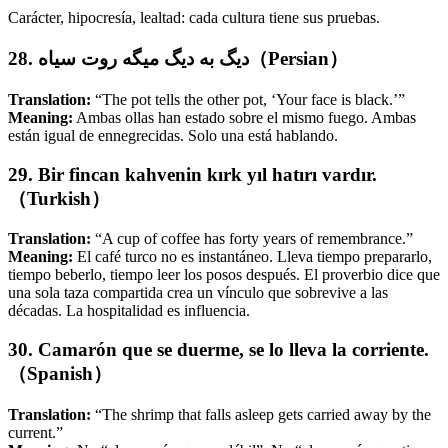
Carácter, hipocresía, lealtad: cada cultura tiene sus pruebas.
28. دیگ به دیگ میگه روت سیاه（Persian）
Translation:
“The pot tells the other pot, ‘Your face is black.’”
Meaning:
Ambas ollas han estado sobre el mismo fuego. Ambas
están igual de ennegrecidas. Solo una está hablando.
29. Bir fincan kahvenin kırk yıl hatırı vardır.
（Turkish）
Translation:
“A cup of coffee has forty years of remembrance.”
Meaning:
El café turco no es instantáneo. Lleva tiempo prepararlo,
tiempo beberlo, tiempo leer los posos después. El proverbio dice que
una sola taza compartida crea un vínculo que sobrevive a las
décadas. La hospitalidad es influencia.
30. Camarón que se duerme, se lo lleva la corriente.
（Spanish）
Translation:
“The shrimp that falls asleep gets carried away by the
current.”