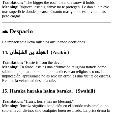
Translation:
“The bigger the roof, the more snow it holds.”
Meaning:
Riqueza, estatus, fama: no te protegen. Le dan a la nieve
más superficie donde posarse. Cuanto más grande es tu vida, más
peso cargas.
🐢 Despacio
La impaciencia lleva milenios arruinando decisiones.
14. العَجَلَة مِن الشَيْطَان（Arabic）
Translation:
“Haste is from the devil.”
Meaning:
En árabe, esta es una afirmación religiosa tratada como
sabiduría popular: todo el mundo la dice, sean religiosos o no. La
implicación: apresurarse no es solo un error, es una
fuente
de errores.
Reduce la velocidad desde la raíz.
15. Haraka haraka haina baraka.（Swahili）
Translation:
“Hurry, hurry has no blessing.”
Meaning:
Baraka
significa bendición en el sentido más amplio: no
solo el favor divino, sino cualquier buen resultado. La prisa drena la