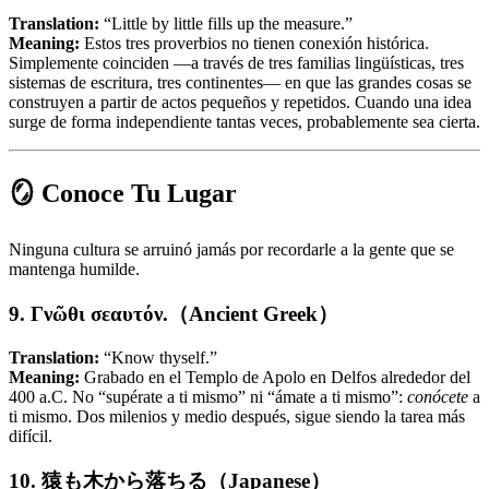
Translation:
“Little by little fills up the measure.”
Meaning:
Estos tres proverbios no tienen conexión histórica.
Simplemente coinciden —a través de tres familias lingüísticas, tres
sistemas de escritura, tres continentes— en que las grandes cosas se
construyen a partir de actos pequeños y repetidos. Cuando una idea
surge de forma independiente tantas veces, probablemente sea cierta.
🪞 Conoce Tu Lugar
Ninguna cultura se arruinó jamás por recordarle a la gente que se
mantenga humilde.
9. Γνῶθι σεαυτόν.（Ancient Greek）
Translation:
“Know thyself.”
Meaning:
Grabado en el Templo de Apolo en Delfos alrededor del
400 a.C. No “supérate a ti mismo” ni “ámate a ti mismo”:
conócete
a
ti mismo. Dos milenios y medio después, sigue siendo la tarea más
difícil.
10. 猿も木から落ちる（Japanese）