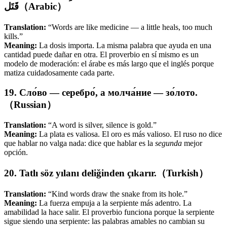
قَتَل（Arabic）
Translation:
“Words are like medicine — a little heals, too much
kills.”
Meaning:
La dosis importa. La misma palabra que ayuda en una
cantidad puede dañar en otra. El proverbio en sí mismo es un
modelo de moderación: el árabe es más largo que el inglés porque
matiza cuidadosamente cada parte.
19. Сло́во — серебро́, а молча́ние — зо́лото.
（Russian）
Translation:
“A word is silver, silence is gold.”
Meaning:
La plata es valiosa. El oro es más valioso. El ruso no dice
que hablar no valga nada: dice que hablar es la
segunda
mejor
opción.
20. Tatlı söz yılanı deliğinden çıkarır.（Turkish）
Translation:
“Kind words draw the snake from its hole.”
Meaning:
La fuerza empuja a la serpiente más adentro. La
amabilidad la hace salir. El proverbio funciona porque la serpiente
sigue siendo una serpiente: las palabras amables no cambian su