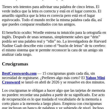
Tienes seis intentos para adivinar una palabra de cinco letras. El
verde indica que la letra es correcta y está en el lugar correcto. El
amarillo significa que la letra es correcta pero está en el lugar
equivocado. Todo el mundo recibe la misma palabra cada día, así
que puedes comparar resultados con tus amigos.
El beneficio oculto: Wordle entrena tu intuición para la ortografía en
inglés. Después de unas semanas, simplemente sabes que “drin”
podría ser una palabra real y “rdin” no. La investigadora de Harvard
Nadine Gaab describe esto como el “buzón de letras” de tu cerebro:
el mismo sistema que te permite reconocer la cara de un amigo sin
analizar cada rasgo.
Crucigramas
BestCrosswords.com
— 15 crucigramas gratis cada día, sin
necesidad de registrarse. ¿Prefieres algo más corto? El
Yahoo Mini
Crossword
se lanzó en abril de 2026 y se resuelve en dos minutos.
Los crucigramas te obligan a hacer algo que las tarjetas de memoria
no pueden: recordar una palabra a partir de su significado. Ese acto
de recuperación es lo que traslada el vocabulario de la memoria a
corto plazo a la memoria a largo plazo. Empieza con crucigramas
que incluyan un banco de palabras y ve subiendo de nivel. Incluso