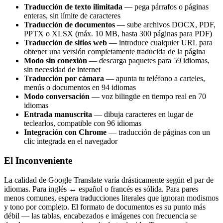
Traducción de texto ilimitada
— pega párrafos o páginas
enteras, sin límite de caracteres
Traducción de documentos
— sube archivos DOCX, PDF,
PPTX o XLSX (máx. 10 MB, hasta 300 páginas para PDF)
Traducción de sitios web
— introduce cualquier URL para
obtener una versión completamente traducida de la página
Modo sin conexión
— descarga paquetes para 59 idiomas,
sin necesidad de internet
Traducción por cámara
— apunta tu teléfono a carteles,
menús o documentos en 94 idiomas
Modo conversación
— voz bilingüe en tiempo real en 70
idiomas
Entrada manuscrita
— dibuja caracteres en lugar de
teclearlos, compatible con 96 idiomas
Integración con Chrome
— traducción de páginas con un
clic integrada en el navegador
El Inconveniente
La calidad de Google Translate varía drásticamente según el par de
idiomas. Para inglés ↔ español o francés es sólida. Para pares
menos comunes, espera traducciones literales que ignoran modismos
y tono por completo. El formato de documentos es su punto más
débil — las tablas, encabezados e imágenes con frecuencia se