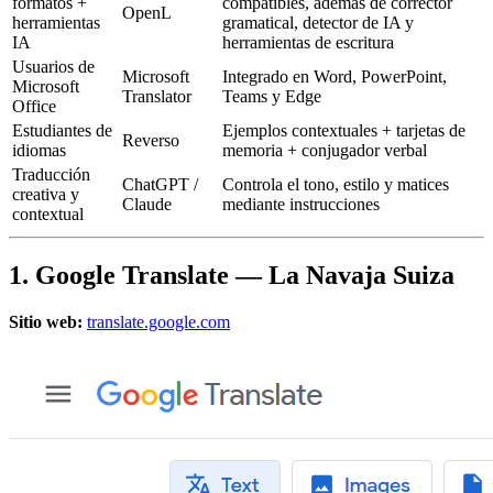
formatos +
compatibles, además de corrector
OpenL
herramientas
gramatical, detector de IA y
IA
herramientas de escritura
Usuarios de
Microsoft
Integrado en Word, PowerPoint,
Microsoft
Translator
Teams y Edge
Office
Estudiantes de
Ejemplos contextuales + tarjetas de
Reverso
idiomas
memoria + conjugador verbal
Traducción
ChatGPT /
Controla el tono, estilo y matices
creativa y
Claude
mediante instrucciones
contextual
1. Google Translate — La Navaja Suiza
Sitio web:
translate.google.com