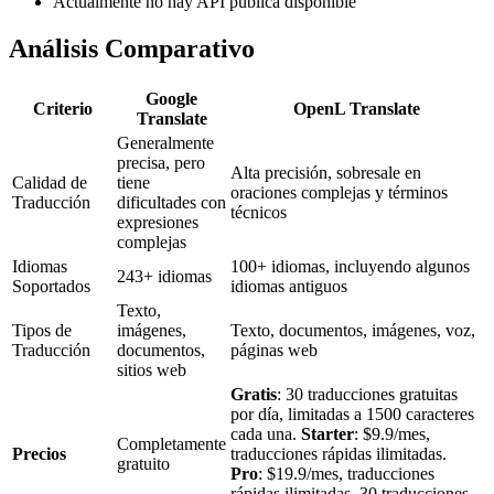
Actualmente no hay API pública disponible
Análisis Comparativo
Google
Criterio
OpenL Translate
Translate
Generalmente
precisa, pero
Alta precisión, sobresale en
Calidad de
tiene
oraciones complejas y términos
Traducción
dificultades con
técnicos
expresiones
complejas
Idiomas
100+ idiomas, incluyendo algunos
243+ idiomas
Soportados
idiomas antiguos
Texto,
Tipos de
imágenes,
Texto, documentos, imágenes, voz,
Traducción
documentos,
páginas web
sitios web
Gratis
: 30 traducciones gratuitas
por día, limitadas a 1500 caracteres
cada una.
Starter
: $9.9/mes,
Completamente
Precios
traducciones rápidas ilimitadas.
gratuito
Pro
: $19.9/mes, traducciones
rápidas ilimitadas, 30 traducciones