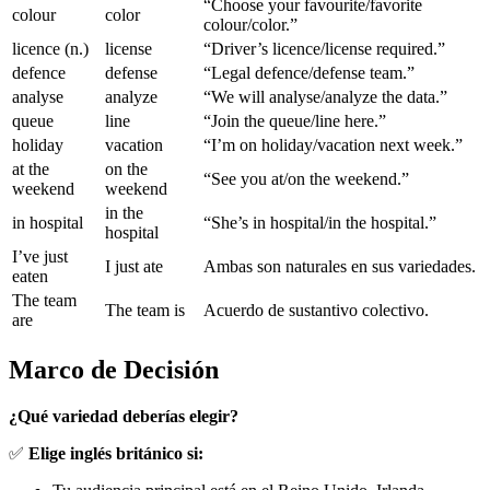
“Choose your favourite/favorite
colour
color
colour/color.”
licence (n.)
license
“Driver’s licence/license required.”
defence
defense
“Legal defence/defense team.”
analyse
analyze
“We will analyse/analyze the data.”
queue
line
“Join the queue/line here.”
holiday
vacation
“I’m on holiday/vacation next week.”
at the
on the
“See you at/on the weekend.”
weekend
weekend
in the
in hospital
“She’s in hospital/in the hospital.”
hospital
I’ve just
I just ate
Ambas son naturales en sus variedades.
eaten
The team
The team is
Acuerdo de sustantivo colectivo.
are
Marco de Decisión
¿Qué variedad deberías elegir?
✅
Elige inglés británico si: