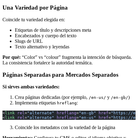
Una Variedad por Página
Coincide tu variedad elegida en:
Etiquetas de título y descripciones meta
Encabezados y cuerpo del texto
Slugs de URL
Texto alternativo y leyendas
Por qué:
“Color” vs “colour” fragmenta la intención de búsqueda.
La consistencia fortalece la autoridad temática.
Páginas Separadas para Mercados Separados
Si sirves ambas variedades:
Crea páginas dedicadas (por ejemplo,
y
)
/en-us/
/en-gb/
Implementa etiquetas
:
hreflang
<
link
 rel
=
"alternate"
 hreflang
=
"en-gb"
 href
=
"https://ex
<
link
 rel
=
"alternate"
 hreflang
=
"en-us"
 href
=
"https://ex
Coincide los metadatos con la variedad de la página
Herramientas:
Configura tu CMS o editor al idioma objetivo y