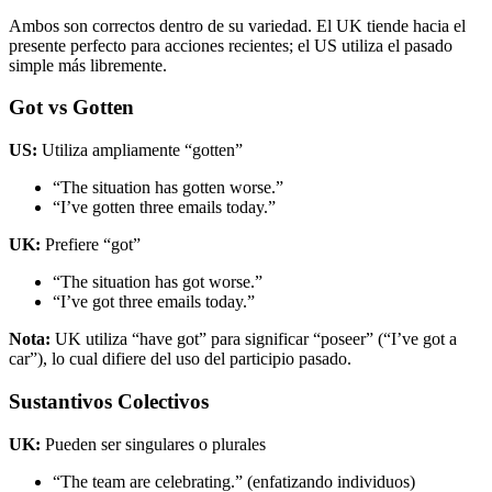
Ambos son correctos dentro de su variedad. El UK tiende hacia el
presente perfecto para acciones recientes; el US utiliza el pasado
simple más libremente.
Got vs Gotten
US:
Utiliza ampliamente “gotten”
“The situation has gotten worse.”
“I’ve gotten three emails today.”
UK:
Prefiere “got”
“The situation has got worse.”
“I’ve got three emails today.”
Nota:
UK utiliza “have got” para significar “poseer” (“I’ve got a
car”), lo cual difiere del uso del participio pasado.
Sustantivos Colectivos
UK:
Pueden ser singulares o plurales
“The team are celebrating.” (enfatizando individuos)