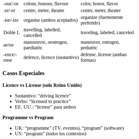
-our/-or
colour, honour, flavour
color, honor, flavor
-re/-er
centre, metre, theatre
center, meter, theater
organize (fuertemente
-ise/-ize
organise (ambos aceptados)
preferido)
travelling, labelled,
Doble L
traveling, labeled, canceled
cancelled
manoeuvre, oestrogen,
maneuver, estrogen,
ae/oe
paediatric
pediatric
-ence/-
defense, license (ambas
defence, licence (sustantivo)
ense
formas)
Casos Especiales
Licence vs License (solo Reino Unido)
Sustantivo: “driving licence”
Verbo: “licensed to practice”
EE. UU.: “license” para ambos
Programme vs Program
UK: “programme” (TV, eventos), “program” (software)
US: “program” (todos los contextos)