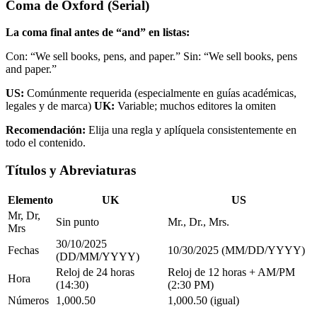
Coma de Oxford (Serial)
La coma final antes de “and” en listas:
Con: “We sell books, pens, and paper.” Sin: “We sell books, pens
and paper.”
US:
Comúnmente requerida (especialmente en guías académicas,
legales y de marca)
UK:
Variable; muchos editores la omiten
Recomendación:
Elija una regla y aplíquela consistentemente en
todo el contenido.
Títulos y Abreviaturas
Elemento
UK
US
Mr, Dr,
Sin punto
Mr., Dr., Mrs.
Mrs
30/10/2025
Fechas
10/30/2025 (MM/DD/YYYY)
(DD/MM/YYYY)
Reloj de 24 horas
Reloj de 12 horas + AM/PM
Hora
(14:30)
(2:30 PM)
Números
1,000.50
1,000.50 (igual)