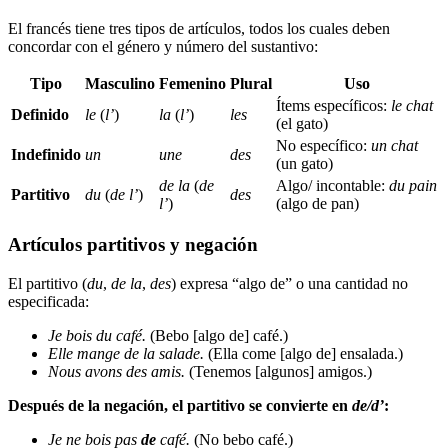
El francés tiene tres tipos de artículos, todos los cuales deben
concordar con el género y número del sustantivo:
Tipo
Masculino
Femenino
Plural
Uso
Ítems específicos:
le chat
Definido
le
(
l’
)
la
(
l’
)
les
(el gato)
No específico:
un chat
Indefinido
un
une
des
(un gato)
de la
(
de
Algo/ incontable:
du pain
Partitivo
du
(
de l’
)
des
l’
)
(algo de pan)
Artículos partitivos y negación
El partitivo (
du
,
de la
,
des
) expresa “algo de” o una cantidad no
especificada:
Je bois du café.
(Bebo [algo de] café.)
Elle mange de la salade.
(Ella come [algo de] ensalada.)
Nous avons des amis.
(Tenemos [algunos] amigos.)
Después de la negación, el partitivo se convierte en
de/d’
:
Je ne bois pas
de
café.
(No bebo café.)