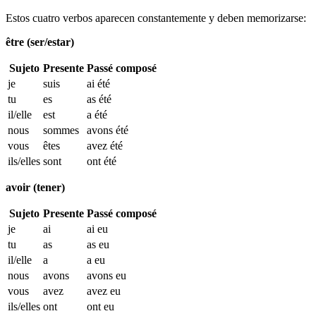
Estos cuatro verbos aparecen constantemente y deben memorizarse:
être (ser/estar)
Sujeto
Presente
Passé composé
je
suis
ai été
tu
es
as été
il/elle
est
a été
nous
sommes
avons été
vous
êtes
avez été
ils/elles
sont
ont été
avoir (tener)
Sujeto
Presente
Passé composé
je
ai
ai eu
tu
as
as eu
il/elle
a
a eu
nous
avons
avons eu
vous
avez
avez eu
ils/elles
ont
ont eu