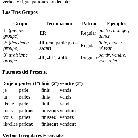
verbos y sigue patrones predecibles.
Los Tres Grupos
Grupo
Terminación
Patrón
Ejemplos
1º (
premier
parler
,
manger
,
-ER
Regular
groupe
)
aimer
2º (
deuxième
-IR (con participio
-
finir
,
choisir
,
Regular
groupe
)
issant
)
réussir
3º (
troisième
partir
,
vendre
,
-IR, -RE, -OIR
Irregular
groupe
)
voir
,
aller
Patrones del Presente
Sujeto
parler (1º)
finir (2º)
vendre (3º)
je
parl
e
fin
is
vend
s
tu
parl
es
fin
is
vend
s
il/elle
parl
e
fin
it
vend
nous
parl
ons
fin
issons
vend
ons
vous
parl
ez
fin
issez
vend
ez
ils/elles
parl
ent
fin
issent
vend
ent
Verbos Irregulares Esenciales