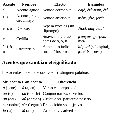
Acento
Nombre
Efecto
Ejemplos
é
Acento agudo
Sonido cerrado /e/
café
,
éléphant
,
été
Acento grave,
è, ê
Sonido abierto /ɛ/
mère
,
fête
,
forêt
circunflejo
Separa vocales (sin
ë, ï, ü
Diéresis
Noël
,
naïf
,
Saül
diptongo)
Suaviza la C a /s/
français
,
garçon
,
ç
Cedilla
antes de a, o, u
reçu
â, î, ô,
A menudo indica
hôpital
(< hospital),
Circunflejo
û
una “s” histórica
forêt
(< forest)
Acentos que cambian el significado
Los acentos no son decorativos—distinguen palabras:
Sin acento
Con acento
Diferencia
a
(tiene)
à
(a, en)
Verbo vs. preposición
ou
(o)
où
(dónde)
Conjunción vs. adverbio
du
(del)
dû
(debido)
Artículo vs. participio pasado
sur
(sobre)
sûr
(seguro)
Preposición vs. adjetivo
la
(la)
là
(allí)
Artículo vs. adverbio