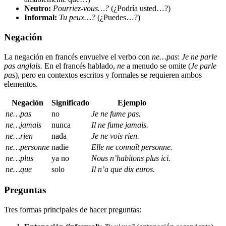
Neutro:
Pourriez-vous…?
(¿Podría usted…?)
Informal:
Tu peux…?
(¿Puedes…?)
Negación
La negación en francés envuelve el verbo con
ne…pas
:
Je ne parle
pas anglais.
En el francés hablado,
ne
a menudo se omite (
Je parle
pas
), pero en contextos escritos y formales se requieren ambos
elementos.
Negación
Significado
Ejemplo
ne…pas
no
Je ne fume pas.
ne…jamais
nunca
Il ne fume jamais.
ne…rien
nada
Je ne vois rien.
ne…personne
nadie
Elle ne connaît personne.
ne…plus
ya no
Nous n’habitons plus ici.
ne…que
solo
Il n’a que dix euros.
Preguntas
Tres formas principales de hacer preguntas: