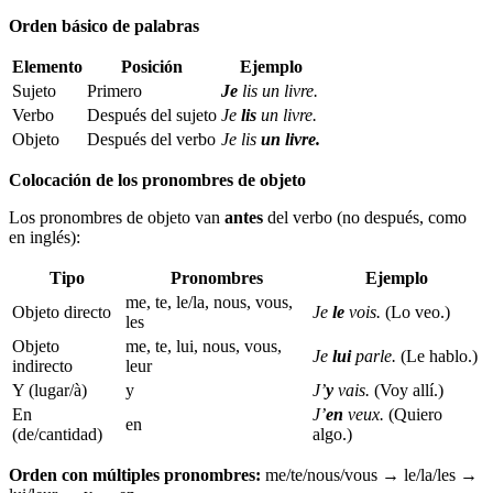
Orden básico de palabras
Elemento
Posición
Ejemplo
Sujeto
Primero
Je
lis un livre.
Verbo
Después del sujeto
Je
lis
un livre.
Objeto
Después del verbo
Je lis
un livre.
Colocación de los pronombres de objeto
Los pronombres de objeto van
antes
del verbo (no después, como
en inglés):
Tipo
Pronombres
Ejemplo
me, te, le/la, nous, vous,
Objeto directo
Je
le
vois.
(Lo veo.)
les
Objeto
me, te, lui, nous, vous,
Je
lui
parle.
(Le hablo.)
indirecto
leur
Y (lugar/à)
y
J’
y
vais.
(Voy allí.)
En
J’
en
veux.
(Quiero
en
(de/cantidad)
algo.)
Orden con múltiples pronombres:
me/te/nous/vous → le/la/les →