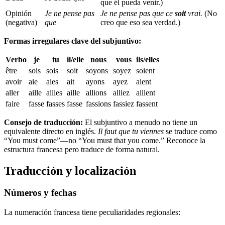
que él pueda venir.)
Opinión
Je ne pense pas
Je ne pense pas que ce
soit
vrai.
(No
(negativa)
que
creo que eso sea verdad.)
Formas irregulares clave del subjuntivo:
Verbo
je
tu
il/elle
nous
vous
ils/elles
être
sois
sois
soit
soyons
soyez
soient
avoir
aie
aies
ait
ayons
ayez
aient
aller
aille
ailles
aille
allions
alliez
aillent
faire
fasse
fasses
fasse
fassions
fassiez
fassent
Consejo de traducción:
El subjuntivo a menudo no tiene un
equivalente directo en inglés.
Il faut que tu viennes
se traduce como
“You must come”—no “You must that you come.” Reconoce la
estructura francesa pero traduce de forma natural.
Traducción y localización
Números y fechas
La numeración francesa tiene peculiaridades regionales: