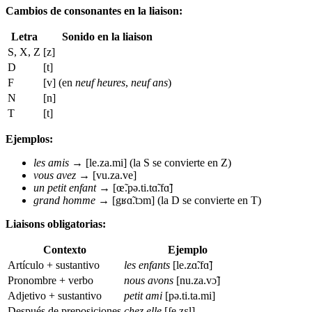
Cambios de consonantes en la liaison:
Letra
Sonido en la liaison
S, X, Z
[z]
D
[t]
F
[v] (en
neuf heures
,
neuf ans
)
N
[n]
T
[t]
Ejemplos:
les amis
→ [le.za.mi] (la S se convierte en Z)
vous avez
→ [vu.za.ve]
un petit enfant
→ [œ̃.pə.ti.tɑ̃.fɑ̃]
grand homme
→ [gʁɑ̃.tɔm] (la D se convierte en T)
Liaisons obligatorias:
Contexto
Ejemplo
Artículo + sustantivo
les enfants
[le.zɑ̃.fɑ̃]
Pronombre + verbo
nous avons
[nu.za.vɔ̃]
Adjetivo + sustantivo
petit ami
[pə.ti.ta.mi]
Después de preposiciones
chez elle
[ʃe.zɛl]