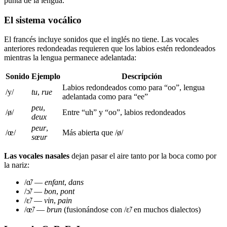
punta de la lengua.
El sistema vocálico
El francés incluye sonidos que el inglés no tiene. Las vocales
anteriores redondeadas requieren que los labios estén redondeados
mientras la lengua permanece adelantada:
Sonido
Ejemplo
Descripción
Labios redondeados como para “oo”, lengua
/y/
tu
,
rue
adelantada como para “ee”
peu
,
/ø/
Entre “uh” y “oo”, labios redondeados
deux
peur
,
/œ/
Más abierta que /ø/
sœur
Las vocales nasales
dejan pasar el aire tanto por la boca como por
la nariz:
/ɑ̃/ —
enfant
,
dans
/ɔ̃/ —
bon
,
pont
/ɛ̃/ —
vin
,
pain
/œ̃/ —
brun
(fusionándose con /ɛ̃/ en muchos dialectos)