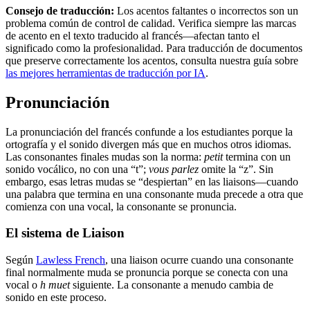
Consejo de traducción:
Los acentos faltantes o incorrectos son un
problema común de control de calidad. Verifica siempre las marcas
de acento en el texto traducido al francés—afectan tanto el
significado como la profesionalidad. Para traducción de documentos
que preserve correctamente los acentos, consulta nuestra guía sobre
las mejores herramientas de traducción por IA
.
Pronunciación
La pronunciación del francés confunde a los estudiantes porque la
ortografía y el sonido divergen más que en muchos otros idiomas.
Las consonantes finales mudas son la norma:
petit
termina con un
sonido vocálico, no con una “t”;
vous parlez
omite la “z”. Sin
embargo, esas letras mudas se “despiertan” en las liaisons—cuando
una palabra que termina en una consonante muda precede a otra que
comienza con una vocal, la consonante se pronuncia.
El sistema de Liaison
Según
Lawless French
, una liaison ocurre cuando una consonante
final normalmente muda se pronuncia porque se conecta con una
vocal o
h muet
siguiente. La consonante a menudo cambia de
sonido en este proceso.