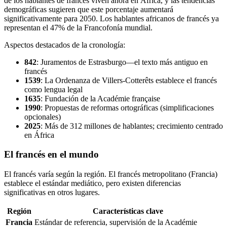
de los hablantes de francés viven ahora en África, y las tendencias
demográficas sugieren que este porcentaje aumentará
significativamente para 2050. Los hablantes africanos de francés ya
representan el 47% de la Francofonía mundial.
Aspectos destacados de la cronología:
842
: Juramentos de Estrasburgo—el texto más antiguo en
francés
1539
: La Ordenanza de Villers-Cotterêts establece el francés
como lengua legal
1635
: Fundación de la Académie française
1990
: Propuestas de reformas ortográficas (simplificaciones
opcionales)
2025
: Más de 312 millones de hablantes; crecimiento centrado
en África
El francés en el mundo
El francés varía según la región. El francés metropolitano (Francia)
establece el estándar mediático, pero existen diferencias
significativas en otros lugares.
Región
Características clave
Francia
Estándar de referencia, supervisión de la Académie