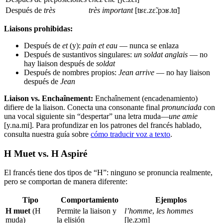
Después de
très
très important
[tʁɛ.zɛ̃.pɔʁ.tɑ̃]
Liaisons prohibidas:
Después de
et
(y):
pain et eau
— nunca se enlaza
Después de sustantivos singulares:
un soldat anglais
— no
hay liaison después de
soldat
Después de nombres propios:
Jean arrive
— no hay liaison
después de
Jean
Liaison vs. Enchaînement:
Enchaînement (encadenamiento)
difiere de la liaison. Conecta una consonante final
pronunciada
con
una vocal siguiente sin “despertar” una letra muda—
une amie
[y.na.mi]. Para profundizar en los patrones del francés hablado,
consulta nuestra guía sobre
cómo traducir voz a texto
.
H Muet vs. H Aspiré
El francés tiene dos tipos de “H”: ninguno se pronuncia realmente,
pero se comportan de manera diferente:
Tipo
Comportamiento
Ejemplos
H muet
(H
Permite la liaison y
l’homme
,
les hommes
muda)
la elisión
[le.zɔm]