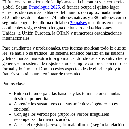
El francés es un idioma de la diplomacia, la literatura y el comercio
global. Según
Ethnologue 2025
, el francés ocupa el quinto lugar
entre los idiomas más hablados del mundo, con aproximadamente
312 millones de hablantes: 74 millones nativos y 238 millones como
segunda lengua. Es idioma oficial en
29 países
repartidos en cinco
continentes y sigue siendo lengua de trabajo de las Naciones
Unidas, la Unión Europea, la OTAN y numerosas organizaciones
internacionales.
Para estudiantes y profesionales, tres fuerzas moldean todo lo que se
lee, se habla o se traduce: un sistema fonético basado en las liaisons
y letras mudas, una estructura gramatical donde cada sustantivo tiene
género, y un sistema de registros que distingue con precisión entre lo
formal y lo familiar. Domina estos aspectos desde el principio y tu
francés sonará natural en lugar de mecánico.
Puntos clave:
Entrena tu oído para las liaisons y las terminaciones mudas
desde el primer día.
Aprende los sustantivos con sus artículos: el género no es
opcional.
Conjuga los verbos por grupo; los verbos irregulares
recompensan la memorización.
Ajusta el registro (
tu
/
vous
, formal/informal) según la relación