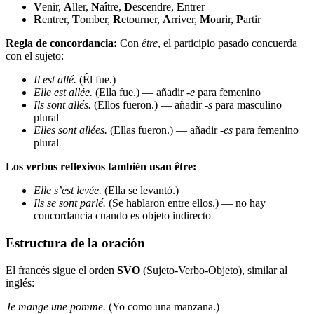
V
enir,
A
ller,
N
aître,
D
escendre,
E
ntrer
R
entrer,
T
omber,
R
etourner,
A
rriver,
M
ourir,
P
artir
Regla de concordancia:
Con
être
, el participio pasado concuerda
con el sujeto:
Il est allé.
(Él fue.)
Elle est allée.
(Ella fue.) — añadir
-e
para femenino
Ils sont allés.
(Ellos fueron.) — añadir
-s
para masculino
plural
Elles sont allées.
(Ellas fueron.) — añadir
-es
para femenino
plural
Los verbos reflexivos también usan être:
Elle s’est levée.
(Ella se levantó.)
Ils se sont parlé.
(Se hablaron entre ellos.) — no hay
concordancia cuando es objeto indirecto
Estructura de la oración
El francés sigue el orden
SVO
(Sujeto-Verbo-Objeto), similar al
inglés:
Je mange une pomme.
(Yo como una manzana.)