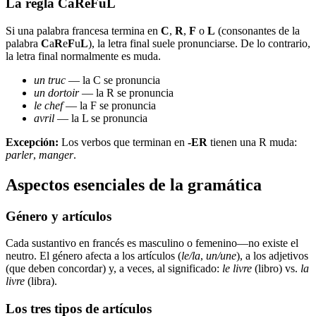
La regla CaReFuL
Si una palabra francesa termina en
C
,
R
,
F
o
L
(consonantes de la
palabra
C
a
R
e
F
u
L
), la letra final suele pronunciarse. De lo contrario,
la letra final normalmente es muda.
un truc
— la C se pronuncia
un dortoir
— la R se pronuncia
le chef
— la F se pronuncia
avril
— la L se pronuncia
Excepción:
Los verbos que terminan en
-ER
tienen una R muda:
parler
,
manger
.
Aspectos esenciales de la gramática
Género y artículos
Cada sustantivo en francés es masculino o femenino—no existe el
neutro. El género afecta a los artículos (
le/la
,
un/une
), a los adjetivos
(que deben concordar) y, a veces, al significado:
le livre
(libro) vs.
la
livre
(libra).
Los tres tipos de artículos