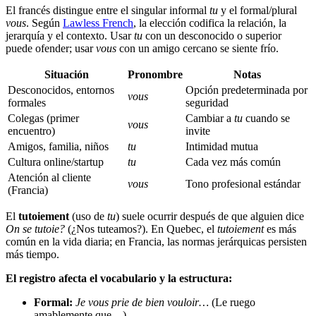
El francés distingue entre el singular informal
tu
y el formal/plural
vous
. Según
Lawless French
, la elección codifica la relación, la
jerarquía y el contexto. Usar
tu
con un desconocido o superior
puede ofender; usar
vous
con un amigo cercano se siente frío.
Situación
Pronombre
Notas
Desconocidos, entornos
Opción predeterminada por
vous
formales
seguridad
Colegas (primer
Cambiar a
tu
cuando se
vous
encuentro)
invite
Amigos, familia, niños
tu
Intimidad mutua
Cultura online/startup
tu
Cada vez más común
Atención al cliente
vous
Tono profesional estándar
(Francia)
El
tutoiement
(uso de
tu
) suele ocurrir después de que alguien dice
On se tutoie?
(¿Nos tuteamos?). En Quebec, el
tutoiement
es más
común en la vida diaria; en Francia, las normas jerárquicas persisten
más tiempo.
El registro afecta el vocabulario y la estructura:
Formal:
Je vous prie de bien vouloir…
(Le ruego
amablemente que…)