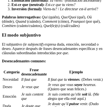
Entonación (informal):
Tu viens?
(entonación ascendente)
Est-ce que (neutral):
Est-ce que tu viens?
Inversión (formal):
Viens-tu?
/
Le directeur est-il arrivé?
Palabras interrogativas:
Qui
(quién),
Que/Quoi
(qué),
Où
(dónde),
Quand
(cuándo),
Comment
(cómo),
Pourquoi
(por qué),
Combien
(cuánto/cuántos),
Quel(le)(s)
(cuál/cuáles)
El modo subjuntivo
El subjuntivo (
le subjonctif
) expresa duda, emoción, necesidad o
deseo. Aparece después de frases desencadenantes específicas y en
cláusulas subordinadas introducidas por
que
.
Desencadenantes comunes:
Frase
Categoría
Ejemplo
desencadenante
Necesidad
Il faut que
Il faut que tu
viennes
.
(Debes venir.)
Je veux que vous
soyez
heureux.
Deseo
Je veux que
(Quiero que sean felices.)
Je suis content
Je suis content qu’elle
soit
là.
(Me
Emoción
que
alegra que ella esté aquí.)
Je doute qu’il
puisse
venir.
(Dudo
Duda
Je doute que