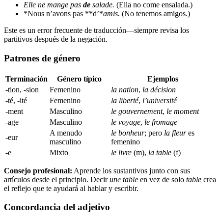
Elle ne mange pas
de
salade.
(Ella no come ensalada.)
*Nous n’avons pas **d’*
amis.
(No tenemos amigos.)
Este es un error frecuente de traducción—siempre revisa los
partitivos después de la negación.
Patrones de género
Terminación
Género típico
Ejemplos
-tion, -sion
Femenino
la nation
,
la décision
-té, -ité
Femenino
la liberté
,
l’université
-ment
Masculino
le gouvernement
,
le moment
-age
Masculino
le voyage
,
le fromage
A menudo
le bonheur
; pero
la fleur
es
-eur
masculino
femenino
-e
Mixto
le livre
(m),
la table
(f)
Consejo profesional:
Aprende los sustantivos junto con sus
artículos desde el principio. Decir
une table
en vez de solo
table
crea
el reflejo que te ayudará al hablar y escribir.
Concordancia del adjetivo