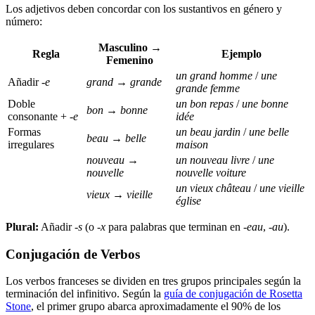
Los adjetivos deben concordar con los sustantivos en género y
número:
Masculino →
Regla
Ejemplo
Femenino
un grand homme
/
une
Añadir
-e
grand
→
grande
grande femme
Doble
un bon repas
/
une bonne
bon
→
bonne
consonante +
-e
idée
Formas
un beau jardin
/
une belle
beau
→
belle
irregulares
maison
nouveau
→
un nouveau livre
/
une
nouvelle
nouvelle voiture
un vieux château
/
une vieille
vieux
→
vieille
église
Plural:
Añadir
-s
(o
-x
para palabras que terminan en
-eau
,
-au
).
Conjugación de Verbos
Los verbos franceses se dividen en tres grupos principales según la
terminación del infinitivo. Según la
guía de conjugación de Rosetta
Stone
, el primer grupo abarca aproximadamente el 90% de los