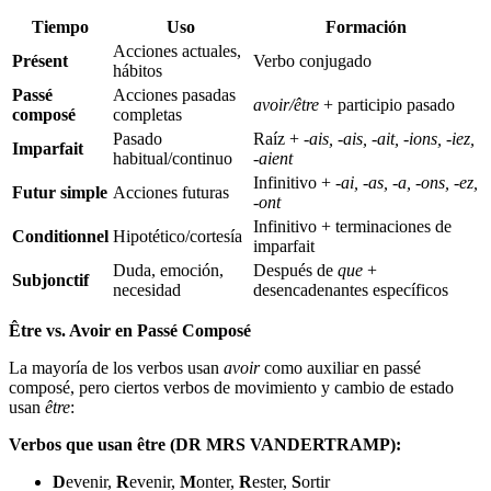
Tiempo
Uso
Formación
Acciones actuales,
Présent
Verbo conjugado
hábitos
Passé
Acciones pasadas
avoir/être
+ participio pasado
composé
completas
Pasado
Raíz +
-ais, -ais, -ait, -ions, -iez,
Imparfait
habitual/continuo
-aient
Infinitivo +
-ai, -as, -a, -ons, -ez,
Futur simple
Acciones futuras
-ont
Infinitivo + terminaciones de
Conditionnel
Hipotético/cortesía
imparfait
Duda, emoción,
Después de
que
+
Subjonctif
necesidad
desencadenantes específicos
Être vs. Avoir en Passé Composé
La mayoría de los verbos usan
avoir
como auxiliar en passé
composé, pero ciertos verbos de movimiento y cambio de estado
usan
être
:
Verbos que usan être (DR MRS VANDERTRAMP):
D
evenir,
R
evenir,
M
onter,
R
ester,
S
ortir