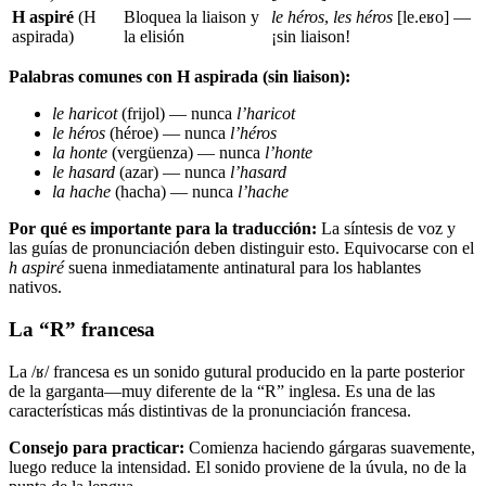
H aspiré
(H
Bloquea la liaison y
le héros
,
les héros
[le.eʁo] —
aspirada)
la elisión
¡sin liaison!
Palabras comunes con H aspirada (sin liaison):
le haricot
(frijol) — nunca
l’haricot
le héros
(héroe) — nunca
l’héros
la honte
(vergüenza) — nunca
l’honte
le hasard
(azar) — nunca
l’hasard
la hache
(hacha) — nunca
l’hache
Por qué es importante para la traducción:
La síntesis de voz y
las guías de pronunciación deben distinguir esto. Equivocarse con el
h aspiré
suena inmediatamente antinatural para los hablantes
nativos.
La “R” francesa
La /ʁ/ francesa es un sonido gutural producido en la parte posterior
de la garganta—muy diferente de la “R” inglesa. Es una de las
características más distintivas de la pronunciación francesa.
Consejo para practicar:
Comienza haciendo gárgaras suavemente,
luego reduce la intensidad. El sonido proviene de la úvula, no de la