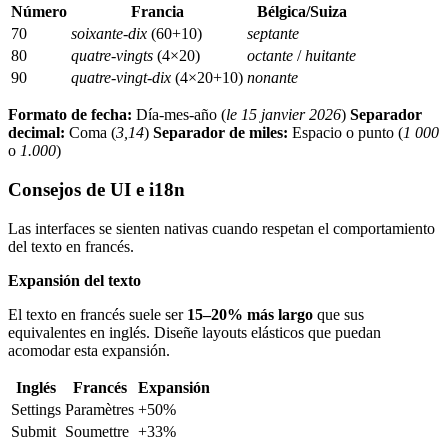
Número
Francia
Bélgica/Suiza
70
soixante-dix
(60+10)
septante
80
quatre-vingts
(4×20)
octante
/
huitante
90
quatre-vingt-dix
(4×20+10)
nonante
Formato de fecha:
Día-mes-año (
le 15 janvier 2026
)
Separador
decimal:
Coma (
3,14
)
Separador de miles:
Espacio o punto (
1 000
o
1.000
)
Consejos de UI e i18n
Las interfaces se sienten nativas cuando respetan el comportamiento
del texto en francés.
Expansión del texto
El texto en francés suele ser
15–20% más largo
que sus
equivalentes en inglés. Diseñe layouts elásticos que puedan
acomodar esta expansión.
Inglés
Francés
Expansión
Settings
Paramètres
+50%
Submit
Soumettre
+33%