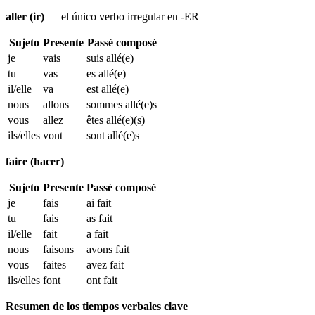
aller (ir)
— el único verbo irregular en -ER
Sujeto
Presente
Passé composé
je
vais
suis allé(e)
tu
vas
es allé(e)
il/elle
va
est allé(e)
nous
allons
sommes allé(e)s
vous
allez
êtes allé(e)(s)
ils/elles
vont
sont allé(e)s
faire (hacer)
Sujeto
Presente
Passé composé
je
fais
ai fait
tu
fais
as fait
il/elle
fait
a fait
nous
faisons
avons fait
vous
faites
avez fait
ils/elles
font
ont fait
Resumen de los tiempos verbales clave