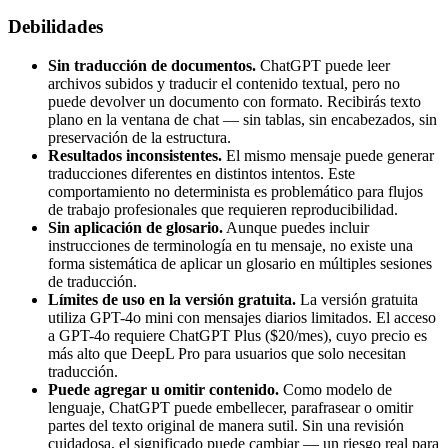
Debilidades
Sin traducción de documentos.
ChatGPT puede leer
archivos subidos y traducir el contenido textual, pero no
puede devolver un documento con formato. Recibirás texto
plano en la ventana de chat — sin tablas, sin encabezados, sin
preservación de la estructura.
Resultados inconsistentes.
El mismo mensaje puede generar
traducciones diferentes en distintos intentos. Este
comportamiento no determinista es problemático para flujos
de trabajo profesionales que requieren reproducibilidad.
Sin aplicación de glosario.
Aunque puedes incluir
instrucciones de terminología en tu mensaje, no existe una
forma sistemática de aplicar un glosario en múltiples sesiones
de traducción.
Límites de uso en la versión gratuita.
La versión gratuita
utiliza GPT-4o mini con mensajes diarios limitados. El acceso
a GPT-4o requiere ChatGPT Plus ($20/mes), cuyo precio es
más alto que DeepL Pro para usuarios que solo necesitan
traducción.
Puede agregar u omitir contenido.
Como modelo de
lenguaje, ChatGPT puede embellecer, parafrasear o omitir
partes del texto original de manera sutil. Sin una revisión
cuidadosa, el significado puede cambiar — un riesgo real para