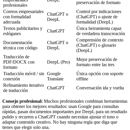
preservación de formato
profesionales
Correos empresariales
Control por indicaciones
ChatGPT o
con formalidad
(ChatGPT) o ajuste de
DeepL
adecuada
formalidad (DeepL)
Textos publicitarios y
Única herramienta capaz
ChatGPT
eslóganes
de verdadera transcreación
Comprensión de contexto
Documentación
ChatGPT o
(ChatGPT) o glosario
técnica con código
DeepL
(DeepL)
Traducción de
Mejor preservación de
PDF/DOCX con
DeepL (Pro)
formato entre las tres
formato
Traducción móvil / sin
Google
Única opción con soporte
conexión
Translate
offline
Refinamiento iterativo
ChatGPT
Conversación ida y vuelta
de traducción
Consejo profesional:
Muchos profesionales combinan herramientas
para obtener los mejores resultados: usan Google para consultas
rápidas, pasan documentos importantes por DeepL para un resultado
pulido y recurren a ChatGPT cuando necesitan ajustar el tono o
adaptar contenido creativo. No hay ninguna regla que diga que
tienes que elegir solo una.