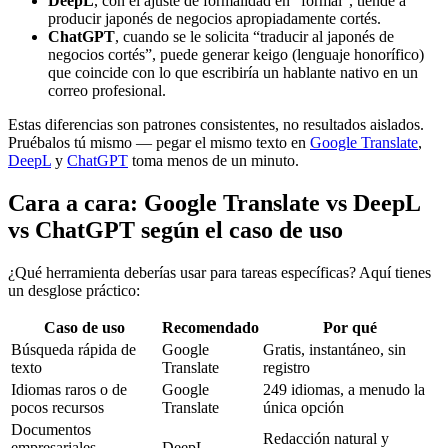
DeepL
, con el ajuste de formalidad en “formal”, tiende a
producir japonés de negocios apropiadamente cortés.
ChatGPT
, cuando se le solicita “traducir al japonés de
negocios cortés”, puede generar keigo (lenguaje honorífico)
que coincide con lo que escribiría un hablante nativo en un
correo profesional.
Estas diferencias son patrones consistentes, no resultados aislados.
Pruébalos tú mismo — pegar el mismo texto en
Google Translate
,
DeepL
y
ChatGPT
toma menos de un minuto.
Cara a cara: Google Translate vs DeepL
vs ChatGPT según el caso de uso
¿Qué herramienta deberías usar para tareas específicas? Aquí tienes
un desglose práctico:
Caso de uso
Recomendado
Por qué
Búsqueda rápida de
Google
Gratis, instantáneo, sin
texto
Translate
registro
Idiomas raros o de
Google
249 idiomas, a menudo la
pocos recursos
Translate
única opción
Documentos
Redacción natural y
empresariales
DeepL