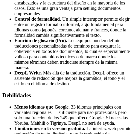
encabezados y la estructura del diseño en la mayoría de los
casos. Esto es una gran ventaja para settling documentos
empresariales.
Control de formalidad.
Un simple interruptor permite elegir
entre un registro formal o informal, algo fundamental para
idiomas como japonés, coreano, alemán y francés, donde la
formalidad cambia significativamente el texto.
Función de glosario (Pro).
Los equipos pueden definir
traducciones personalizadas de términos para asegurar la
coherencia en todos los documentos, lo cual es especialmente
valioso para contenidos técnicos o de marca donde los
mismos términos deben traducirse siempre de la misma
manera.
DeepL Write.
Más allá de la traducción, DeepL ofrece un
asistente de redacción que mejora la gramática, el tono y el
estilo en el idioma de destino.
Debilidades
Menos idiomas que Google.
33 idiomas principales con
variantes regionales — suficiente para uso profesional, pero
solo una fracción de los 249 que ofrece Google. Si necesitas
Yoruba, Maithili o Tigrinya, DeepL no será de ayuda.
Limitaciones en la versión gratuita.
La interfaz web permite
traducción de texto ilimitada, pero la traducción de