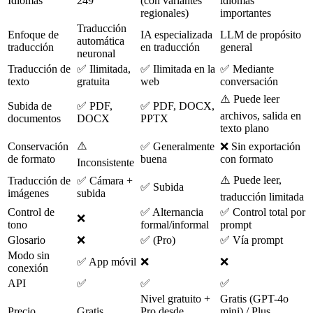
Idiomas
249
(con variantes
idiomas
regionales)
importantes
Traducción
Enfoque de
IA especializada
LLM de propósito
automática
traducción
en traducción
general
neuronal
Traducción de
✅ Ilimitada,
✅ Ilimitada en la
✅ Mediante
texto
gratuita
web
conversación
⚠️ Puede leer
Subida de
✅ PDF,
✅ PDF, DOCX,
archivos, salida en
documentos
DOCX
PPTX
texto plano
⚠️
Conservación
✅ Generalmente
❌ Sin exportación
de formato
buena
con formato
Inconsistente
⚠️ Puede leer,
Traducción de
✅ Cámara +
✅ Subida
imágenes
subida
traducción limitada
Control de
✅ Alternancia
✅ Control total por
❌
tono
formal/informal
prompt
Glosario
❌
✅ (Pro)
✅ Vía prompt
Modo sin
✅ App móvil
❌
❌
conexión
API
✅
✅
✅
Nivel gratuito +
Gratis (GPT-4o
Precio
Gratis
Pro desde
mini) / Plus