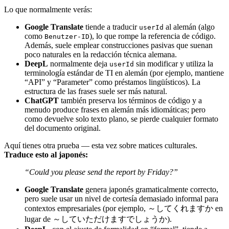
Lo que normalmente verás:
Google Translate
tiende a traducir
al alemán (algo
userId
como
), lo que rompe la referencia de código.
Benutzer-ID
Además, suele emplear construcciones pasivas que suenan
poco naturales en la redacción técnica alemana.
DeepL
normalmente deja
sin modificar y utiliza la
userId
terminología estándar de TI en alemán (por ejemplo, mantiene
“API” y “Parameter” como préstamos lingüísticos). La
estructura de las frases suele ser más natural.
ChatGPT
también preserva los términos de código y a
menudo produce frases en alemán más idiomáticas; pero
como devuelve solo texto plano, se pierde cualquier formato
del documento original.
Aquí tienes otra prueba — esta vez sobre matices culturales.
Traduce esto al japonés:
“Could you please send the report by Friday?”
Google Translate
genera japonés gramaticalmente correcto,
pero suele usar un nivel de cortesía demasiado informal para
contextos empresariales (por ejemplo, ～してくれますか en
lugar de ～していただけますでしょうか).