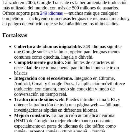
Lanzado en 2006, Google Translate es la herramienta de traducción
más utilizada del mundo, con más de 500 millones de usuarios.
Ofrece soporte para
249 idiomas
—muchos más que cualquier
competidor— incluyendo numerosas lenguas de recursos limitados y
en peligro de extinción que se han añadido en los últimos años.
Fortalezas
Cobertura de idiomas inigualable.
249 idiomas significa
que Google suele ser la única opción para lenguas menos
comunes como quechua, lingala o dhivehi.
Completamente gratuito.
Sin límites de caracteres ni
necesidad de crear una cuenta para traducciones de texto
básicas.
Integración con el ecosistema.
Integrado en Chrome,
Android, Gmail y Google Docs. La aplicación móvil ofrece
traducción con cámara, modo sin conexión y modo de
conversación en tiempo real.
Traducción de sitios web.
Puedes introducir una URL y
obtener la traducción de toda una página web — útil para
investigaciones rápidas en diferentes idiomas.
Mejora constante.
La traducción automática neuronal
(NMT) de Google ha mejorado de manera constante,
especialmente en pares de idiomas de alto tráfico como
inglés↔español, inglés↔chino e inglés↔francés.