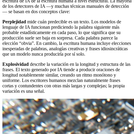
escritura de IA de la escritura humana a nivel estructural. La mayoría
de los detectores de IA —y muchas técnicas manuales de detección
— se basan en dos conceptos clave:
Perplejidad
mide cuán predecible es un texto. Los modelos de
lenguaje de IA funcionan prediciendo la palabra siguiente más
probable estadísticamente en cada paso, lo que significa que su
producción suele ser baja en sorpresa. Cada palabra parece la
elección “obvia”. En cambio, la escritura humana incluye elecciones
inesperadas de palabras, analogías creativas y frases idiosincráticas
que un modelo nunca produciría por sí solo.
Explosividad
describe la variación en la longitud y estructura de las
frases. El texto generado por IA tiende a producir oraciones de
longitud notablemente similar, creando un ritmo monótono y
uniforme. Los escritores humanos mezclan naturalmente frases
cortas y contundentes con otras más largas y complejas; la propia
variación es una señal.