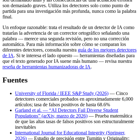
son demasiado graves. Utiliza los detectores solo como punto de
partida para una investigación más profunda, nunca como la palabra
final.
Un enfoque razonable: trata el resultado de un detector de IA como
tratarías la advertencia de un corrector ortográfico señalando una
palabra — merece una segunda revisión, pero no una corrección
automática. Para más información sobre cómo se comparan los
diferentes detectores, consulta nuestra
guía de los mejores detectores
de IA
. Si te interesa el lado opuesto — herramientas diseñadas para
que el texto generado por IA suene más humano — revisa nuestra
reseña de herramientas humanizadoras de IA
.
Fuentes
University of Florida / IEEE S&P Study (2026)
— Cinco
detectores comerciales probados en aproximadamente 6,000
artículos; tasa de falsos positivos de hasta 68.6%
Garland et al. — “AI Detectors Fail Diverse Student
Populations” (arXiv, marzo de 2026)
— Prueba matemática
de que las altas tasas de falsos positivos son estructuralmente
inevitables
International Journal for Educational Integrity (Springer,
2026)
— Estudio de precisión entre Turnitin y Originality;