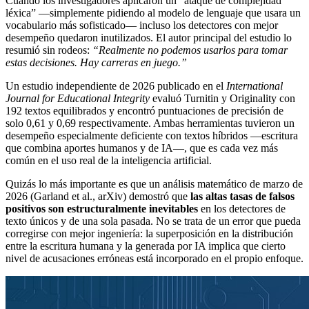
Cuando los investigadores aplicaron un “ataque de complejidad
léxica” —simplemente pidiendo al modelo de lenguaje que usara un
vocabulario más sofisticado— incluso los detectores con mejor
desempeño quedaron inutilizados. El autor principal del estudio lo
resumió sin rodeos:
“Realmente no podemos usarlos para tomar
estas decisiones. Hay carreras en juego.”
Un estudio independiente de 2026 publicado en el
International
Journal for Educational Integrity
evaluó Turnitin y Originality con
192 textos equilibrados y encontró puntuaciones de precisión de
solo 0,61 y 0,69 respectivamente. Ambas herramientas tuvieron un
desempeño especialmente deficiente con textos híbridos —escritura
que combina aportes humanos y de IA—, que es cada vez más
común en el uso real de la inteligencia artificial.
Quizás lo más importante es que un análisis matemático de marzo de
2026 (Garland et al., arXiv) demostró que
las altas tasas de falsos
positivos son estructuralmente inevitables
en los detectores de
texto únicos y de una sola pasada. No se trata de un error que pueda
corregirse con mejor ingeniería: la superposición en la distribución
entre la escritura humana y la generada por IA implica que cierto
nivel de acusaciones erróneas está incorporado en el propio enfoque.