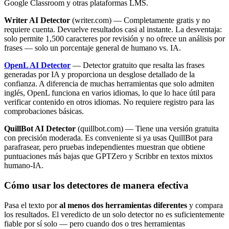
Google Classroom y otras plataformas LMS.
Writer AI Detector
(writer.com) — Completamente gratis y no
requiere cuenta. Devuelve resultados casi al instante. La desventaja:
solo permite 1,500 caracteres por revisión y no ofrece un análisis por
frases — solo un porcentaje general de humano vs. IA.
OpenL AI Detector
— Detector gratuito que resalta las frases
generadas por IA y proporciona un desglose detallado de la
confianza. A diferencia de muchas herramientas que solo admiten
inglés, OpenL funciona en varios idiomas, lo que lo hace útil para
verificar contenido en otros idiomas. No requiere registro para las
comprobaciones básicas.
QuillBot AI Detector
(quillbot.com) — Tiene una versión gratuita
con precisión moderada. Es conveniente si ya usas QuillBot para
parafrasear, pero pruebas independientes muestran que obtiene
puntuaciones más bajas que GPTZero y Scribbr en textos mixtos
humano-IA.
Cómo usar los detectores de manera efectiva
Pasa el texto por
al menos dos herramientas diferentes
y compara
los resultados. El veredicto de un solo detector no es suficientemente
fiable por sí solo — pero cuando dos o tres herramientas