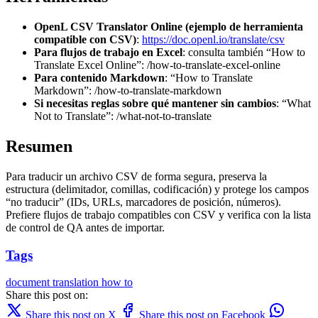
OpenL CSV Translator Online (ejemplo de herramienta
compatible con CSV)
:
https://doc.openl.io/translate/csv
Para flujos de trabajo en Excel
: consulta también “How to
Translate Excel Online”: /how-to-translate-excel-online
Para contenido Markdown
: “How to Translate
Markdown”: /how-to-translate-markdown
Si necesitas reglas sobre qué mantener sin cambios
: “What
Not to Translate”: /what-not-to-translate
Resumen
Para traducir un archivo CSV de forma segura, preserva la
estructura (delimitador, comillas, codificación) y protege los campos
“no traducir” (IDs, URLs, marcadores de posición, números).
Prefiere flujos de trabajo compatibles con CSV y verifica con la lista
de control de QA antes de importar.
Tags
document translation
how to
Share this post on:
Share this post on X
Share this post on Facebook