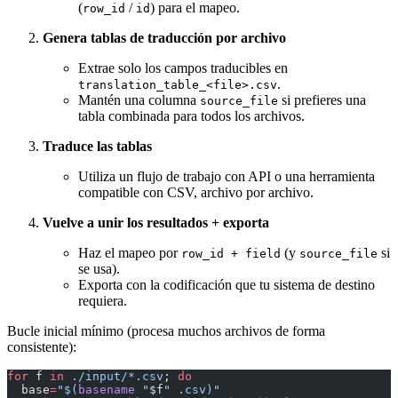
(
/
) para el mapeo.
row_id
id
Genera tablas de traducción por archivo
Extrae solo los campos traducibles en
.
translation_table_<file>.csv
Mantén una columna
si prefieres una
source_file
tabla combinada para todos los archivos.
Traduce las tablas
Utiliza un flujo de trabajo con API o una herramienta
compatible con CSV, archivo por archivo.
Vuelve a unir los resultados + exporta
Haz el mapeo por
(y
si
row_id + field
source_file
se usa).
Exporta con la codificación que tu sistema de destino
requiera.
Bucle inicial mínimo (procesa muchos archivos de forma
consistente):
for
 f 
in
 ./input/*.csv
; 
do
  base
=
"$(
basename
 "
$f
" .csv)"