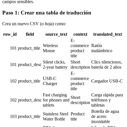
campos sensibles.
Paso 1: Crear una tabla de traducción
Crea un nuevo CSV (o hoja) como:
row_id
field
source_text
context
translated_text
E-
Wireless
commerce
Ratón
101
product_title
Mouse
product
inalámbrico
title
Silent clicks,
Short
Clics silenciosos,
101
product_desc
2-year battery
description
batería de 2 años
E-
USB-C
commerce
102
product_title
Cargador USB-C
Charger
product
title
Fast charging
Carga rápida para
Short
102
product_desc
for phones and
teléfonos y
description
tablets
tabletas
Botella de agua
Stainless Steel
Product
103
product_title
de acero
Water Bottle
title
inoxidable