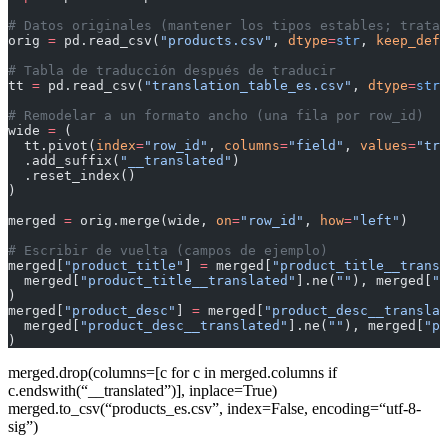
# Datos originales (mantener los tipos estables; tratar
orig 
=
 pd.read_csv(
"products.csv"
, 
dtype
=
str
, 
keep_defa
# Tabla de traducción después de traducir
tt 
=
 pd.read_csv(
"translation_table_es.csv"
, 
dtype
=
str
,
# Remodelar a un formato ancho (una fila por row_id)
wide 
=
 (
  tt.pivot(
index
=
"row_id"
, 
columns
=
"field"
, 
values
=
"tra
  .add_suffix(
"__translated"
)
  .reset_index()
)
merged 
=
 orig.merge(wide, 
on
=
"row_id"
, 
how
=
"left"
)
# Escribir de vuelta (campos de ejemplo)
merged[
"product_title"
] 
=
 merged[
"product_title__transl
  merged[
"product_title__translated"
].ne(
""
), merged[
"p
)
merged[
"product_desc"
] 
=
 merged[
"product_desc__translat
  merged[
"product_desc__translated"
].ne(
""
), merged[
"pr
)
merged.drop(columns=[c for c in merged.columns if
c.endswith(“__translated”)], inplace=True)
merged.to_csv(“products_es.csv”, index=False, encoding=“utf-8-
sig”)