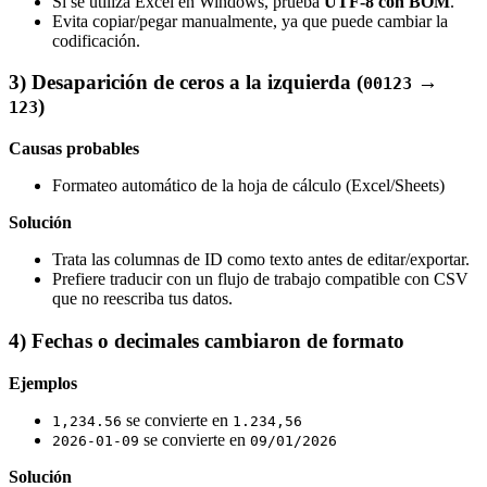
Si se utiliza Excel en Windows, prueba
UTF‑8 con BOM
.
Evita copiar/pegar manualmente, ya que puede cambiar la
codificación.
3) Desaparición de ceros a la izquierda (
→
00123
)
123
Causas probables
Formateo automático de la hoja de cálculo (Excel/Sheets)
Solución
Trata las columnas de ID como texto antes de editar/exportar.
Prefiere traducir con un flujo de trabajo compatible con CSV
que no reescriba tus datos.
4) Fechas o decimales cambiaron de formato
Ejemplos
se convierte en
1,234.56
1.234,56
se convierte en
2026-01-09
09/01/2026
Solución