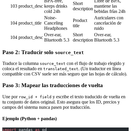
BPA-free,
Libre de BPA,
Short
103
product_desc
keeps drinks
mantiene las
description
cold 24h
bebidas frías 24h
Noise-
Auriculares con
Product
104
product_title
Canceling
cancelación de
title
Headphones
ruido
Over-ear,
Short
Over-ear,
104
product_desc
Bluetooth 5.3
description
Bluetooth 5.3
Paso 2: Traducir solo
source_text
Traduce la columna
con el flujo de trabajo elegido y
source_text
coloca el resultado en
. (Un traductor en línea
translated_text
compatible con CSV suele ser más seguro que las hojas de cálculo).
Paso 3: Mapear las traducciones de vuelta
Une por
y escribe el texto traducido de vuelta en
row_id + field
tu conjunto de datos original. Esto asegura que los ID, precios y
campos del sistema nunca pasen por traducción.
Ejemplo (Python + pandas)
import
 pandas 
as
 pd