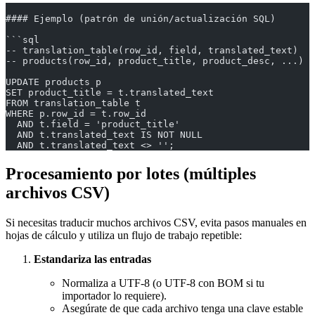
#### Ejemplo (patrón de unión/actualización SQL)
```sql
-- translation_table(row_id, field, translated_text)
-- products(row_id, product_title, product_desc, ...)
UPDATE products p
SET product_title = t.translated_text
FROM translation_table t
WHERE p.row_id = t.row_id
  AND t.field = 'product_title'
  AND t.translated_text IS NOT NULL
  AND t.translated_text <> '';
Procesamiento por lotes (múltiples
archivos CSV)
Si necesitas traducir muchos archivos CSV, evita pasos manuales en
hojas de cálculo y utiliza un flujo de trabajo repetible:
Estandariza las entradas
Normaliza a UTF‑8 (o UTF‑8 con BOM si tu
importador lo requiere).
Asegúrate de que cada archivo tenga una clave estable