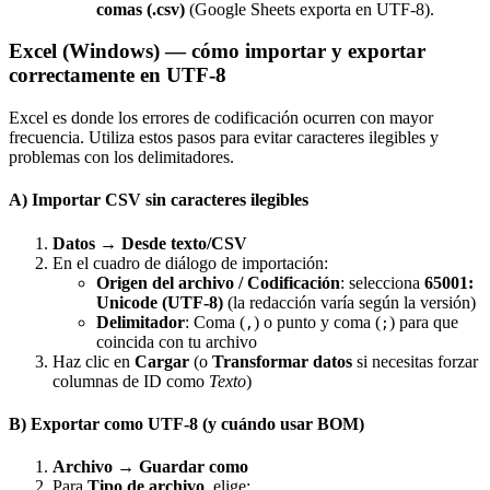
comas (.csv)
(Google Sheets exporta en UTF‑8).
Excel (Windows) — cómo importar y exportar
correctamente en UTF‑8
Excel es donde los errores de codificación ocurren con mayor
frecuencia. Utiliza estos pasos para evitar caracteres ilegibles y
problemas con los delimitadores.
A) Importar CSV sin caracteres ilegibles
Datos → Desde texto/CSV
En el cuadro de diálogo de importación:
Origen del archivo / Codificación
: selecciona
65001:
Unicode (UTF‑8)
(la redacción varía según la versión)
Delimitador
: Coma (
) o punto y coma (
) para que
,
;
coincida con tu archivo
Haz clic en
Cargar
(o
Transformar datos
si necesitas forzar
columnas de ID como
Texto
)
B) Exportar como UTF‑8 (y cuándo usar BOM)
Archivo → Guardar como
Para
Tipo de archivo
, elige: