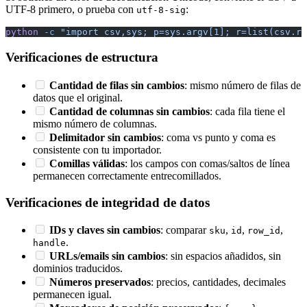
UTF-8 primero, o prueba con
:
utf-8-sig
python
 -c
 "import csv,sys; p=sys.argv[1]; r=list(csv.re
Verificaciones de estructura
Cantidad de filas sin cambios
: mismo número de filas de
datos que el original.
Cantidad de columnas sin cambios
: cada fila tiene el
mismo número de columnas.
Delimitador sin cambios
: coma vs punto y coma es
consistente con tu importador.
Comillas válidas
: los campos con comas/saltos de línea
permanecen correctamente entrecomillados.
Verificaciones de integridad de datos
IDs y claves sin cambios
: comparar
,
,
,
sku
id
row_id
.
handle
URLs/emails sin cambios
: sin espacios añadidos, sin
dominios traducidos.
Números preservados
: precios, cantidades, decimales
permanecen igual.