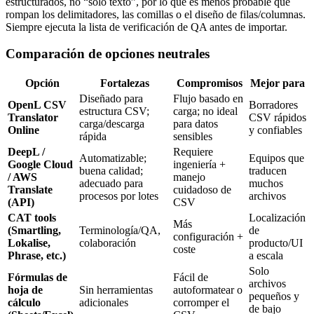
estructurados, no “solo texto”, por lo que es menos probable que
rompan los delimitadores, las comillas o el diseño de filas/columnas.
Siempre ejecuta la lista de verificación de QA antes de importar.
Comparación de opciones neutrales
Opción
Fortalezas
Compromisos
Mejor para
Diseñado para
Flujo basado en
OpenL CSV
Borradores
estructura CSV;
carga; no ideal
Translator
CSV rápidos
carga/descarga
para datos
Online
y confiables
rápida
sensibles
DeepL /
Requiere
Automatizable;
Equipos que
Google Cloud
ingeniería +
buena calidad;
traducen
/ AWS
manejo
adecuado para
muchos
Translate
cuidadoso de
procesos por lotes
archivos
(API)
CSV
CAT tools
Localización
Más
(Smartling,
Terminología/QA,
de
configuración +
Lokalise,
colaboración
producto/UI
coste
Phrase, etc.)
a escala
Solo
Fórmulas de
Fácil de
archivos
hoja de
Sin herramientas
autoformatear o
pequeños y
cálculo
adicionales
corromper el
de bajo