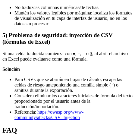
No traduzcas columnas numéricas/de fechas.
Mantén los valores legibles por máquina; localiza los formatos
de visualización en tu capa de interfaz de usuario, no en los
datos sin procesar.
5) Problema de seguridad: inyección de CSV
(fórmulas de Excel)
Si una celda traducida comienza con
,
,
o
, al abrir el archivo
=
+
-
@
en Excel puede evaluarse como una fórmula.
Solución
Para CSVs que se abrirán en hojas de cálculo, escapa las
celdas de riesgo anteponiendo una comilla simple (
) o
'
sanitiza durante la exportación.
Considera eliminar los caracteres iniciales de fórmula del texto
proporcionado por el usuario antes de la
traducción/importación.
Referencia:
https://owasp.org/www-
community/attacks/CSV_Injection
FAQ