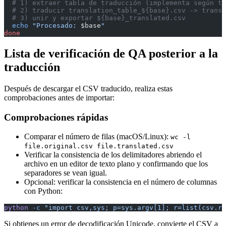
  # 1) extraer tabla de traducción (implementa según tu
  # 2) traducir translation_table_${base}.csv -> trans
  # 3) unir y exportar ${base}_translated.csv
  echo
 "Procesado: 
$base
"
done
Lista de verificación de QA posterior a la
traducción
Después de descargar el CSV traducido, realiza estas
comprobaciones antes de importar:
Comprobaciones rápidas
Comparar el número de filas (macOS/Linux):
wc -l
file.original.csv file.translated.csv
Verificar la consistencia de los delimitadores abriendo el
archivo en un editor de texto plano y confirmando que los
separadores se vean igual.
Opcional: verificar la consistencia en el número de columnas
con Python:
python
 -c
 "import csv,sys; p=sys.argv[1]; r=list(csv.re
Si obtienes un error de decodificación Unicode, convierte el CSV a