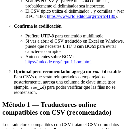
Si abres el CSV y “parece una sola columna”,
probablemente el delimitador sea incorrecto.
El CSV típico utiliza el delimitador
y comillas
(ver
,
"
RFC 4180:
https://www.rfc-editor.org/rfc/rfc4180
).
Confirma la codificación
Prefiere
UTF‑8
para contenido multilingüe.
Si vas a abrir el CSV traducido en Excel en Windows,
puede que necesites
UTF‑8 con BOM
para evitar
caracteres corruptos.
Antecedentes sobre BOM:
https://unicode.org/faq/utf_bom.html
Opcional pero recomendado: agrega un
estable
row_id
Para CSVs que serán reimportados o emparejados
posteriormente, agrega una columna de clave única (por
ejemplo,
) para poder verificar que las filas no se
row_id
reordenaron.
Método 1 — Traductores online
compatibles con CSV (recomendado)
Los traductores compatibles con CSV tratan el CSV como datos