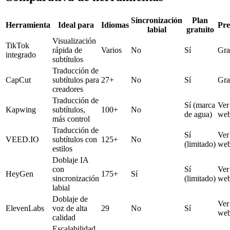
Sincronización
Plan
Herramienta
Ideal para
Idiomas
Pre
labial
gratuito
Visualización
TikTok
rápida de
Varios
No
Sí
Gra
integrado
subtítulos
Traducción de
CapCut
subtítulos para
27+
No
Sí
Gra
creadores
Traducción de
Sí (marca
Ver
Kapwing
subtítulos,
100+
No
de agua)
we
más control
Traducción de
Sí
Ver
VEED.IO
subtítulos con
125+
No
(limitado)
we
estilos
Doblaje IA
con
Sí
Ver
HeyGen
175+
Sí
sincronización
(limitado)
we
labial
Doblaje de
Ver
ElevenLabs
voz de alta
29
No
Sí
we
calidad
Escalabilidad,