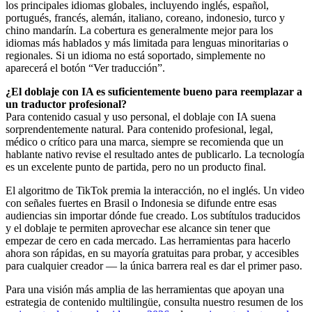
los principales idiomas globales, incluyendo inglés, español,
portugués, francés, alemán, italiano, coreano, indonesio, turco y
chino mandarín. La cobertura es generalmente mejor para los
idiomas más hablados y más limitada para lenguas minoritarias o
regionales. Si un idioma no está soportado, simplemente no
aparecerá el botón “Ver traducción”.
¿El doblaje con IA es suficientemente bueno para reemplazar a
un traductor profesional?
Para contenido casual y uso personal, el doblaje con IA suena
sorprendentemente natural. Para contenido profesional, legal,
médico o crítico para una marca, siempre se recomienda que un
hablante nativo revise el resultado antes de publicarlo. La tecnología
es un excelente punto de partida, pero no un producto final.
El algoritmo de TikTok premia la interacción, no el inglés. Un video
con señales fuertes en Brasil o Indonesia se difunde entre esas
audiencias sin importar dónde fue creado. Los subtítulos traducidos
y el doblaje te permiten aprovechar ese alcance sin tener que
empezar de cero en cada mercado. Las herramientas para hacerlo
ahora son rápidas, en su mayoría gratuitas para probar, y accesibles
para cualquier creador — la única barrera real es dar el primer paso.
Para una visión más amplia de las herramientas que apoyan una
estrategia de contenido multilingüe, consulta nuestro resumen de los