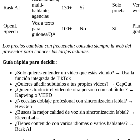
multi-
Solo
Ver
Rask AI
130+
Sí
hablante,
prueba
we
agencias
Voz a texto
OpenL
Pla
para
100+
No
Sí
Speech
grat
guiones/QA
Los precios cambian con frecuencia; consulta siempre la web del
proveedor para conocer las tarifas actuales.
Guía rápida para decidir:
¿Solo quieres entender un video que estás viendo? → Usa la
función integrada de TikTok
¿Quieres añadir subtítulos a tus propios videos? → CapCut
¿Quieres traducir el video de otra persona con subtítulos? →
Kapwing o VEED
¿Necesitas doblaje profesional con sincronización labial? →
HeyGen
¿Buscas la mejor calidad de voz sin sincronización labial? →
ElevenLabs
¿Tienes contenido con varios idiomas o varios hablantes? →
Rask AI