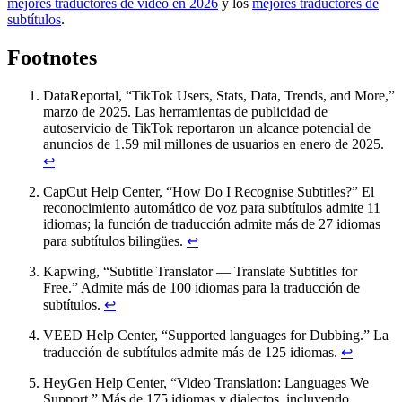
mejores traductores de video en 2026
y los
mejores traductores de
subtítulos
.
Footnotes
DataReportal, “TikTok Users, Stats, Data, Trends, and More,”
marzo de 2025. Las herramientas de publicidad de
autoservicio de TikTok reportaron un alcance potencial de
anuncios de 1.59 mil millones de usuarios en enero de 2025.
↩
CapCut Help Center, “How Do I Recognise Subtitles?” El
reconocimiento automático de voz para subtítulos admite 11
idiomas; la función de traducción admite más de 27 idiomas
para subtítulos bilingües.
↩
Kapwing, “Subtitle Translator — Translate Subtitles for
Free.” Admite más de 100 idiomas para la traducción de
subtítulos.
↩
VEED Help Center, “Supported languages for Dubbing.” La
traducción de subtítulos admite más de 125 idiomas.
↩
HeyGen Help Center, “Video Translation: Languages We
Support.” Más de 175 idiomas y dialectos, incluyendo