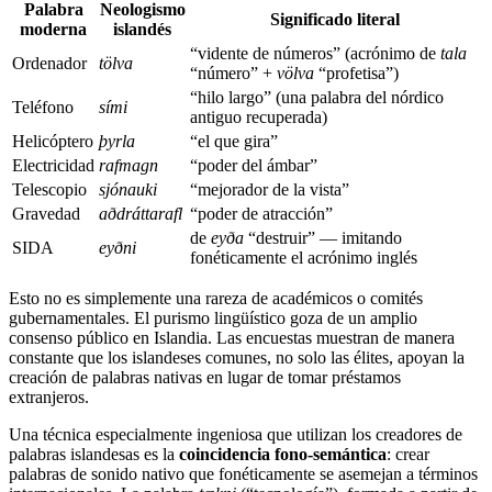
Palabra
Neologismo
Significado literal
moderna
islandés
“vidente de números” (acrónimo de
tala
Ordenador
tölva
“número” +
völva
“profetisa”)
“hilo largo” (una palabra del nórdico
Teléfono
sími
antiguo recuperada)
Helicóptero
þyrla
“el que gira”
Electricidad
rafmagn
“poder del ámbar”
Telescopio
sjónauki
“mejorador de la vista”
Gravedad
aðdráttarafl
“poder de atracción”
de
eyða
“destruir” — imitando
SIDA
eyðni
fonéticamente el acrónimo inglés
Esto no es simplemente una rareza de académicos o comités
gubernamentales. El purismo lingüístico goza de un amplio
consenso público en Islandia. Las encuestas muestran de manera
constante que los islandeses comunes, no solo las élites, apoyan la
creación de palabras nativas en lugar de tomar préstamos
extranjeros.
Una técnica especialmente ingeniosa que utilizan los creadores de
palabras islandesas es la
coincidencia fono-semántica
: crear
palabras de sonido nativo que fonéticamente se asemejan a términos