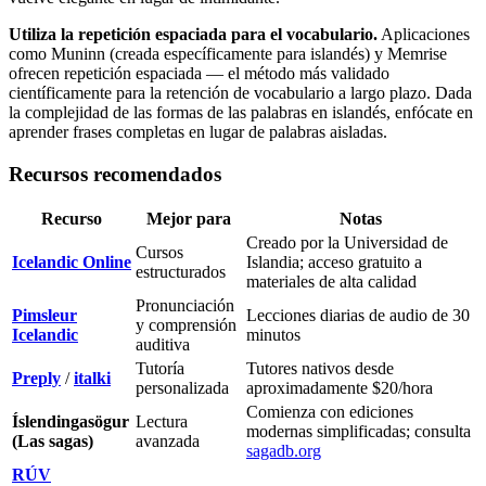
Utiliza la repetición espaciada para el vocabulario.
Aplicaciones
como Muninn (creada específicamente para islandés) y Memrise
ofrecen repetición espaciada — el método más validado
científicamente para la retención de vocabulario a largo plazo. Dada
la complejidad de las formas de las palabras en islandés, enfócate en
aprender frases completas en lugar de palabras aisladas.
Recursos recomendados
Recurso
Mejor para
Notas
Creado por la Universidad de
Cursos
Icelandic Online
Islandia; acceso gratuito a
estructurados
materiales de alta calidad
Pronunciación
Pimsleur
Lecciones diarias de audio de 30
y comprensión
Icelandic
minutos
auditiva
Tutoría
Tutores nativos desde
Preply
/
italki
personalizada
aproximadamente $20/hora
Comienza con ediciones
Íslendingasögur
Lectura
modernas simplificadas; consulta
(Las sagas)
avanzada
sagadb.org
RÚV