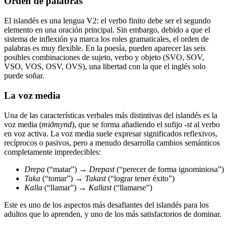
Orden de palabras
El islandés es una lengua V2: el verbo finito debe ser el segundo
elemento en una oración principal. Sin embargo, debido a que el
sistema de inflexión ya marca los roles gramaticales, el orden de
palabras es muy flexible. En la poesía, pueden aparecer las seis
posibles combinaciones de sujeto, verbo y objeto (SVO, SOV,
VSO, VOS, OSV, OVS), una libertad con la que el inglés solo
puede soñar.
La voz media
Una de las características verbales más distintivas del islandés es la
voz media (
miðmynd
), que se forma añadiendo el sufijo
-st
al verbo
en voz activa. La voz media suele expresar significados reflexivos,
recíprocos o pasivos, pero a menudo desarrolla cambios semánticos
completamente impredecibles:
Drepa
(“matar”) →
Drepast
(“perecer de forma ignominiosa”)
Taka
(“tomar”) →
Takast
(“lograr tener éxito”)
Kalla
(“llamar”) →
Kallast
(“llamarse”)
Este es uno de los aspectos más desafiantes del islandés para los
adultos que lo aprenden, y uno de los más satisfactorios de dominar.