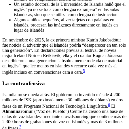
Un estudio doctoral de la Universidad de Islandia halló que el
inglés “ya no se trata como lengua extranjera” en las aulas
islandesas, sino que se utiliza como lengua de instrucción
Algunos niños pequeños, al ver tarjetas con palabras en
islandés, procesan las imágenes directamente en inglés en
lugar de islandés
En noviembre de 2025, la ex primera ministra Katrín Jakobsdóttir
fue noticia al advertir que el islandés podría “desaparecer en tan solo
una generación”. En declaraciones previas al festival de novela
negra Iceland Noir en Reikiavik, ella y el coautor Ragnar Jónasson
describieron a una generación “absolutamente rodeada de material
en inglés”, que lee menos en islandés y recurre cada vez más al
5
inglés incluso en conversaciones cara a cara.
La contraofensiva
Islandia no se queda atrás. El gobierno ha invertido más de 4.200
millones de ISK (aproximadamente 30 millones de dólares) en dos
6
fases de un Programa Nacional de Tecnología Lingüística.
El
Almannarómur
(“Voz del Pueblo”) Centre ha creado una base de
datos de voz islandesa mediante crowdsourcing que contiene más de
2.300 horas de grabaciones de voz en islandés y más de 3 millones
7
de frases.