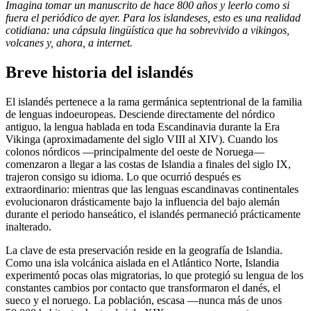
Imagina tomar un manuscrito de hace 800 años y leerlo como si
fuera el periódico de ayer. Para los islandeses, esto es una realidad
cotidiana: una cápsula lingüística que ha sobrevivido a vikingos,
volcanes y, ahora, a internet.
Breve historia del islandés
El islandés pertenece a la rama germánica septentrional de la familia
de lenguas indoeuropeas. Desciende directamente del nórdico
antiguo, la lengua hablada en toda Escandinavia durante la Era
Vikinga (aproximadamente del siglo VIII al XIV). Cuando los
colonos nórdicos —principalmente del oeste de Noruega—
comenzaron a llegar a las costas de Islandia a finales del siglo IX,
trajeron consigo su idioma. Lo que ocurrió después es
extraordinario: mientras que las lenguas escandinavas continentales
evolucionaron drásticamente bajo la influencia del bajo alemán
durante el periodo hanseático, el islandés permaneció prácticamente
inalterado.
La clave de esta preservación reside en la geografía de Islandia.
Como una isla volcánica aislada en el Atlántico Norte, Islandia
experimentó pocas olas migratorias, lo que protegió su lengua de los
constantes cambios por contacto que transformaron el danés, el
sueco y el noruego. La población, escasa —nunca más de unos