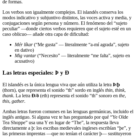
de formas.
Los verbos son igualmente complejos. El islandés conserva los
modos indicativo y subjuntivo distintos, las voces activa y media, y
conjugaciones según persona y número. El fenómeno del “sujeto
peculiar” —donde ciertos verbos requieren que el sujeto esté en un
caso oblicuo— añade otra capa de dificultad:
Mér líkar
(“Me gusta” — literalmente “a-mí agrada”, sujeto
en dativo)
Mig vantar
(“Necesito” — literalmente “me falta”, sujeto en
acusativo)
Las letras especiales: Þ y Ð
El islandés es la única lengua viva que aún utiliza la letra
Þ/þ
(thorn), que representa el sonido “th” sordo en inglés
thin
,
think
,
thank
. La letra
Ð/ð
(eth) representa el sonido “th” sonoro en
the
,
this
,
gather
.
Ambas letras fueron comunes en las lenguas germánicas, incluido el
inglés antiguo. Si alguna vez te has preguntado por qué “Ye Olde
Tea Shoppe” usa una Y en lugar de “The”, la respuesta lleva
directamente a þ: los escribas medievales ingleses escribían “þe”, y
las primeras imprentas —que no tenían el carácter þ— sustituyeron