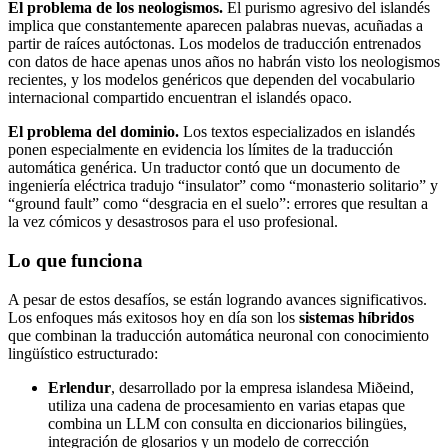
El problema de los neologismos.
El purismo agresivo del islandés
implica que constantemente aparecen palabras nuevas, acuñadas a
partir de raíces autóctonas. Los modelos de traducción entrenados
con datos de hace apenas unos años no habrán visto los neologismos
recientes, y los modelos genéricos que dependen del vocabulario
internacional compartido encuentran el islandés opaco.
El problema del dominio.
Los textos especializados en islandés
ponen especialmente en evidencia los límites de la traducción
automática genérica. Un traductor contó que un documento de
ingeniería eléctrica tradujo “insulator” como “monasterio solitario” y
“ground fault” como “desgracia en el suelo”: errores que resultan a
la vez cómicos y desastrosos para el uso profesional.
Lo que funciona
A pesar de estos desafíos, se están logrando avances significativos.
Los enfoques más exitosos hoy en día son los
sistemas híbridos
que combinan la traducción automática neuronal con conocimiento
lingüístico estructurado:
Erlendur
, desarrollado por la empresa islandesa Miðeind,
utiliza una cadena de procesamiento en varias etapas que
combina un LLM con consulta en diccionarios bilingües,
integración de glosarios y un modelo de corrección