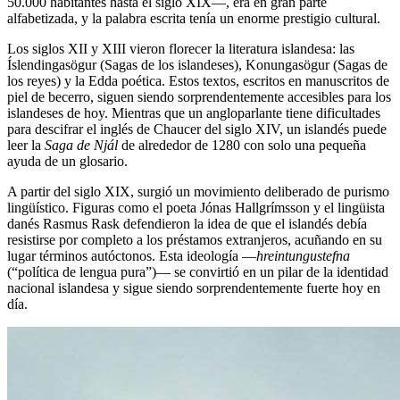
50.000 habitantes hasta el siglo XIX—, era en gran parte
alfabetizada, y la palabra escrita tenía un enorme prestigio cultural.
Los siglos XII y XIII vieron florecer la literatura islandesa: las
Íslendingasögur (Sagas de los islandeses), Konungasögur (Sagas de
los reyes) y la Edda poética. Estos textos, escritos en manuscritos de
piel de becerro, siguen siendo sorprendentemente accesibles para los
islandeses de hoy. Mientras que un angloparlante tiene dificultades
para descifrar el inglés de Chaucer del siglo XIV, un islandés puede
leer la
Saga de Njál
de alrededor de 1280 con solo una pequeña
ayuda de un glosario.
A partir del siglo XIX, surgió un movimiento deliberado de purismo
lingüístico. Figuras como el poeta Jónas Hallgrímsson y el lingüista
danés Rasmus Rask defendieron la idea de que el islandés debía
resistirse por completo a los préstamos extranjeros, acuñando en su
lugar términos autóctonos. Esta ideología —
hreintungustefna
(“política de lengua pura”)— se convirtió en un pilar de la identidad
nacional islandesa y sigue siendo sorprendentemente fuerte hoy en
día.