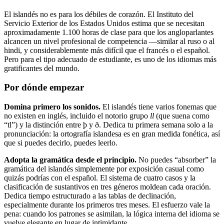
El islandés no es para los débiles de corazón. El Instituto del
Servicio Exterior de los Estados Unidos estima que se necesitan
aproximadamente 1.100 horas de clase para que los angloparlantes
alcancen un nivel profesional de competencia —similar al ruso o al
hindi, y considerablemente más difícil que el francés o el español.
Pero para el tipo adecuado de estudiante, es uno de los idiomas más
gratificantes del mundo.
Por dónde empezar
Domina primero los sonidos.
El islandés tiene varios fonemas que
no existen en inglés, incluido el notorio grupo
ll
(que suena como
“tl”) y la distinción entre þ y ð. Dedica tu primera semana solo a la
pronunciación: la ortografía islandesa es en gran medida fonética, así
que si puedes decirlo, puedes leerlo.
Adopta la gramática desde el principio.
No puedes “absorber” la
gramática del islandés simplemente por exposición casual como
quizás podrías con el español. El sistema de cuatro casos y la
clasificación de sustantivos en tres géneros moldean cada oración.
Dedica tiempo estructurado a las tablas de declinación,
especialmente durante los primeros tres meses. El esfuerzo vale la
pena: cuando los patrones se asimilan, la lógica interna del idioma se
vuelve elegante en lugar de intimidante.