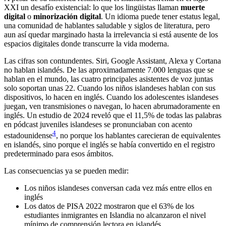
XXI un desafío existencial: lo que los lingüistas llaman
muerte
digital
o
minorización digital
. Un idioma puede tener estatus legal,
una comunidad de hablantes saludable y siglos de literatura, pero
aun así quedar marginado hasta la irrelevancia si está ausente de los
espacios digitales donde transcurre la vida moderna.
Las cifras son contundentes. Siri, Google Assistant, Alexa y Cortana
no hablan islandés. De las aproximadamente 7.000 lenguas que se
hablan en el mundo, las cuatro principales asistentes de voz juntas
solo soportan unas 22. Cuando los niños islandeses hablan con sus
dispositivos, lo hacen en inglés. Cuando los adolescentes islandeses
juegan, ven transmisiones o navegan, lo hacen abrumadoramente en
inglés. Un estudio de 2024 reveló que el 11,5% de todas las palabras
en pódcast juveniles islandeses se pronunciaban con acento
4
estadounidense
, no porque los hablantes carecieran de equivalentes
en islandés, sino porque el inglés se había convertido en el registro
predeterminado para esos ámbitos.
Las consecuencias ya se pueden medir:
Los niños islandeses conversan cada vez más entre ellos en
inglés
Los datos de PISA 2022 mostraron que el 63% de los
estudiantes inmigrantes en Islandia no alcanzaron el nivel
mínimo de comprensión lectora en islandés