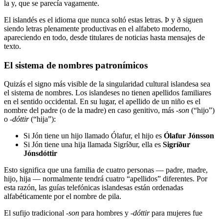
la y, que se parecía vagamente.
El islandés es el idioma que nunca soltó estas letras. Þ y ð siguen
siendo letras plenamente productivas en el alfabeto moderno,
apareciendo en todo, desde titulares de noticias hasta mensajes de
texto.
El sistema de nombres patronímicos
Quizás el signo más visible de la singularidad cultural islandesa sea
el sistema de nombres. Los islandeses no tienen apellidos familiares
en el sentido occidental. En su lugar, el apellido de un niño es el
nombre del padre (o de la madre) en caso genitivo, más
-son
(“hijo”)
o
-dóttir
(“hija”):
Si Jón tiene un hijo llamado Ólafur, el hijo es
Ólafur Jónsson
Si Jón tiene una hija llamada Sigríður, ella es
Sigríður
Jónsdóttir
Esto significa que una familia de cuatro personas — padre, madre,
hijo, hija — normalmente tendrá cuatro “apellidos” diferentes. Por
esta razón, las guías telefónicas islandesas están ordenadas
alfabéticamente por el nombre de pila.
El sufijo tradicional
-son
para hombres y
-dóttir
para mujeres fue