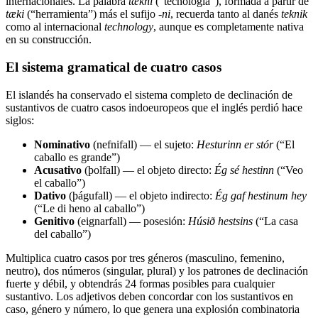
internacionales. La palabra
tækni
(“tecnología”), formada a partir de
tæki
(“herramienta”) más el sufijo
-ni
, recuerda tanto al danés
teknik
como al internacional
technology
, aunque es completamente nativa
en su construcción.
El sistema gramatical de cuatro casos
El islandés ha conservado el sistema completo de declinación de
sustantivos de cuatro casos indoeuropeos que el inglés perdió hace
siglos:
Nominativo
(nefnifall) — el sujeto:
Hesturinn er stór
(“El
caballo es grande”)
Acusativo
(þolfall) — el objeto directo:
Ég sé hestinn
(“Veo
el caballo”)
Dativo
(þágufall) — el objeto indirecto:
Ég gaf hestinum hey
(“Le di heno al caballo”)
Genitivo
(eignarfall) — posesión:
Húsið hestsins
(“La casa
del caballo”)
Multiplica cuatro casos por tres géneros (masculino, femenino,
neutro), dos números (singular, plural) y los patrones de declinación
fuerte y débil, y obtendrás 24 formas posibles para cualquier
sustantivo. Los adjetivos deben concordar con los sustantivos en
caso, género y número, lo que genera una explosión combinatoria