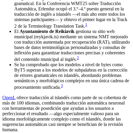
gramatical. En la Conferencia WMT25 sobre Traducción
Automática, Erlendur ocupó el 3.º–4.º puesto general en la
traducción de inglés a islandés —el más alto entre todos los
sistemas participantes— y obtuvo el primer lugar en la Track
1
2 de la Terminology Translation Task.
El
Ayuntamiento de Reikiavik
gestiona su sitio web
municipal (reykjavik.is) mediante un sistema NMT mejorado
con traducción aumentada por recuperación (RAT), utilizando
bases de datos terminológicas personalizadas y consultas de
inflexión para garantizar traducciones precisas y coherentes
2
del contenido municipal al inglés.
Se ha comprobado que los modelos a nivel de bytes como
ByT5 superan a los modelos de subpalabras en la corrección
de errores gramaticales en islandés, abordando problemas
semánticos y morfológicos complejos en una única cadena de
3
procesamiento unificada.
OpenL
ofrece traducción al islandés como parte de su cobertura de
más de 100 idiomas, combinando traducción automática neuronal
con herramientas de posedición que ayudan a los usuarios a
perfeccionar el resultado —algo especialmente valioso para un
idioma morfológicamente complejo como el islandés, donde las
sugerencias automáticas casi siempre se benefician de la revisión
humana.