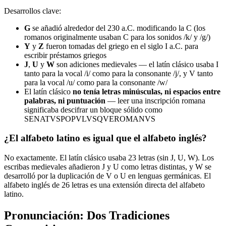
Desarrollos clave:
G
se añadió alrededor del 230 a.C. modificando la C (los
romanos originalmente usaban C para los sonidos /k/ y /g/)
Y
y
Z
fueron tomadas del griego en el siglo I a.C. para
escribir préstamos griegos
J
,
U
y
W
son adiciones medievales — el latín clásico usaba I
tanto para la vocal /i/ como para la consonante /j/, y V tanto
para la vocal /u/ como para la consonante /w/
El latín clásico
no tenía letras minúsculas, ni espacios entre
palabras, ni puntuación
— leer una inscripción romana
significaba descifrar un bloque sólido como
SENATVSPOPVLVSQVEROMANVS
¿El alfabeto latino es igual que el alfabeto inglés?
No exactamente. El latín clásico usaba 23 letras (sin J, U, W). Los
escribas medievales añadieron J y U como letras distintas, y W se
desarrolló por la duplicación de V o U en lenguas germánicas. El
alfabeto inglés de 26 letras es una extensión directa del alfabeto
latino.
Pronunciación: Dos Tradiciones