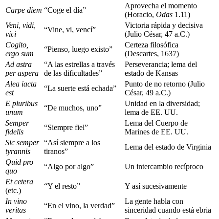
Aprovecha el momento
Carpe diem
“Coge el día”
(Horacio,
Odas
1.11)
Veni, vidi,
Victoria rápida y decisiva
“Vine, vi, vencí”
vici
(Julio César, 47 a.C.)
Cogito,
Certeza filosófica
“Pienso, luego existo”
ergo sum
(Descartes, 1637)
Ad astra
“A las estrellas a través
Perseverancia; lema del
per aspera
de las dificultades”
estado de Kansas
Alea iacta
Punto de no retorno (Julio
“La suerte está echada”
est
César, 49 a.C.)
E pluribus
Unidad en la diversidad;
“De muchos, uno”
unum
lema de EE. UU.
Semper
Lema del Cuerpo de
“Siempre fiel”
fidelis
Marines de EE. UU.
Sic semper
“Así siempre a los
Lema del estado de Virginia
tyrannis
tiranos”
Quid pro
“Algo por algo”
Un intercambio recíproco
quo
Et cetera
“Y el resto”
Y así sucesivamente
(etc.)
In vino
La gente habla con
“En el vino, la verdad”
veritas
sinceridad cuando está ebria