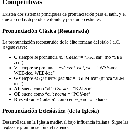
Competitivas
Existen dos sistemas principales de pronunciación para el latín, y el
que aprendas depende de dónde y por qué lo estudies.
Pronunciación Clásica (Restaurada)
La pronunciación reconstruida de la élite romana del siglo I a.C.
Reglas clave:
C
siempre se pronuncia /k/:
Caesar
= “KAI-sar” (no “SEE-
zer”)
V
siempre se pronuncia /w/:
veni, vidi, vici
= “WAY-nee,
WEE-dee, WEE-kee”
G
siempre es /g/ fuerte:
gemma
= “GEM-ma” (nunca “JEM-
ma”)
AE
suena como “ai”:
Caesar
= “KAI-sar”
OE
suena como “oi”:
poena
= “POY-na”
R
es vibrante (rodada), como en español o italiano
Pronunciación Eclesiástica (de la Iglesia)
Desarrollada en la Iglesia medieval bajo influencia italiana. Sigue las
reglas de pronunciación del italiano: