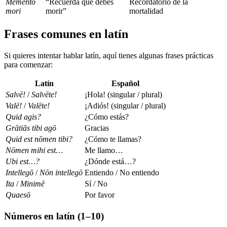
Memento
“Recuerda que debes
Recordatorio de la
mori
morir”
mortalidad
Frases comunes en latín
Si quieres intentar hablar latín, aquí tienes algunas frases prácticas
para comenzar:
Latín
Español
Salvē!
/
Salvēte!
¡Hola! (singular / plural)
Valē!
/
Valēte!
¡Adiós! (singular / plural)
Quid agis?
¿Cómo estás?
Grātiās tibi agō
Gracias
Quid est nōmen tibi?
¿Cómo te llamas?
Nōmen mihi est…
Me llamo…
Ubi est…?
¿Dónde está…?
Intellegō
/
Nōn intellegō
Entiendo / No entiendo
Ita
/
Minimē
Sí / No
Quaesō
Por favor
Números en latín (1–10)