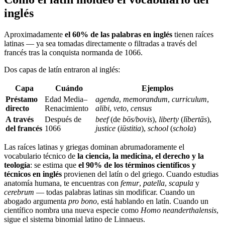
inglés
Aproximadamente
el 60% de las palabras en inglés
tienen raíces
latinas — ya sea tomadas directamente o filtradas a través del
francés tras la conquista normanda de 1066.
Dos capas de latín entraron al inglés:
Capa
Cuándo
Ejemplos
Préstamo
Edad Media–
agenda
,
memorandum
,
curriculum
,
directo
Renacimiento
alibi
,
veto
,
census
A través
Después de
beef
(de
bōs/bovis
),
liberty
(
lībertās
),
del francés
1066
justice
(
iūstitia
),
school
(
schola
)
Las raíces latinas y griegas dominan abrumadoramente el
vocabulario técnico de
la ciencia, la medicina, el derecho y la
teología
: se estima que
el 90% de los términos científicos y
técnicos en inglés
provienen del latín o del griego. Cuando estudias
anatomía humana, te encuentras con
femur
,
patella
,
scapula
y
cerebrum
— todas palabras latinas sin modificar. Cuando un
abogado argumenta
pro bono
, está hablando en latín. Cuando un
científico nombra una nueva especie como
Homo neanderthalensis
,
sigue el sistema binomial latino de Linnaeus.