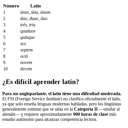
Número
Latín
1
ūnus, ūna, ūnum
2
duo, duae, duo
3
trēs, tria
4
quattuor
5
quīnque
6
sex
7
septem
8
octō
9
novem
10
decem
¿Es difícil aprender latín?
Para un angloparlante, el latín tiene una dificultad moderada.
El FSI (Foreign Service Institute) no clasifica oficialmente el latín,
ya que solo enseña lenguas modernas habladas, pero los lingüistas
generalmente estiman que se sitúa en la
Categoría II
—similar al
alemán— y requiere aproximadamente
900 horas de clase
más
estudio autónomo para alcanzar competencia lectora.