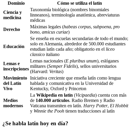
Dominio
Cómo se utiliza el latín
Taxonomía biológica (nombres binomiales
Ciencia y
linneanos), terminología anatómica, abreviaturas
medicina
médicas
Máximas legales (
habeas corpus
,
subpoena
,
pro
Derecho
bono
,
amicus curiae
)
Se enseña en escuelas secundarias de todo el mundo;
solo en Alemania, alrededor de 500.000 estudiantes
Educación
estudian latín cada año; obligatorio en el
liceo
classico
italiano
Lemas nacionales (
E pluribus unum
), eslóganes
Lemas e
militares (
Semper Fidelis
), sellos universitarios
inscripciones
(Harvard:
Veritas
)
Movimiento
Iniciativa creciente que enseña latín como lengua
del Latín
hablada y comunicativa en la Universidad de
Vivo
Kentucky, Oxford y Princeton
La
Wikipedia en latín
(
Vicipaedia
) cuenta con más
Medios
de
140.000 artículos
. Radio Bremen y Radio
modernos
Vaticana transmiten en latín.
Harry Potter
,
El Hobbit
y
Winnie the Pooh
tienen traducciones al latín
¿Se habla latín hoy en día?