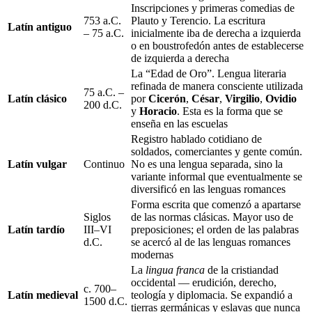
Inscripciones y primeras comedias de
753 a.C.
Plauto y Terencio. La escritura
Latín antiguo
– 75 a.C.
inicialmente iba de derecha a izquierda
o en boustrofedón antes de establecerse
de izquierda a derecha
La “Edad de Oro”. Lengua literaria
refinada de manera consciente utilizada
75 a.C. –
Latín clásico
por
Cicerón
,
César
,
Virgilio
,
Ovidio
200 d.C.
y
Horacio
. Esta es la forma que se
enseña en las escuelas
Registro hablado cotidiano de
soldados, comerciantes y gente común.
Latín vulgar
Continuo
No es una lengua separada, sino la
variante informal que eventualmente se
diversificó en las lenguas romances
Forma escrita que comenzó a apartarse
Siglos
de las normas clásicas. Mayor uso de
Latín tardío
III–VI
preposiciones; el orden de las palabras
d.C.
se acercó al de las lenguas romances
modernas
La
lingua franca
de la cristiandad
occidental — erudición, derecho,
c. 700–
Latín medieval
teología y diplomacia. Se expandió a
1500 d.C.
tierras germánicas y eslavas que nunca