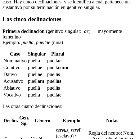
caso. Hay cinco declinaciones, y se identifica a cuál pertenece un
sustantivo por su terminación en genitivo singular.
Las cinco declinaciones
Primera declinación
(genitivo singular:
-ae
) — mayormente
femenino
Ejemplo:
puella, puellae
(niña)
Caso
Singular
Plural
Nominativo
puell
a
puell
ae
Genitivo
puell
ae
puell
ārum
Dativo
puell
ae
puell
īs
Acusativo
puell
am
puell
ās
Ablativo
puell
ā
puell
īs
Vocativo
puell
a
puell
ae
Las otras cuatro declinaciones:
Gen.
Declin.
Género
Ejemplo
Notas
Sg.
servus, servī
Regla del neutro: Nom.
(esclavo) /
2ª
-ī
M / N
= Acus., plural termina