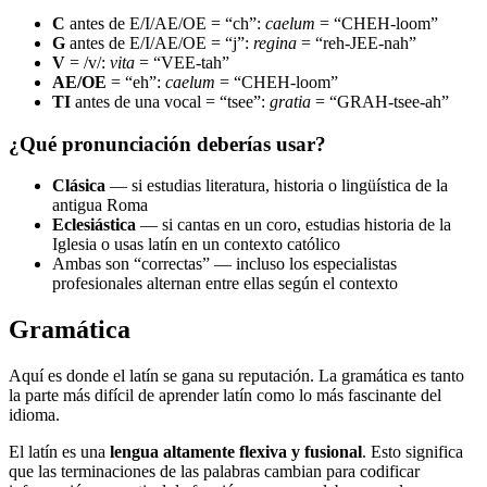
C
antes de E/I/AE/OE = “ch”:
caelum
= “CHEH-loom”
G
antes de E/I/AE/OE = “j”:
regina
= “reh-JEE-nah”
V
= /v/:
vita
= “VEE-tah”
AE/OE
= “eh”:
caelum
= “CHEH-loom”
TI
antes de una vocal = “tsee”:
gratia
= “GRAH-tsee-ah”
¿Qué pronunciación deberías usar?
Clásica
— si estudias literatura, historia o lingüística de la
antigua Roma
Eclesiástica
— si cantas en un coro, estudias historia de la
Iglesia o usas latín en un contexto católico
Ambas son “correctas” — incluso los especialistas
profesionales alternan entre ellas según el contexto
Gramática
Aquí es donde el latín se gana su reputación. La gramática es tanto
la parte más difícil de aprender latín como lo más fascinante del
idioma.
El latín es una
lengua altamente flexiva y fusional
. Esto significa
que las terminaciones de las palabras cambian para codificar