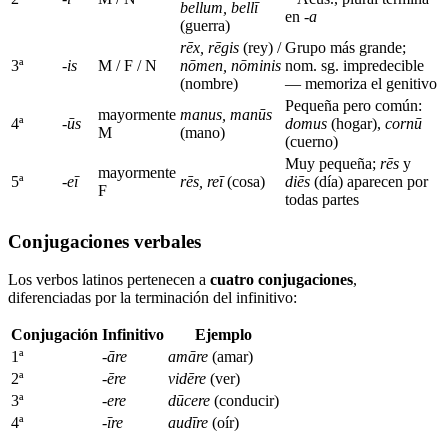
bellum, bellī
en
-a
(guerra)
rēx, rēgis
(rey) /
Grupo más grande;
3ª
-is
M / F / N
nōmen, nōminis
nom. sg. impredecible
(nombre)
— memoriza el genitivo
Pequeña pero común:
mayormente
manus, manūs
4ª
-ūs
domus
(hogar),
cornū
M
(mano)
(cuerno)
Muy pequeña;
rēs
y
mayormente
5ª
-eī
rēs, reī
(cosa)
diēs
(día) aparecen por
F
todas partes
Conjugaciones verbales
Los verbos latinos pertenecen a
cuatro conjugaciones
,
diferenciadas por la terminación del infinitivo:
Conjugación
Infinitivo
Ejemplo
1ª
-āre
amāre
(amar)
2ª
-ēre
vidēre
(ver)
3ª
-ere
dūcere
(conducir)
4ª
-īre
audīre
(oír)