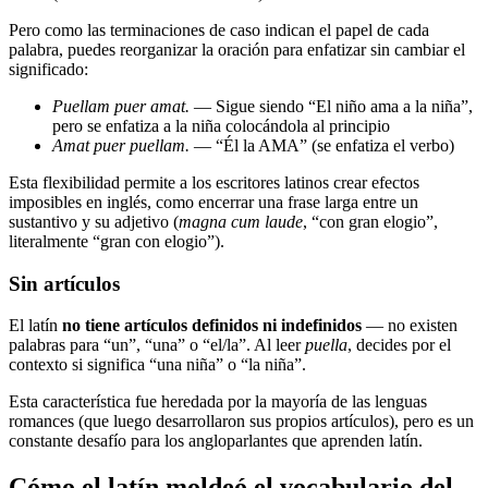
Pero como las terminaciones de caso indican el papel de cada
palabra, puedes reorganizar la oración para enfatizar sin cambiar el
significado:
Puellam puer amat.
— Sigue siendo “El niño ama a la niña”,
pero se enfatiza a la niña colocándola al principio
Amat puer puellam.
— “Él la AMA” (se enfatiza el verbo)
Esta flexibilidad permite a los escritores latinos crear efectos
imposibles en inglés, como encerrar una frase larga entre un
sustantivo y su adjetivo (
magna cum laude
, “con gran elogio”,
literalmente “gran con elogio”).
Sin artículos
El latín
no tiene artículos definidos ni indefinidos
— no existen
palabras para “un”, “una” o “el/la”. Al leer
puella
, decides por el
contexto si significa “una niña” o “la niña”.
Esta característica fue heredada por la mayoría de las lenguas
romances (que luego desarrollaron sus propios artículos), pero es un
constante desafío para los angloparlantes que aprenden latín.
Cómo el latín moldeó el vocabulario del