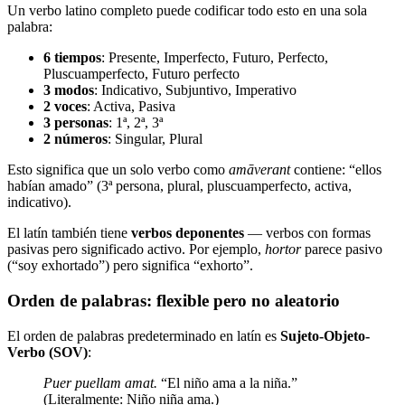
Un verbo latino completo puede codificar todo esto en una sola
palabra:
6 tiempos
: Presente, Imperfecto, Futuro, Perfecto,
Pluscuamperfecto, Futuro perfecto
3 modos
: Indicativo, Subjuntivo, Imperativo
2 voces
: Activa, Pasiva
3 personas
: 1ª, 2ª, 3ª
2 números
: Singular, Plural
Esto significa que un solo verbo como
amāverant
contiene: “ellos
habían amado” (3ª persona, plural, pluscuamperfecto, activa,
indicativo).
El latín también tiene
verbos deponentes
— verbos con formas
pasivas pero significado activo. Por ejemplo,
hortor
parece pasivo
(“soy exhortado”) pero significa “exhorto”.
Orden de palabras: flexible pero no aleatorio
El orden de palabras predeterminado en latín es
Sujeto-Objeto-
Verbo (SOV)
:
Puer puellam amat.
“El niño ama a la niña.”
(Literalmente: Niño niña ama.)