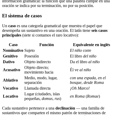
información gramatical: la función que una palabra cumple en una
oración se indica por su terminación, no por su posición.
El sistema de casos
Un
caso
es una categoría gramatical que muestra el papel que
desempeña un sustantivo en una oración. El latín tiene
seis casos
principales
(siete si contamos el raro locativo):
Caso
Función
Equivalente en inglés
Nominativo
Sujeto
El niño
corre
Genitivo
Posesión
El libro
del niño
Dativo
Objeto indirecto
Da el libro
al niño
Objeto directo;
Acusativo
Él ve
al niño
movimiento hacia
Medio, modo, lugar,
con una espada
,
en el
Ablativo
separación
bosque
,
desde Roma
Vocativo
Llamada directa
¡Oh Marco!
Lugar (ciudades, islas
Locativo
en Roma
(
Romae
)
pequeñas,
domus
,
rus
)
Cada sustantivo pertenece a una
declinación
— una familia de
sustantivos que comparten el mismo patrón de terminaciones de