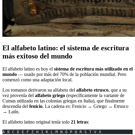
El alfabeto latino: el sistema de escritura
más exitoso del mundo
El alfabeto latino es hoy el
sistema de escritura más utilizado en el
mundo
— usado por más del 70% de la población mundial. Pero
comenzó como una adaptación local.
Los romanos derivaron su alfabeto del
alfabeto etrusco
, que a su
vez provenía del
alfabeto griego
(específicamente la variante de
Cumas utilizada en las colonias griegas en Italia), que finalmente
descendía del
fenicio
. La cadena es: Fenicio → Griego → Etrusco
→ Latín.
El alfabeto latino original tenía solo
21 letras
:
A B C D E F Z H I K L M N O P Q R S T V X