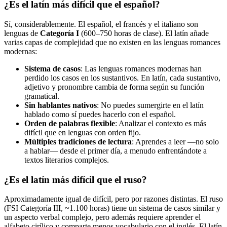
¿Es el latín más difícil que el español?
Sí, considerablemente. El español, el francés y el italiano son
lenguas de
Categoría I
(600–750 horas de clase). El latín añade
varias capas de complejidad que no existen en las lenguas romances
modernas:
Sistema de casos
: Las lenguas romances modernas han
perdido los casos en los sustantivos. En latín, cada sustantivo,
adjetivo y pronombre cambia de forma según su función
gramatical.
Sin hablantes nativos
: No puedes sumergirte en el latín
hablado como sí puedes hacerlo con el español.
Orden de palabras flexible
: Analizar el contexto es más
difícil que en lenguas con orden fijo.
Múltiples tradiciones de lectura
: Aprendes a leer —no solo
a hablar— desde el primer día, a menudo enfrentándote a
textos literarios complejos.
¿Es el latín más difícil que el ruso?
Aproximadamente igual de difícil, pero por razones distintas. El ruso
(FSI Categoría III, ~1.100 horas) tiene un sistema de casos similar y
un aspecto verbal complejo, pero además requiere aprender el
alfabeto cirílico y comparte menos vocabulario con el inglés. El latín