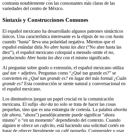
contrasta notablemente con las consonantes más claras de las
variedades del centro de México.
Sintaxis y Construcciones Comunes
El español mexicano ha desarrollado algunos patrones sintácticos
únicos. Una característica interesante es la elipsis de
no
con
hasta
cuando “hasta” lleva una polaridad negativa. Mientras que el
español estándar diría
No abre hasta las diez
(“No abre hasta las
diez”), el español mexicano coloquial a menudo omite el
no
,
produciendo
Abre hasta las diez
con el mismo significado.
Al preguntar sobre grado o extensión, el español mexicano utiliza
qué tan
+ adjetivo. Preguntas como “¿Qué tan grande es?” se
convierten en
¿Qué tan grande es?
en lugar del más formal
¿Cuán
grande es?
Esta construcción se siente natural y conversacional en
el español mexicano.
Los diminutivos juegan un papel crucial en la comunicación
mexicana. El sufijo
-ito/-ita
no solo se trata de hacer las cosas
pequeñas, sino que es una estrategia de cortesía. La palabra
ahorita
(de
ahora
, “ahora”) paradójicamente puede significar “ahora
mismo” o “en un momento” dependiendo del contexto. Cuando
alguien te ofrece
un cafecito
, está haciendo una solicitud cortés en
lugar de ofrecer literalmente un café pequeño. Comprender y usar