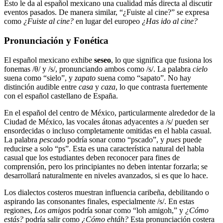
Esto le da al español mexicano una cualidad más directa al discutir
eventos pasados. De manera similar, “¿Fuiste al cine?” se expresa
como
¿Fuiste al cine?
en lugar del europeo
¿Has ido al cine?
Pronunciación y Fonética
El español mexicano exhibe
seseo
, lo que significa que fusiona los
fonemas /θ/ y /s/, pronunciando ambos como /s/. La palabra
cielo
suena como “sielo”, y
zapato
suena como “sapato”. No hay
distinción audible entre
casa
y
caza
, lo que contrasta fuertemente
con el español castellano de España.
En el español del centro de México, particularmente alrededor de la
Ciudad de México, las vocales átonas adyacentes a /s/ pueden ser
ensordecidas o incluso completamente omitidas en el habla casual.
La palabra
pescado
podría sonar como “pscado”, y
pues
puede
reducirse a solo “ps”. Esta es una característica natural del habla
casual que los estudiantes deben reconocer para fines de
comprensión, pero los principiantes no deben intentar forzarla; se
desarrollará naturalmente en niveles avanzados, si es que lo hace.
Los dialectos costeros muestran influencia caribeña, debilitando o
aspirando las consonantes finales, especialmente /s/. En estas
regiones,
Los amigos
podría sonar como “loh amigoh,” y
¿Cómo
estás?
podría salir como
¿Cómo ehtáh?
Esta pronunciación costera