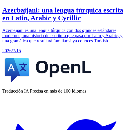
Azerbaijani: una lengua túrquica escrita
en Latin, Arabic y Cyrillic
Azerbaijani es una lengua túrquica con dos grandes estándares
modernos, una historia de escritura que pasa por Latin y Arabic, y
una gramática que resultará familiar si ya conoces Turkish.
2026/7/15
Traducción IA Precisa en más de 100 Idiomas