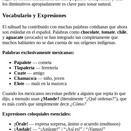
los diminutivos apropiadamente es clave para sonar natural.
Vocabulario y Expresiones
El náhuatl ha contribuido con muchas palabras cotidianas que ahora
son estándar en el español. Palabras como
chocolate
,
tomate
,
chile
,
y
aguacate
(avocado) se han integrado tan completamente que
muchos hablantes no se dan cuenta de sus orígenes indígenas.
Palabras exclusivamente mexicanas:
Papalote
— cometa
Tlapalería
— ferretería
Cuate
— amigo
Chamaco/a
— niño, joven
Elote
— maíz en la mazorca
Cuando los mexicanos necesitan pedirle a alguien que repita lo que
dijo, a menudo usan
¿Mande?
(literalmente “¿Qué ordenas?”), que
es más cortés que simplemente decir
¿Cómo?
Expresiones coloquiales esenciales:
¡Órale!
— expresa sorpresa, ánimo o acuerdo (multiusos)
¡Ándale!
— “¡Apúrate!” / “¡Así es!” / “¡Vamos!”