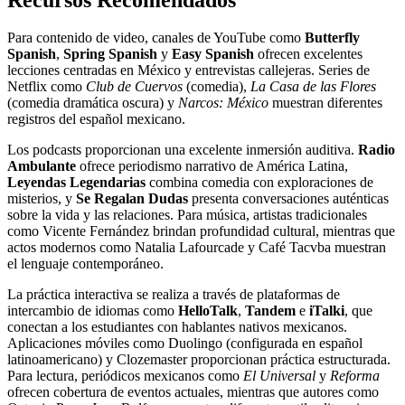
Para contenido de video, canales de YouTube como
Butterfly
Spanish
,
Spring Spanish
y
Easy Spanish
ofrecen excelentes
lecciones centradas en México y entrevistas callejeras. Series de
Netflix como
Club de Cuervos
(comedia),
La Casa de las Flores
(comedia dramática oscura) y
Narcos: México
muestran diferentes
registros del español mexicano.
Los podcasts proporcionan una excelente inmersión auditiva.
Radio
Ambulante
ofrece periodismo narrativo de América Latina,
Leyendas Legendarias
combina comedia con exploraciones de
misterios, y
Se Regalan Dudas
presenta conversaciones auténticas
sobre la vida y las relaciones. Para música, artistas tradicionales
como Vicente Fernández brindan profundidad cultural, mientras que
actos modernos como Natalia Lafourcade y Café Tacvba muestran
el lenguaje contemporáneo.
La práctica interactiva se realiza a través de plataformas de
intercambio de idiomas como
HelloTalk
,
Tandem
e
iTalki
, que
conectan a los estudiantes con hablantes nativos mexicanos.
Aplicaciones móviles como Duolingo (configurada en español
latinoamericano) y Clozemaster proporcionan práctica estructurada.
Para lectura, periódicos mexicanos como
El Universal
y
Reforma
ofrecen cobertura de eventos actuales, mientras que autores como