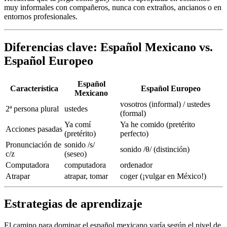
muy informales con compañeros, nunca con extraños, ancianos o en
entornos profesionales.
Diferencias clave: Español Mexicano vs.
Español Europeo
Español
Característica
Español Europeo
Mexicano
vosotros (informal) / ustedes
2ª persona plural
ustedes
(formal)
Ya comí
Ya he comido (pretérito
Acciones pasadas
(pretérito)
perfecto)
Pronunciación de
sonido /s/
sonido /θ/ (distinción)
c/z
(seseo)
Computadora
computadora
ordenador
Atrapar
atrapar, tomar
coger (¡vulgar en México!)
Estrategias de aprendizaje
El camino para dominar el español mexicano varía según el nivel de