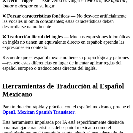
❌
Decir “coger”
— Este verbo es vulgar en México; use
agarrar
,
tomar
o
atrapar
en su lugar
❌
Forzar características fonéticas
— No desvoce artificialmente
las vocales ni omita consonantes; estas características deben
desarrollarse naturalmente
❌
Traducción literal del inglés
— Muchas expresiones idiomáticas
en inglés no tienen un equivalente directo en español; aprenda las
expresiones en contexto
Recuerde que el español mexicano tiene su propia lógica y patrones
—respete estas diferencias en lugar de intentar aplicar reglas del
español europeo o traducciones directas del inglés.
Herramientas de Traducción al Español
Mexicano
Para traducción rápida y práctica con el español mexicano, pruebe el
OpenL Mexican Spanish Translator
.
Esta herramienta impulsada por IA está específicamente diseñada
para manejar características del español mexicano como el
vocabulario regional (
papalote
,
cuate
,
elote
), el uso adecuado de