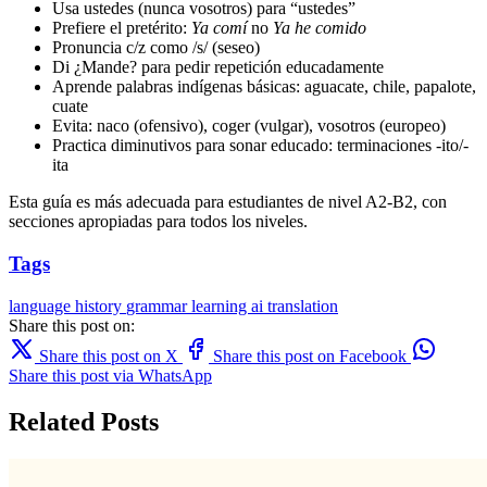
Usa ustedes (nunca vosotros) para “ustedes”
Prefiere el pretérito:
Ya comí
no
Ya he comido
Pronuncia c/z como /s/ (seseo)
Di ¿Mande? para pedir repetición educadamente
Aprende palabras indígenas básicas: aguacate, chile, papalote,
cuate
Evita: naco (ofensivo), coger (vulgar), vosotros (europeo)
Practica diminutivos para sonar educado: terminaciones -ito/-
ita
Esta guía es más adecuada para estudiantes de nivel A2-B2, con
secciones apropiadas para todos los niveles.
Tags
language
history
grammar
learning
ai translation
Share this post on:
Share this post on X
Share this post on Facebook
Share this post via WhatsApp
Related Posts