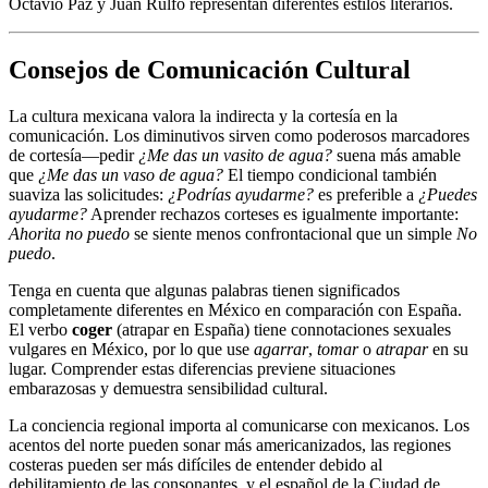
Octavio Paz y Juan Rulfo representan diferentes estilos literarios.
Consejos de Comunicación Cultural
La cultura mexicana valora la indirecta y la cortesía en la
comunicación. Los diminutivos sirven como poderosos marcadores
de cortesía—pedir
¿Me das un vasito de agua?
suena más amable
que
¿Me das un vaso de agua?
El tiempo condicional también
suaviza las solicitudes:
¿Podrías ayudarme?
es preferible a
¿Puedes
ayudarme?
Aprender rechazos corteses es igualmente importante:
Ahorita no puedo
se siente menos confrontacional que un simple
No
puedo
.
Tenga en cuenta que algunas palabras tienen significados
completamente diferentes en México en comparación con España.
El verbo
coger
(atrapar en España) tiene connotaciones sexuales
vulgares en México, por lo que use
agarrar
,
tomar
o
atrapar
en su
lugar. Comprender estas diferencias previene situaciones
embarazosas y demuestra sensibilidad cultural.
La conciencia regional importa al comunicarse con mexicanos. Los
acentos del norte pueden sonar más americanizados, las regiones
costeras pueden ser más difíciles de entender debido al
debilitamiento de las consonantes, y el español de la Ciudad de