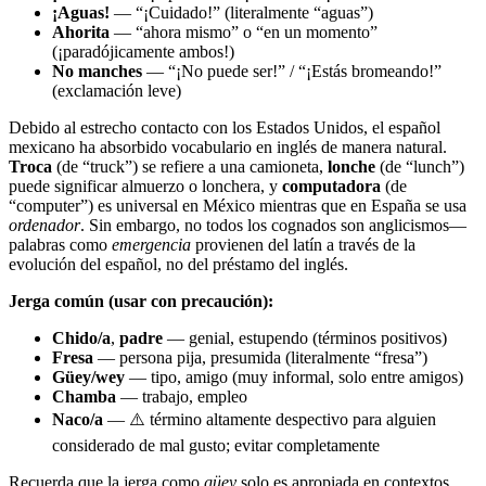
¡Aguas!
— “¡Cuidado!” (literalmente “aguas”)
Ahorita
— “ahora mismo” o “en un momento”
(¡paradójicamente ambos!)
No manches
— “¡No puede ser!” / “¡Estás bromeando!”
(exclamación leve)
Debido al estrecho contacto con los Estados Unidos, el español
mexicano ha absorbido vocabulario en inglés de manera natural.
Troca
(de “truck”) se refiere a una camioneta,
lonche
(de “lunch”)
puede significar almuerzo o lonchera, y
computadora
(de
“computer”) es universal en México mientras que en España se usa
ordenador
. Sin embargo, no todos los cognados son anglicismos—
palabras como
emergencia
provienen del latín a través de la
evolución del español, no del préstamo del inglés.
Jerga común (usar con precaución):
Chido/a
,
padre
— genial, estupendo (términos positivos)
Fresa
— persona pija, presumida (literalmente “fresa”)
Güey/wey
— tipo, amigo (muy informal, solo entre amigos)
Chamba
— trabajo, empleo
Naco/a
— ⚠️ término altamente despectivo para alguien
considerado de mal gusto; evitar completamente
Recuerda que la jerga como
güey
solo es apropiada en contextos