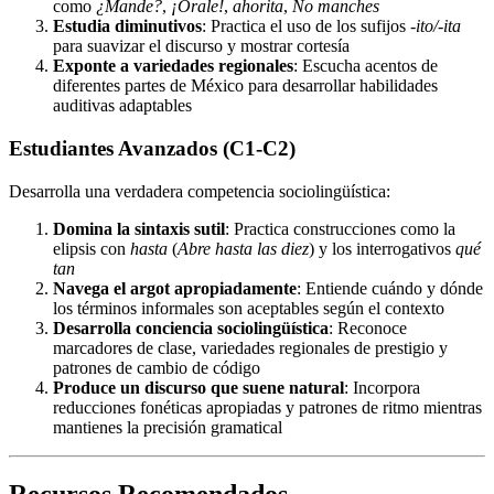
como
¿Mande?
,
¡Órale!
,
ahorita
,
No manches
Estudia diminutivos
: Practica el uso de los sufijos
-ito/-ita
para suavizar el discurso y mostrar cortesía
Exponte a variedades regionales
: Escucha acentos de
diferentes partes de México para desarrollar habilidades
auditivas adaptables
Estudiantes Avanzados (C1-C2)
Desarrolla una verdadera competencia sociolingüística:
Domina la sintaxis sutil
: Practica construcciones como la
elipsis con
hasta
(
Abre hasta las diez
) y los interrogativos
qué
tan
Navega el argot apropiadamente
: Entiende cuándo y dónde
los términos informales son aceptables según el contexto
Desarrolla conciencia sociolingüística
: Reconoce
marcadores de clase, variedades regionales de prestigio y
patrones de cambio de código
Produce un discurso que suene natural
: Incorpora
reducciones fonéticas apropiadas y patrones de ritmo mientras
mantienes la precisión gramatical
Recursos Recomendados