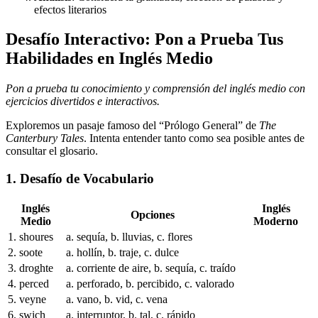
efectos literarios
Desafío Interactivo: Pon a Prueba Tus
Habilidades en Inglés Medio
Pon a prueba tu conocimiento y comprensión del inglés medio con
ejercicios divertidos e interactivos.
Exploremos un pasaje famoso del “Prólogo General” de
The
Canterbury Tales
. Intenta entender tanto como sea posible antes de
consultar el glosario.
1. Desafío de Vocabulario
Inglés
Inglés
Opciones
Medio
Moderno
1. shoures
a. sequía, b. lluvias, c. flores
2. soote
a. hollín, b. traje, c. dulce
3. droghte
a. corriente de aire, b. sequía, c. traído
4. perced
a. perforado, b. percibido, c. valorado
5. veyne
a. vano, b. vid, c. vena
6. swich
a. interruptor, b. tal, c. rápido