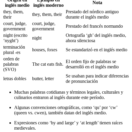
Nota
inglés medio
inglés moderno
they, them,
Prestado del nórdico antiguo
they, them, their
their
durante el inglés medio
court, judge,
court, judge,
Prestado del francés normando
government
government
night (escrito
Ortografía ‘gh’ del inglés medio,
night
‘nyght’)
ahora silenciosa
terminación
houses, foxes
Se estandarizó en el inglés medio
plural -es
orden de
El orden fijo de palabras se
palabras
The cat eats fish.
desarrolló en el inglés medio
(SVO)
Se usaban para indicar diferencias
letras dobles
butter, letter
de pronunciación
Muchas palabras cotidianas y términos legales, culturales y
culinarios entraron al inglés durante este período.
Algunas convenciones ortográficas, como ‘qu’ por ‘cw’
(queen vs. cwen), también datan del inglés medio.
Expresiones como ‘by and large’ y ‘at length’ tienen raíces
medievales.