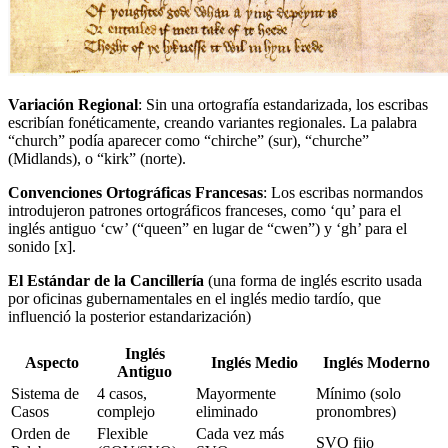
Variación Regional
: Sin una ortografía estandarizada, los escribas
escribían fonéticamente, creando variantes regionales. La palabra
“church” podía aparecer como “chirche” (sur), “churche”
(Midlands), o “kirk” (norte).
Convenciones Ortográficas Francesas
: Los escribas normandos
introdujeron patrones ortográficos franceses, como ‘qu’ para el
inglés antiguo ‘cw’ (“queen” en lugar de “cwen”) y ‘gh’ para el
sonido [x].
El Estándar de la Cancillería
(una forma de inglés escrito usada
por oficinas gubernamentales en el inglés medio tardío, que
influenció la posterior estandarización)
Inglés
Aspecto
Inglés Medio
Inglés Moderno
Antiguo
Sistema de
4 casos,
Mayormente
Mínimo (solo
Casos
complejo
eliminado
pronombres)
Orden de
Flexible
Cada vez más
SVO fijo