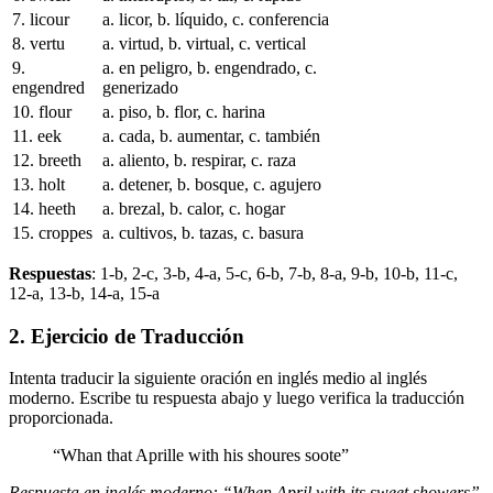
7. licour
a. licor, b. líquido, c. conferencia
8. vertu
a. virtud, b. virtual, c. vertical
9.
a. en peligro, b. engendrado, c.
engendred
generizado
10. flour
a. piso, b. flor, c. harina
11. eek
a. cada, b. aumentar, c. también
12. breeth
a. aliento, b. respirar, c. raza
13. holt
a. detener, b. bosque, c. agujero
14. heeth
a. brezal, b. calor, c. hogar
15. croppes
a. cultivos, b. tazas, c. basura
Respuestas
: 1-b, 2-c, 3-b, 4-a, 5-c, 6-b, 7-b, 8-a, 9-b, 10-b, 11-c,
12-a, 13-b, 14-a, 15-a
2. Ejercicio de Traducción
Intenta traducir la siguiente oración en inglés medio al inglés
moderno. Escribe tu respuesta abajo y luego verifica la traducción
proporcionada.
“Whan that Aprille with his shoures soote”
Respuesta en inglés moderno: “When April with its sweet showers”