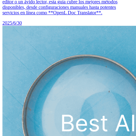
editor o un ávido lector, esta guía cubre los mejores métodos
disponibles, desde configuraciones manuales hasta potentes
servicios en línea como **OpenL Doc Translator**.
2025/6/30