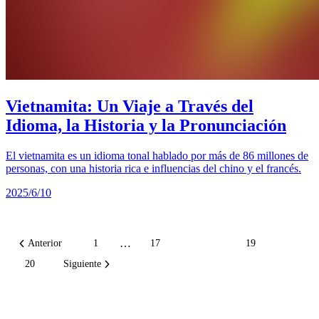
Vietnamita: Un Viaje a Través del
Idioma, la Historia y la Pronunciación
El vietnamita es un idioma tonal hablado por más de 86 millones de
personas, con una historia rica e influencias del chino y el francés.
2025/6/10
…
Anterior
1
17
18
19
20
Siguiente