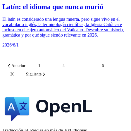
Latín: el idioma que nunca murió
El latín es considerado una lengua muerta, pero sigue vivo en el
vocabulario inglés, la terminología científica, la Iglesia Católica e
incluso en el cajero automático del Vaticano. Descubre su historia,
gramática y por qué sigue siendo relevante en 2026.
2026/6/1
…
…
Anterior
1
4
5
6
20
Siguiente
Traducción IA Precisa en más de 100 Idiomas