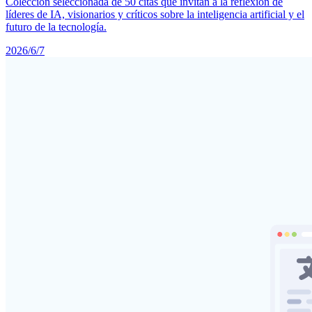
Colección seleccionada de 50 citas que invitan a la reflexión de
líderes de IA, visionarios y críticos sobre la inteligencia artificial y el
futuro de la tecnología.
2026/6/7