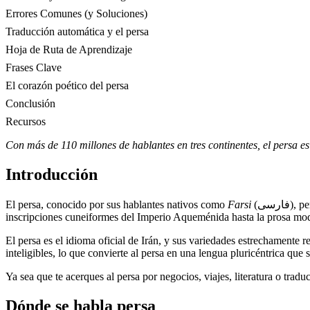
Errores Comunes (y Soluciones)
Traducción automática y el persa
Hoja de Ruta de Aprendizaje
Frases Clave
El corazón poético del persa
Conclusión
Recursos
Con más de 110 millones de hablantes en tres continentes, el persa 
Introducción
El persa, conocido por sus hablantes nativos como
Farsi
(فارسی), pertenece a la rama iraní de la familia de lenguas indoeuropeas. Tiene una historia escrita documentada que abarca más de 2,500 años, desde las
inscripciones cuneiformes del Imperio Aqueménida hasta la prosa mode
El persa es el idioma oficial de Irán, y sus variedades estrechamente
inteligibles, lo que convierte al persa en una lengua pluricéntrica que
Ya sea que te acerques al persa por negocios, viajes, literatura o tra
Dónde se habla persa