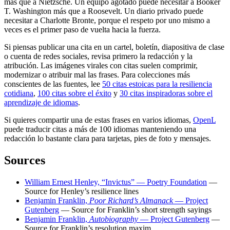
más que a Nietzsche. Un equipo agotado puede necesitar a Booker
T. Washington más que a Roosevelt. Un diario privado puede
necesitar a Charlotte Bronte, porque el respeto por uno mismo a
veces es el primer paso de vuelta hacia la fuerza.
Si piensas publicar una cita en un cartel, boletín, diapositiva de clase
o cuenta de redes sociales, revisa primero la redacción y la
atribución. Las imágenes virales con citas suelen comprimir,
modernizar o atribuir mal las frases. Para colecciones más
conscientes de las fuentes, lee
50 citas estoicas para la resiliencia
cotidiana
,
100 citas sobre el éxito
y
30 citas inspiradoras sobre el
aprendizaje de idiomas
.
Si quieres compartir una de estas frases en varios idiomas,
OpenL
puede traducir citas a más de 100 idiomas manteniendo una
redacción lo bastante clara para tarjetas, pies de foto y mensajes.
Sources
William Ernest Henley, “Invictus” — Poetry Foundation
—
Source for Henley’s resilience lines
Benjamin Franklin,
Poor Richard’s Almanack
— Project
Gutenberg
— Source for Franklin’s short strength sayings
Benjamin Franklin,
Autobiography
— Project Gutenberg
—
Source for Franklin’s resolution maxim