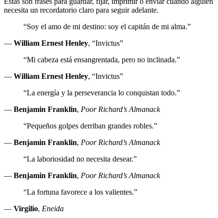
Estas son frases para guardar, fijar, imprimir o enviar cuando alguien
necesita un recordatorio claro para seguir adelante.
“Soy el amo de mi destino: soy el capitán de mi alma.”
—
William Ernest Henley
, “Invictus”
“Mi cabeza está ensangrentada, pero no inclinada.”
—
William Ernest Henley
, “Invictus”
“La energía y la perseverancia lo conquistan todo.”
—
Benjamin Franklin
,
Poor Richard’s Almanack
“Pequeños golpes derriban grandes robles.”
—
Benjamin Franklin
,
Poor Richard’s Almanack
“La laboriosidad no necesita desear.”
—
Benjamin Franklin
,
Poor Richard’s Almanack
“La fortuna favorece a los valientes.”
—
Virgilio
,
Eneida