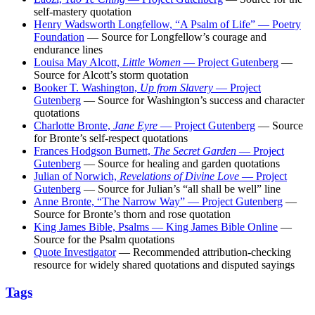
self-mastery quotation
Henry Wadsworth Longfellow, “A Psalm of Life” — Poetry
Foundation
— Source for Longfellow’s courage and
endurance lines
Louisa May Alcott,
Little Women
— Project Gutenberg
—
Source for Alcott’s storm quotation
Booker T. Washington,
Up from Slavery
— Project
Gutenberg
— Source for Washington’s success and character
quotations
Charlotte Bronte,
Jane Eyre
— Project Gutenberg
— Source
for Bronte’s self-respect quotations
Frances Hodgson Burnett,
The Secret Garden
— Project
Gutenberg
— Source for healing and garden quotations
Julian of Norwich,
Revelations of Divine Love
— Project
Gutenberg
— Source for Julian’s “all shall be well” line
Anne Bronte, “The Narrow Way” — Project Gutenberg
—
Source for Bronte’s thorn and rose quotation
King James Bible, Psalms — King James Bible Online
—
Source for the Psalm quotations
Quote Investigator
— Recommended attribution-checking
resource for widely shared quotations and disputed sayings
Tags