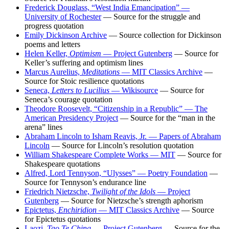
Frederick Douglass, “West India Emancipation” —
University of Rochester
— Source for the struggle and
progress quotation
Emily Dickinson Archive
— Source collection for Dickinson
poems and letters
Helen Keller,
Optimism
— Project Gutenberg
— Source for
Keller’s suffering and optimism lines
Marcus Aurelius,
Meditations
— MIT Classics Archive
—
Source for Stoic resilience quotations
Seneca,
Letters to Lucilius
— Wikisource
— Source for
Seneca’s courage quotation
Theodore Roosevelt, “Citizenship in a Republic” — The
American Presidency Project
— Source for the “man in the
arena” lines
Abraham Lincoln to Isham Reavis, Jr. — Papers of Abraham
Lincoln
— Source for Lincoln’s resolution quotation
William Shakespeare Complete Works — MIT
— Source for
Shakespeare quotations
Alfred, Lord Tennyson, “Ulysses” — Poetry Foundation
—
Source for Tennyson’s endurance line
Friedrich Nietzsche,
Twilight of the Idols
— Project
Gutenberg
— Source for Nietzsche’s strength aphorism
Epictetus,
Enchiridion
— MIT Classics Archive
— Source
for Epictetus quotations
Laozi,
Tao Te Ching
— Project Gutenberg
— Source for the