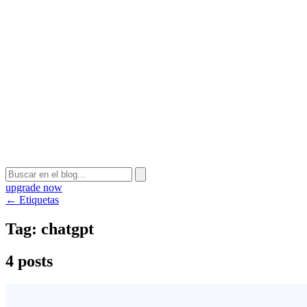
upgrade now
← Etiquetas
Tag:
chatgpt
4 posts