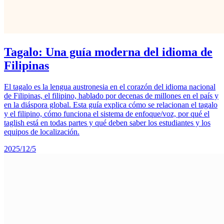
Tagalo: Una guía moderna del idioma de
Filipinas
El tagalo es la lengua austronesia en el corazón del idioma nacional
de Filipinas, el filipino, hablado por decenas de millones en el país y
en la diáspora global. Esta guía explica cómo se relacionan el tagalo
y el filipino, cómo funciona el sistema de enfoque/voz, por qué el
taglish está en todas partes y qué deben saber los estudiantes y los
equipos de localización.
2025/12/5