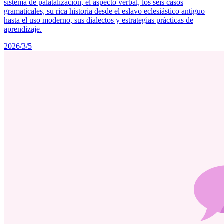
sistema de palatalización, el aspecto verbal, los seis casos
gramaticales, su rica historia desde el eslavo eclesiástico antiguo
hasta el uso moderno, sus dialectos y estrategias prácticas de
aprendizaje.
2026/3/5