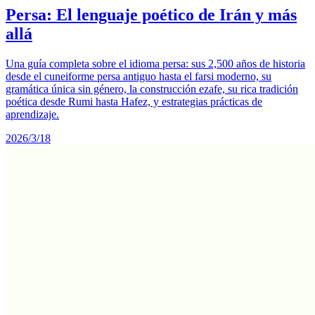
Persa: El lenguaje poético de Irán y más
allá
Una guía completa sobre el idioma persa: sus 2,500 años de historia
desde el cuneiforme persa antiguo hasta el farsi moderno, su
gramática única sin género, la construcción ezafe, su rica tradición
poética desde Rumi hasta Hafez, y estrategias prácticas de
aprendizaje.
2026/3/18