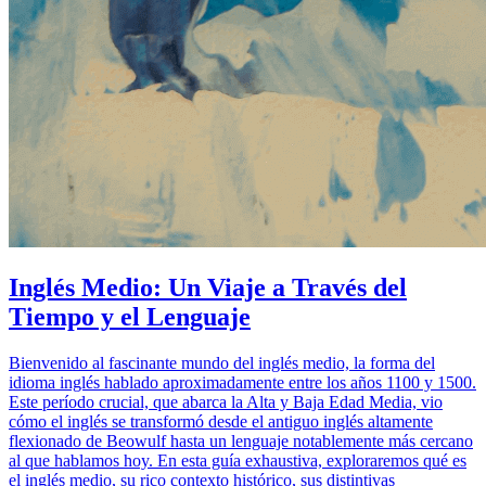
Inglés Medio: Un Viaje a Través del
Tiempo y el Lenguaje
Bienvenido al fascinante mundo del inglés medio, la forma del
idioma inglés hablado aproximadamente entre los años 1100 y 1500.
Este período crucial, que abarca la Alta y Baja Edad Media, vio
cómo el inglés se transformó desde el antiguo inglés altamente
flexionado de Beowulf hasta un lenguaje notablemente más cercano
al que hablamos hoy. En esta guía exhaustiva, exploraremos qué es
el inglés medio, su rico contexto histórico, sus distintivas