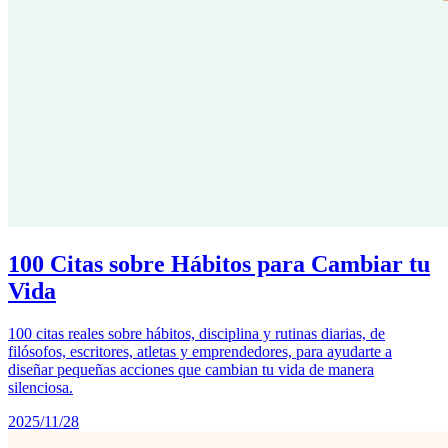
100 Citas sobre Hábitos para Cambiar tu
Vida
100 citas reales sobre hábitos, disciplina y rutinas diarias, de
filósofos, escritores, atletas y emprendedores, para ayudarte a
diseñar pequeñas acciones que cambian tu vida de manera
silenciosa.
2025/11/28