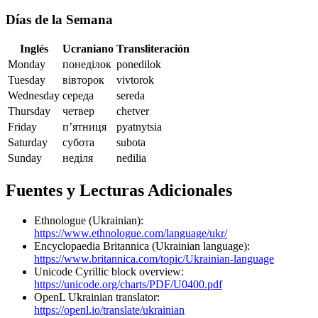
Días de la Semana
Inglés
Ucraniano
Transliteración
Monday
понеділок
ponedilok
Tuesday
вівторок
vivtorok
Wednesday
середа
sereda
Thursday
четвер
chetver
Friday
п’ятниця
pyatnytsia
Saturday
субота
subota
Sunday
неділя
nedilia
Fuentes y Lecturas Adicionales
Ethnologue (Ukrainian):
https://www.ethnologue.com/language/ukr/
Encyclopaedia Britannica (Ukrainian language):
https://www.britannica.com/topic/Ukrainian-language
Unicode Cyrillic block overview:
https://unicode.org/charts/PDF/U0400.pdf
OpenL Ukrainian translator:
https://openl.io/translate/ukrainian