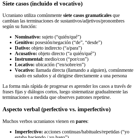
Siete casos (incluido el vocativo)
Ucraniano utiliza comúnmente
siete casos gramaticales
que
cambian las terminaciones de sustantivos/adjetivos/pronombres
según su función:
Nominativo:
sujeto (“quién/qué”)
Genitivo:
posesión/negación (“de”, “desde”)
Dativo:
objeto indirecto (“a/para”)
Acusativo:
objeto directo (“a quién/qué”)
Instrumental:
medio/con (“por/con”)
Locativo:
ubicación (“en/sobre/en”)
Vocativo:
llamada directa (llamando a alguien), comúnmente
usado en saludos y al dirigirse directamente a una persona
La forma más rápida de progresar es aprender los casos a través de
frases fijas y diálogos cortos, luego sistematizar gradualmente las
terminaciones a medida que observes patrones repetirse.
Aspecto verbal (perfectivo vs. imperfectivo)
Muchos verbos ucranianos vienen en
pares
:
Imperfectivo:
acciones continuas/habituales/repetidas (“yo
estaba haciendo / yo hago”)