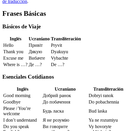
de traducción
.
Frases Básicas
Básicos de Viaje
Inglés
Ucraniano
Transliteración
Hello
Привіт
Pryvit
Thank you
Дякую
Dyakuyu
Excuse me
Вибачте
Vybachte
Where is …?
Де …?
De …?
Esenciales Cotidianos
Inglés
Ucraniano
Transliteración
Good morning
Добрий ранок
Dobryi ranok
Goodbye
До побачення
Do pobachennia
Please / You’re
Будь ласка
Bud laska
welcome
I don’t understand
Я не розумію
Ya ne rozumiyu
Do you speak
Ви говорите
Vy hovoryte