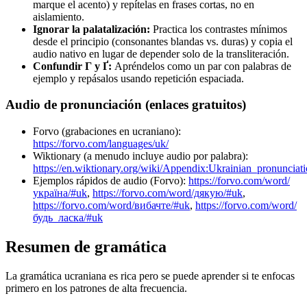
marque el acento) y repítelas en frases cortas, no en
aislamiento.
Ignorar la palatalización:
Practica los contrastes mínimos
desde el principio (consonantes blandas vs. duras) y copia el
audio nativo en lugar de depender solo de la transliteración.
Confundir Г y Ґ:
Apréndelos como un par con palabras de
ejemplo y repásalos usando repetición espaciada.
Audio de pronunciación (enlaces gratuitos)
Forvo (grabaciones en ucraniano):
https://forvo.com/languages/uk/
Wiktionary (a menudo incluye audio por palabra):
https://en.wiktionary.org/wiki/Appendix:Ukrainian_pronunciat
Ejemplos rápidos de audio (Forvo):
https://forvo.com/word/
україна/#uk
,
https://forvo.com/word/дякую/#uk
,
https://forvo.com/word/вибачте/#uk
,
https://forvo.com/word/
будь_ласка/#uk
Resumen de gramática
La gramática ucraniana es rica pero se puede aprender si te enfocas
primero en los patrones de alta frecuencia.