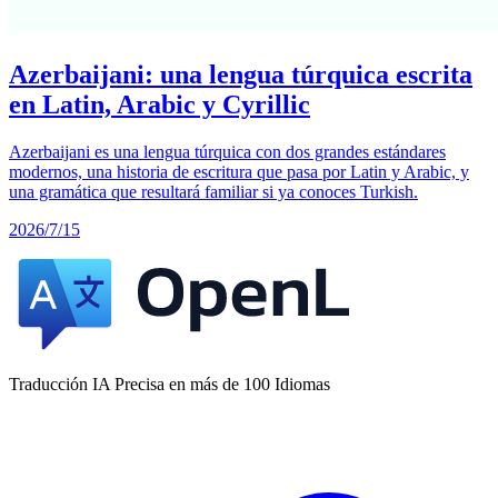
Azerbaijani: una lengua túrquica escrita
en Latin, Arabic y Cyrillic
Azerbaijani es una lengua túrquica con dos grandes estándares
modernos, una historia de escritura que pasa por Latin y Arabic, y
una gramática que resultará familiar si ya conoces Turkish.
2026/7/15
Traducción IA Precisa en más de 100 Idiomas