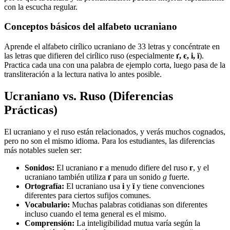
con la escucha regular.
Conceptos básicos del alfabeto ucraniano
Aprende el alfabeto cirílico ucraniano de 33 letras y concéntrate en
las letras que difieren del cirílico ruso (especialmente
ґ, є, і, ї
).
Practica cada una con una palabra de ejemplo corta, luego pasa de la
transliteración a la lectura nativa lo antes posible.
Ucraniano vs. Ruso (Diferencias
Prácticas)
El ucraniano y el ruso están relacionados, y verás muchos cognados,
pero no son el mismo idioma. Para los estudiantes, las diferencias
más notables suelen ser:
Sonidos:
El ucraniano
г
a menudo difiere del ruso
г
, y el
ucraniano también utiliza
ґ
para un sonido
g
fuerte.
Ortografía:
El ucraniano usa
і
y
ї
y tiene convenciones
diferentes para ciertos sufijos comunes.
Vocabulario:
Muchas palabras cotidianas son diferentes
incluso cuando el tema general es el mismo.
Comprensión:
La inteligibilidad mutua varía según la