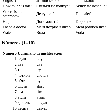
English?
англійською?
anhliiskoiu?
How much is this?
Скільки це коштує?
Skilky tse koshtuie?
Where is the
Де туалет?
De tualet?
bathroom?
Help!
Допоможіть!
Dopomozhit!
I need a doctor
Мені потрібен лікар
Meni potriben likar
Water
Вода
Voda
Números (1–10)
Número
Ucraniano
Transliteración
1
один
odyn
2
два
dva
3
три
try
4
чотири
chotyry
5
п’ять
pyat
6
шість
shist
7
сім
sim
8
вісім
visim
9
дев’ять
devyat
10
десять
desyat