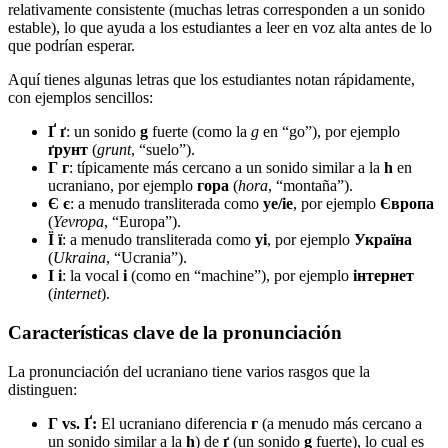
relativamente consistente (muchas letras corresponden a un sonido
estable), lo que ayuda a los estudiantes a leer en voz alta antes de lo
que podrían esperar.
Aquí tienes algunas letras que los estudiantes notan rápidamente,
con ejemplos sencillos:
Ґ ґ
: un sonido
g
fuerte (como la
g
en “go”), por ejemplo
ґрунт
(
grunt
, “suelo”).
Г г
: típicamente más cercano a un sonido similar a la
h
en
ucraniano, por ejemplo
гора
(
hora
, “montaña”).
Є є
: a menudo transliterada como
ye/ie
, por ejemplo
Європа
(
Yevropa
, “Europa”).
Ї ї
: a menudo transliterada como
yi
, por ejemplo
Україна
(
Ukraina
, “Ucrania”).
І і
: la vocal
i
(como en “machine”), por ejemplo
інтернет
(
internet
).
Características clave de la pronunciación
La pronunciación del ucraniano tiene varios rasgos que la
distinguen:
Г vs. Ґ:
El ucraniano diferencia
г
(a menudo más cercano a
un sonido similar a la
h
) de
ґ
(un sonido
g
fuerte), lo cual es