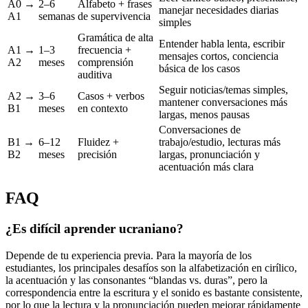
A0 →
2–6
Alfabeto + frases
manejar necesidades diarias
A1
semanas
de supervivencia
simples
Gramática de alta
Entender habla lenta, escribir
A1 →
1–3
frecuencia +
mensajes cortos, conciencia
A2
meses
comprensión
básica de los casos
auditiva
Seguir noticias/temas simples,
A2 →
3–6
Casos + verbos
mantener conversaciones más
B1
meses
en contexto
largas, menos pausas
Conversaciones de
B1 →
6–12
Fluidez +
trabajo/estudio, lecturas más
B2
meses
precisión
largas, pronunciación y
acentuación más clara
FAQ
¿Es difícil aprender ucraniano?
Depende de tu experiencia previa. Para la mayoría de los
estudiantes, los principales desafíos son la alfabetización en cirílico,
la acentuación y las consonantes “blandas vs. duras”, pero la
correspondencia entre la escritura y el sonido es bastante consistente,
por lo que la lectura y la pronunciación pueden mejorar rápidamente