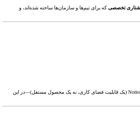
نوشتاری تخصصی
که برای تیم‌ها و سازمان‌ها ساخته شده‌اند، و
ابزارهایی که زمانی برجسته بودند اما اکنون از حوزه نوشتار فاصله گرفته‌اند—مانند Copy.ai (که اکنون یک پلتفرم GTM فروش است) و Notion AI (یک قابلیت فضای کاری، نه یک محصول مستقل)—در این