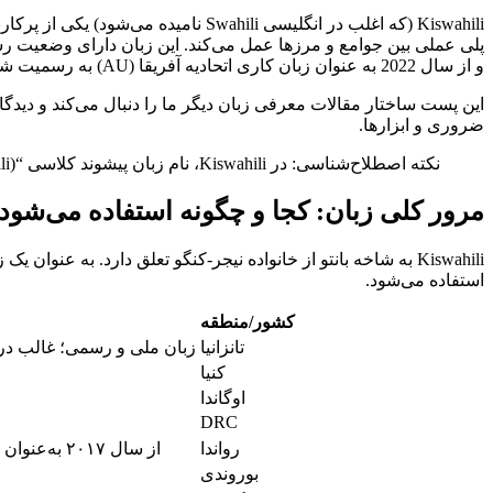
Kiswahili (که اغلب در انگلیسی hili
و از سال 2022 به عنوان زبان کاری اتحادیه آفریقا (AU) به رسمیت شناخته شده است. تعداد گویشوران بومی و دوم این زبان معمولاً بیش از 100 میلیون نفر تخمین زده می‌شود.
این پست ساختار مقالات معرفی زبان دیگر ما را دنبال می‌کند و دیدگا
ضروری و ابزارها.
نکته اصطلاح‌شناسی: در Kiswahili، نام زبان پیشوند کلاسی “ki-” (Kiswahili) را می‌گیرد، در حالی که مردم پیشوند کلاسی “wa-” (Waswahili) را می‌گیرند.
مرور کلی زبان: کجا و چگونه استفاده می‌شود
Kiswahili به شاخه بانتو از خانواده نیجر-کنگو تعلق دارد. به
استفاده می‌شود.
کشور/منطقه
تانزانیا
زبان ملی و رسمی؛ غالب در آموزش و خدمات عم
کنیا
اوگاندا
DRC
رواندا
از سال ۲۰۱۷ به‌عنوان یک زبان رسمی اضافه شده است (در کنار کینیارواندا، انگلیسی، فرانسوی) برای تقویت یکپارچگی منطقه‌ای.
بوروندی