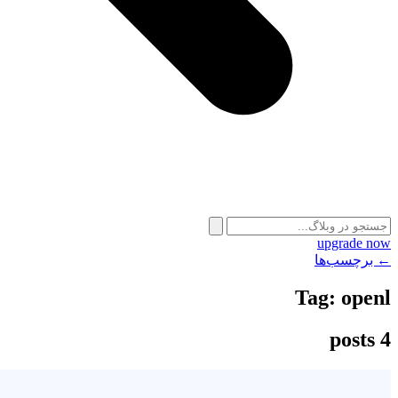
upgrade now
← برچسب‌ها
Tag:
openl
4 posts