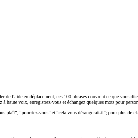
de l’aide en déplacement, ces 100 phrases couvrent ce que vous dites le p
sez à haute voix, enregistrez-vous et échangez quelques mots pour person
s plaît”, “pourriez-vous” et “cela vous dérangerait-il”; pour plus de clar