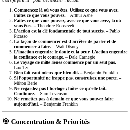
alors je ferai X” pour déclencher l’action.
Commencez là où vous êtes. Utilisez ce que vous avez.
Faites ce que vous pouvez.
– Arthur Ashe
Faites ce que vous pouvez, avec ce que vous avez, là où
vous êtes.
– Theodore Roosevelt
L’action est la clé fondamentale de tout succès.
– Pablo
Picasso
La façon de commencer est d’arrêter de parler et de
commencer à faire.
– Walt Disney
L’inaction engendre le doute et la peur. L’action engendre
la confiance et le courage.
– Dale Carnegie
Le voyage de mille lieues commence par un seul pas.
–
Lao Tzu
Bien fait vaut mieux que bien dit.
– Benjamin Franklin
Si l’opportunité ne frappe pas, construisez une porte.
–
Milton Berle
Ne regardez pas l’horloge ; faites ce qu’elle fait.
Continuez.
– Sam Levenson
Ne remettez pas à demain ce que vous pouvez faire
aujourd’hui.
– Benjamin Franklin
🎯 Concentration & Priorités