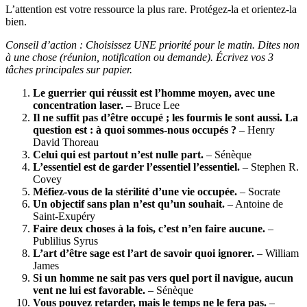
L’attention est votre ressource la plus rare. Protégez-la et orientez-la
bien.
Conseil d’action : Choisissez UNE priorité pour le matin. Dites non
à une chose (réunion, notification ou demande). Écrivez vos 3
tâches principales sur papier.
Le guerrier qui réussit est l’homme moyen, avec une
concentration laser.
– Bruce Lee
Il ne suffit pas d’être occupé ; les fourmis le sont aussi. La
question est : à quoi sommes-nous occupés ?
– Henry
David Thoreau
Celui qui est partout n’est nulle part.
– Sénèque
L’essentiel est de garder l’essentiel l’essentiel.
– Stephen R.
Covey
Méfiez-vous de la stérilité d’une vie occupée.
– Socrate
Un objectif sans plan n’est qu’un souhait.
– Antoine de
Saint‑Exupéry
Faire deux choses à la fois, c’est n’en faire aucune.
–
Publilius Syrus
L’art d’être sage est l’art de savoir quoi ignorer.
– William
James
Si un homme ne sait pas vers quel port il navigue, aucun
vent ne lui est favorable.
– Sénèque
Vous pouvez retarder, mais le temps ne le fera pas.
–