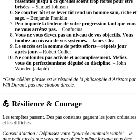
ressenties jusqu’à ce qu’elles soient trop fortes pour être
brisées.
– Samuel Johnson
Se coucher tôt et se lever tôt rend un homme sain, riche et
sage.
– Benjamin Franklin
Peu importe la lenteur de votre progression tant que vous
ne vous arrêtez pas.
– Confucius
Vous ne vous élevez pas au niveau de vos objectifs. Vous
tombez au niveau de vos systèmes.
– James Clear
Le succès est la somme de petits efforts—répétés jour
après jour.
– Robert Collier
Ne confondez pas activité et accomplissement. Méfiez-
vous du perfectionnisme déguisé en discipline.
– John
Wooden (adapté)
*Cette célèbre phrase est le résumé de la philosophie d’Aristote par
Will Durant, pas une citation directe.
💪 Résilience & Courage
Les tempêtes passent. Des pas constants gagnent les jours ordinaires
et les difficiles.
Conseil d’action : Définissez votre “journée minimale viable”—le
plus petit succès que vous pouvez obtenir même lorsque vous êtes