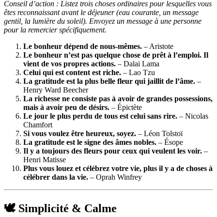
Conseil d’action : Listez trois choses ordinaires pour lesquelles vous
êtes reconnaissant avant le déjeuner (eau courante, un message
gentil, la lumière du soleil). Envoyez un message à une personne
pour la remercier spécifiquement.
Le bonheur dépend de nous-mêmes.
– Aristote
Le bonheur n’est pas quelque chose de prêt à l’emploi. Il
vient de vos propres actions.
– Dalai Lama
Celui qui est content est riche.
– Lao Tzu
La gratitude est la plus belle fleur qui jaillit de l’âme.
–
Henry Ward Beecher
La richesse ne consiste pas à avoir de grandes possessions,
mais à avoir peu de désirs.
– Épictète
Le jour le plus perdu de tous est celui sans rire.
– Nicolas
Chamfort
Si vous voulez être heureux, soyez.
– Léon Tolstoï
La gratitude est le signe des âmes nobles.
– Ésope
Il y a toujours des fleurs pour ceux qui veulent les voir.
–
Henri Matisse
Plus vous louez et célébrez votre vie, plus il y a de choses à
célébrer dans la vie.
– Oprah Winfrey
🕊️ Simplicité & Calme