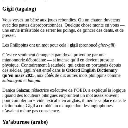
Gigil (tagalog)
Vous voyez un bébé aux joues rebondies. Ou un chaton duveteux
avec des pattes disproportionnées. Quelque chose monte en vous —
une envie irrésistible de serrer les poings, de grincer des dents, et de
presser.
Les Philippins ont un mot pour cela :
gigil
(prononcé
ghee-gill
).
C’est ce sentiment étrange et paradoxal provoqué par une
mignonnerie débordante — si intense qu’il en devient presque
physique. Contrairement à saudade, qui existe en portugais depuis
des siècles, gigil n’est entré dans le
Oxford English Dictionary
qu’en mars 2025
, aux côtés de dix autres mots philippins comme
kababayan
et
lumpia
.
Danica Salazar, rédactrice exécutive de l’OED, a expliqué la logique
: quand des locuteurs bilingues empruntent un mot assez souvent
pour combler un « vide lexical » en anglais, il mérite sa place dans le
dictionnaire. Gigil a comblé un manque dont les anglophones
n’avaient même pas conscience.
Ya’aburnee (arabe)