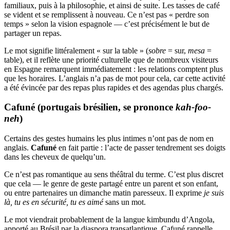
familiaux, puis à la philosophie, et ainsi de suite. Les tasses de café
se vident et se remplissent à nouveau. Ce n’est pas « perdre son
temps » selon la vision espagnole — c’est précisément le but de
partager un repas.
Le mot signifie littéralement « sur la table » (
sobre
= sur,
mesa
=
table), et il reflète une priorité culturelle que de nombreux visiteurs
en Espagne remarquent immédiatement : les relations comptent plus
que les horaires. L’anglais n’a pas de mot pour cela, car cette activité
a été évincée par des repas plus rapides et des agendas plus chargés.
Cafuné (portugais brésilien, se prononce
kah-foo-
neh
)
Certains des gestes humains les plus intimes n’ont pas de nom en
anglais.
Cafuné
en fait partie : l’acte de passer tendrement ses doigts
dans les cheveux de quelqu’un.
Ce n’est pas romantique au sens théâtral du terme. C’est plus discret
que cela — le genre de geste partagé entre un parent et son enfant,
ou entre partenaires un dimanche matin paresseux. Il exprime
je suis
là, tu es en sécurité, tu es aimé
sans un mot.
Le mot viendrait probablement de la langue kimbundu d’Angola,
apporté au Brésil par la diaspora transatlantique. Cafuné rappelle