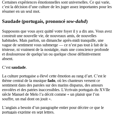
Certaines expériences émotionnelles sont universelles. Ce qui varie,
c’est la décision d’une culture de les juger assez importantes pour les
résumer en un seul mot.
Saudade (portugais, prononcé
sow-dahd
)
Supposons que vous ayez quitté votre foyer il y a dix ans. Vous avez
construit une nouvelle vie, de nouveaux amis, de nouvelles
habitudes. Mais parfois, un dimanche après-midi tranquille, une
vague de sentiment vous submerge — ce n’est pas tout à fait de la
tristesse, ni vraiment de la nostalgie, mais une conscience profonde
et douloureuse de quelqu’un ou quelque chose définitivement
absent.
C’est
saudade
.
La culture portugaise a élevé cette émotion au rang d’art. C’est le
thème central de la musique
fado
, où les chanteurs versent ce
sentiment dans des paroles sur des marins disparus, des amours
envolées et des patries inaccessibles. L’écrivain portugais du XVIIe
siècle Manuel de Melo l’a décrit comme « un plaisir que l’on
souffre, un mal dont on jouit ».
L’anglais a besoin d’un paragraphe entier pour décrire ce que le
portugais exprime en sept lettres.