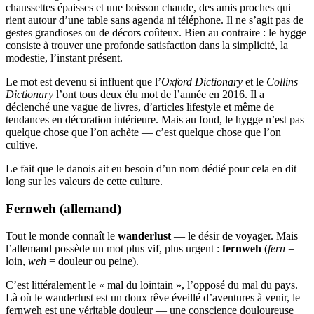
chaussettes épaisses et une boisson chaude, des amis proches qui
rient autour d’une table sans agenda ni téléphone. Il ne s’agit pas de
gestes grandioses ou de décors coûteux. Bien au contraire : le hygge
consiste à trouver une profonde satisfaction dans la simplicité, la
modestie, l’instant présent.
Le mot est devenu si influent que l’
Oxford Dictionary
et le
Collins
Dictionary
l’ont tous deux élu mot de l’année en 2016. Il a
déclenché une vague de livres, d’articles lifestyle et même de
tendances en décoration intérieure. Mais au fond, le hygge n’est pas
quelque chose que l’on achète — c’est quelque chose que l’on
cultive.
Le fait que le danois ait eu besoin d’un nom dédié pour cela en dit
long sur les valeurs de cette culture.
Fernweh (allemand)
Tout le monde connaît le
wanderlust
— le désir de voyager. Mais
l’allemand possède un mot plus vif, plus urgent :
fernweh
(
fern
=
loin,
weh
= douleur ou peine).
C’est littéralement le « mal du lointain », l’opposé du mal du pays.
Là où le wanderlust est un doux rêve éveillé d’aventures à venir, le
fernweh est une véritable douleur — une conscience douloureuse