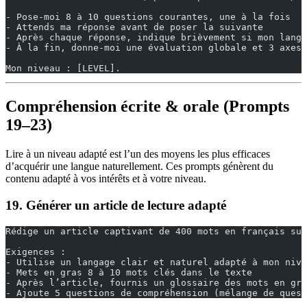
- Pose-moi 8 à 10 questions courantes, une à la fois
- Attends ma réponse avant de poser la suivante
- Après chaque réponse, indique brièvement si mon langa
- À la fin, donne-moi une évaluation globale et 3 axes 
Mon niveau : [LEVEL].
Compréhension écrite & orale (Prompts
19–23)
Lire à un niveau adapté est l’un des moyens les plus efficaces
d’acquérir une langue naturellement. Ces prompts génèrent du
contenu adapté à vos intérêts et à votre niveau.
19. Générer un article de lecture adapté
Rédige un article captivant de 400 mots en français sur
Exigences :
- Utilise un langage clair et naturel adapté à mon nive
- Mets en gras 8 à 10 mots clés dans le texte
- Après l’article, fournis un glossaire des mots en gra
- Ajoute 5 questions de compréhension (mélange de quest