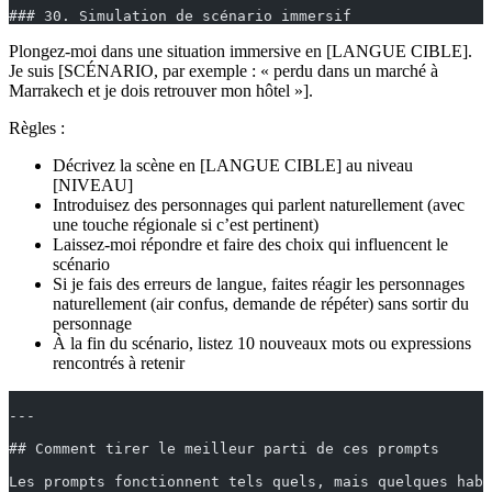
### 30. Simulation de scénario immersif
Plongez-moi dans une situation immersive en [LANGUE CIBLE].
Je suis [SCÉNARIO, par exemple : « perdu dans un marché à
Marrakech et je dois retrouver mon hôtel »].
Règles :
Décrivez la scène en [LANGUE CIBLE] au niveau
[NIVEAU]
Introduisez des personnages qui parlent naturellement (avec
une touche régionale si c’est pertinent)
Laissez-moi répondre et faire des choix qui influencent le
scénario
Si je fais des erreurs de langue, faites réagir les personnages
naturellement (air confus, demande de répéter) sans sortir du
personnage
À la fin du scénario, listez 10 nouveaux mots ou expressions
rencontrés à retenir
---
## Comment tirer le meilleur parti de ces prompts
Les prompts fonctionnent tels quels, mais quelques habi