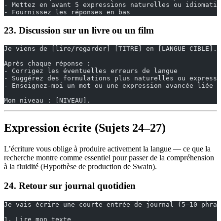
- Mettez en avant 5 expressions naturelles ou idiomati
- Fournissez les réponses en bas
23. Discussion sur un livre ou un film
Je viens de [lire/regarder] [TITRE] en [LANGUE CIBLE]. 
Après chaque réponse :
- Corrigez les éventuelles erreurs de langue
- Suggérez des formulations plus naturelles ou expressi
- Enseignez-moi un mot ou une expression avancée liée a
Mon niveau : [NIVEAU].
Expression écrite (Sujets 24–27)
L’écriture vous oblige à produire activement la langue — ce que la
recherche montre comme essentiel pour passer de la compréhension
à la fluidité (Hypothèse de production de Swain).
24. Retour sur journal quotidien
Je vais écrire une courte entrée de journal (5–10 phras
1. Lire mon texte