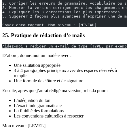
2. Corriger les erreurs de grammaire, vocabulaire ou st
3. Montrer la version corrigée avec les changements en 
4. Expliquer les 3 corrections les plus importantes
5. Suggérer 2 façons plus avancées d’exprimer une de me
Soyez encourageant. Mon niveau : [NIVEAU].
25. Pratique de rédaction d’e-mails
Aidez-moi à rédiger un e-mail de type [TYPE, par exempl
D’abord, donne-moi un modèle avec :
Une salutation appropriée
3 à 4 paragraphes principaux avec des espaces réservés à
remplir
Une formule de clôture et de signature
Ensuite, après que j’aurai rédigé ma version, relis-la pour :
L’adéquation du ton
L’exactitude grammaticale
La fluidité des formulations
Les conventions culturelles à respecter
Mon niveau : [LEVEL].