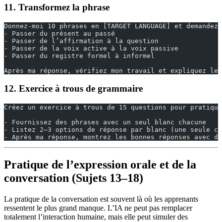
11. Transformez la phrase
Donnez-moi 10 phrases en [TARGET LANGUAGE] et demandez-
- Passer du présent au passé
- Passer de l’affirmation à la question
- Passer de la voix active à la voix passive
- Passer du registre formel à informel
Après ma réponse, vérifiez mon travail et expliquez le
12. Exercice à trous de grammaire
Créez un exercice à trous de 15 questions pour pratique
- Fournissez des phrases avec un seul blanc chacune
- Listez 2–3 options de réponse par blanc (une seule co
- Après ma réponse, montrez les bonnes réponses avec de
Pratique de l’expression orale et de la
conversation (Sujets 13–18)
La pratique de la conversation est souvent là où les apprenants
ressentent le plus grand manque. L’IA ne peut pas remplacer
totalement l’interaction humaine, mais elle peut simuler des