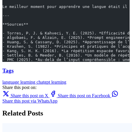
Le meilleur moment pour apprendre une langue était il y
---
**Sources**
- Torres, P. J. & Kahveci, Y. E. (2025). *Efficacité de
- Algobaei, F. & Alzain, E. (2025). *Prompt engineering
- Huang, S. & Cassany, D. (2025). *Apprentissage de l’e
- Krashen, S. (1982). *Principes et pratiques de l’acqu
- Kang, S. H. K. (2016). *La répétition espacée favoris
- Settles, B. & Meeder, B. (2016). *Un modèle de répéti
- PMC (2025). *Au-delà de l’input compréhensible : une 
Tags
language learning
chatgpt
learning
Share this post on:
Share this post on X
Share this post on Facebook
Share this post via WhatsApp
Related Posts