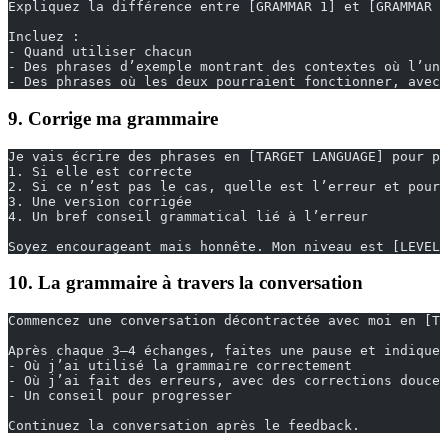
Expliquez la différence entre [GRAMMAR 1] et [GRAMMAR 2
Incluez :
- Quand utiliser chacun
- Des phrases d’exemple montrant des contextes où l’un 
- Des phrases où les deux pourraient fonctionner, avec 
9. Corrige ma grammaire
Je vais écrire des phrases en [TARGET LANGUAGE] pour pr
1. Si elle est correcte
2. Si ce n’est pas le cas, quelle est l’erreur et pourq
3. Une version corrigée
4. Un bref conseil grammatical lié à l’erreur
Soyez encourageant mais honnête. Mon niveau est [LEVEL]
10. La grammaire à travers la conversation
Commencez une conversation décontractée avec moi en [TA
Après chaque 3–4 échanges, faites une pause et indiquez
- Où j’ai utilisé la grammaire correctement
- Où j’ai fait des erreurs, avec des corrections douces
- Un conseil pour progresser
Continuez la conversation après le feedback.