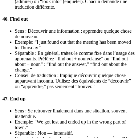
(admirer) ou “look into” (enquêter). Chacun demande une
traduction différente.
46. Find out
Sens : Découvrir une information ; apprendre quelque chose
de nouveau.
Exemple: “I just found out that the meeting has been moved
to Thursday.”
Séparable : En général, traitez-le comme fixe dans l’usage des
apprenants. Préférez “find out + noun/clause” ou “find out
about + noun” : “find out the answer,” “find out about the
change.”
Conseil de traduction : Implique découvrir quelque chose
auparavant inconnu. Utilisez des équivalents de “découvrir”
ou “apprendre,” pas seulement “trouver.”
47. End up
Sens : Se retrouver finalement dans une situation, souvent
inattendue.
Exemple: “We got lost and ended up in the wrong part of
town.”
Séparable : Non — intransitif.