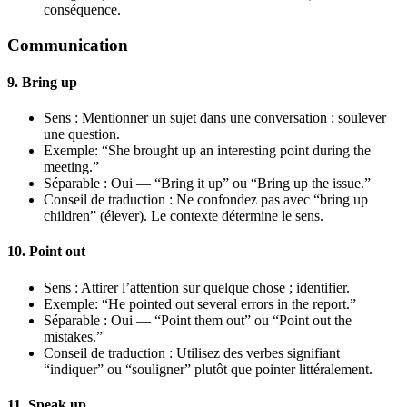
conséquence.
Communication
9. Bring up
Sens : Mentionner un sujet dans une conversation ; soulever
une question.
Exemple: “She brought up an interesting point during the
meeting.”
Séparable : Oui — “Bring it up” ou “Bring up the issue.”
Conseil de traduction : Ne confondez pas avec “bring up
children” (élever). Le contexte détermine le sens.
10. Point out
Sens : Attirer l’attention sur quelque chose ; identifier.
Exemple: “He pointed out several errors in the report.”
Séparable : Oui — “Point them out” ou “Point out the
mistakes.”
Conseil de traduction : Utilisez des verbes signifiant
“indiquer” ou “souligner” plutôt que pointer littéralement.
11. Speak up