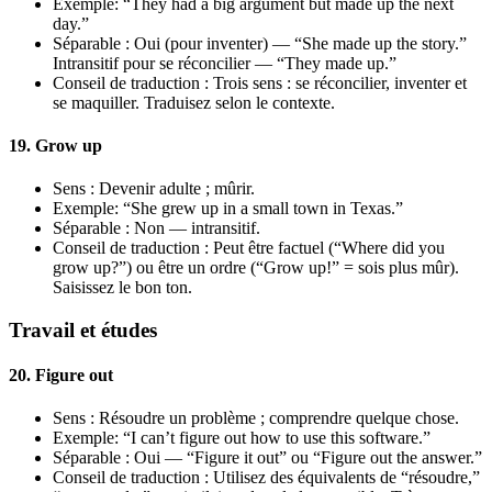
Exemple: “They had a big argument but made up the next
day.”
Séparable : Oui (pour inventer) — “She made up the story.”
Intransitif pour se réconcilier — “They made up.”
Conseil de traduction : Trois sens : se réconcilier, inventer et
se maquiller. Traduisez selon le contexte.
19. Grow up
Sens : Devenir adulte ; mûrir.
Exemple: “She grew up in a small town in Texas.”
Séparable : Non — intransitif.
Conseil de traduction : Peut être factuel (“Where did you
grow up?”) ou être un ordre (“Grow up!” = sois plus mûr).
Saisissez le bon ton.
Travail et études
20. Figure out
Sens : Résoudre un problème ; comprendre quelque chose.
Exemple: “I can’t figure out how to use this software.”
Séparable : Oui — “Figure it out” ou “Figure out the answer.”
Conseil de traduction : Utilisez des équivalents de “résoudre,”