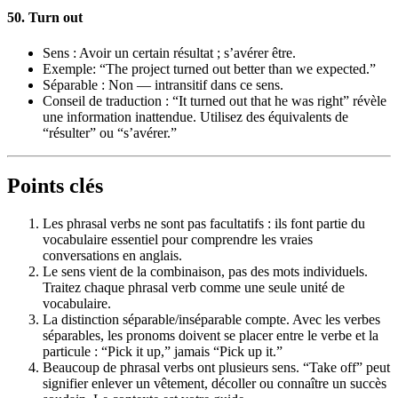
50. Turn out
Sens : Avoir un certain résultat ; s’avérer être.
Exemple: “The project turned out better than we expected.”
Séparable : Non — intransitif dans ce sens.
Conseil de traduction : “It turned out that he was right” révèle
une information inattendue. Utilisez des équivalents de
“résulter” ou “s’avérer.”
Points clés
Les phrasal verbs ne sont pas facultatifs : ils font partie du
vocabulaire essentiel pour comprendre les vraies
conversations en anglais.
Le sens vient de la combinaison, pas des mots individuels.
Traitez chaque phrasal verb comme une seule unité de
vocabulaire.
La distinction séparable/inséparable compte. Avec les verbes
séparables, les pronoms doivent se placer entre le verbe et la
particule : “Pick it up,” jamais “Pick up it.”
Beaucoup de phrasal verbs ont plusieurs sens. “Take off” peut
signifier enlever un vêtement, décoller ou connaître un succès