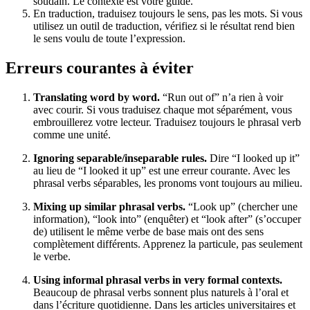
soudain. Le contexte est votre guide.
En traduction, traduisez toujours le sens, pas les mots. Si vous
utilisez un outil de traduction, vérifiez si le résultat rend bien
le sens voulu de toute l’expression.
Erreurs courantes à éviter
Translating word by word.
“Run out of” n’a rien à voir
avec courir. Si vous traduisez chaque mot séparément, vous
embrouillerez votre lecteur. Traduisez toujours le phrasal verb
comme une unité.
Ignoring separable/inseparable rules.
Dire “I looked up it”
au lieu de “I looked it up” est une erreur courante. Avec les
phrasal verbs séparables, les pronoms vont toujours au milieu.
Mixing up similar phrasal verbs.
“Look up” (chercher une
information), “look into” (enquêter) et “look after” (s’occuper
de) utilisent le même verbe de base mais ont des sens
complètement différents. Apprenez la particule, pas seulement
le verbe.
Using informal phrasal verbs in very formal contexts.
Beaucoup de phrasal verbs sonnent plus naturels à l’oral et
dans l’écriture quotidienne. Dans les articles universitaires et