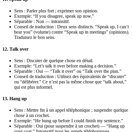
Sens : Parler plus fort ; exprimer son opinion.
Exemple: “If you disagree, speak up now.”
Séparable : Non — intransitif.
Conseil de traduction : Deux sens distincts. “Speak up, I can’t
hear you” (volume) contre “Speak up in meetings” (opinions).
Traduisez le bon sens.
12. Talk over
Sens : Discuter de quelque chose en détail.
Exemple: “Let’s talk it over before making a decision.”
Séparable : Oui — “Talk it over” ou “Talk over the plan.”
Conseil de traduction : Utilisez des équivalents de “discuter”
ou “délibérer.” Ce n’est pas la même chose que “talk about,”
qui est plus informel.
13. Hang up
Sens : Mettre fin à un appel téléphonique ; suspendre quelque
chose à un crochet.
Exemple: “He hung up before I could finish my sentence.”
Séparable : Oui (pour suspendre à un crochet) — “Hang up
your coat.” Intransitif pour les appels téléphoniques.