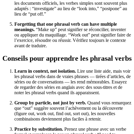
les documents officiels, les verbes simples sont souvent plus
adaptés : “investigate” au lieu de “look into,” “postpone” au
lieu de “put off.”
Forgetting that one phrasal verb can have multiple
meanings.
“Make up” peut signifier se réconcilier, inventer
ou appliquer du maquillage. “Work out” peut signifier faire de
l’exercice, résoudre ou réussir. Vérifiez toujours le contexte
avant de traduire.
Conseils pour apprendre les phrasal verbs
Learn in context, not isolation.
Lire une liste aide, mais voir
les phrasal verbs dans de vraies phrases — tirées d’articles, de
séries ou de conversations — les rend mémorables. Essayez
de regarder des séries en anglais avec des sous-titres et de
noter les phrasal verbs quand ils apparaissent.
Group by particle, not just by verb.
Quand vous remarquez
que “out” suggère souvent l’achèvement ou la découverte
(figure out, work out, find out, sort out), les nouvelles
combinaisons deviennent plus faciles à retenir.
Practice by substitution.
Prenez une phrase avec un verbe