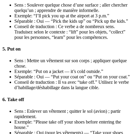
Sens : Soulever quelque chose d’une surface ; aller chercher
quelqu’un ; apprendre de manière informelle.
Exemple: “I’ll pick you up at the airport at 3 p.m.”
Séparable : Oui — “Pick the kids up” ou “Pick up the kids.”
Conseil de traduction : Ce verbe a de nombreux sens.
Traduisez selon le contexte : “lift” pour les objets, “collect”
pour les personnes, “learn” pour les compétences.
5. Put on
Sens : Mettre un vêtement sur son corps ; appliquer quelque
chose.
Exemple: “Put on a jacket — it’s cold outside.”
Séparable : Oui — “Put your coat on” ou “Put on your coat.”
Conseil de traduction : Il va avec “take off.” Utilisez le verbe
d’habillage/déshabillage dans la langue cible.
6. Take off
Sens : Enlever un vêtement ; quitter le sol (avion) ; partir
rapidement.
Exemple: “Please take off your shoes before entering the
house.”
Séparable : Oui (pour les vêtements) — “Take your shoes