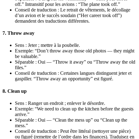
off.” Intransitif pour les avions : “The plane took off.”
Conseil de traduction : Le retrait de vêtements, le décollage
d’un avion et le succès soudain (“Her career took off”)
demandent des traductions différentes.
7. Throw away
Sens : Jeter ; mettre à la poubelle.
Exemple: “Don’t throw away those old photos — they might
be valuable.”
Séparable : Oui — “Throw it away” ou “Throw away the old
files.”
Conseil de traduction : Certaines langues distinguent jeter et
gaspiller. “Throw away an opportunity” est figuré.
8. Clean up
Sens : Ranger un endroit ; enlever le désordre.
Exemple: “We need to clean up the kitchen before the guests
arrive.”
Séparable : Oui — “Clean the mess up” ou “Clean up the
mess.”
Conseil de traduction : Peut être littéral (nettoyer une pièce)
ou figuré (remettre de l’ordre dans les finances). Traduisez en