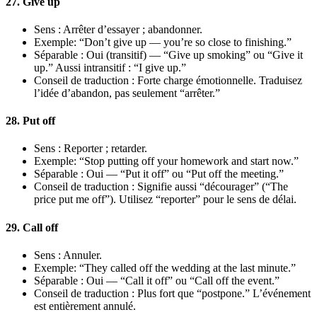
27. Give up
Sens : Arrêter d’essayer ; abandonner.
Exemple: “Don’t give up — you’re so close to finishing.”
Séparable : Oui (transitif) — “Give up smoking” ou “Give it
up.” Aussi intransitif : “I give up.”
Conseil de traduction : Forte charge émotionnelle. Traduisez
l’idée d’abandon, pas seulement “arrêter.”
28. Put off
Sens : Reporter ; retarder.
Exemple: “Stop putting off your homework and start now.”
Séparable : Oui — “Put it off” ou “Put off the meeting.”
Conseil de traduction : Signifie aussi “décourager” (“The
price put me off”). Utilisez “reporter” pour le sens de délai.
29. Call off
Sens : Annuler.
Exemple: “They called off the wedding at the last minute.”
Séparable : Oui — “Call it off” ou “Call off the event.”
Conseil de traduction : Plus fort que “postpone.” L’événement
est entièrement annulé.