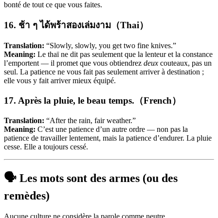
bonté de tout ce que vous faites.
16. ช้า ๆ ได้พร้าสองเล่มงาม（Thai）
Translation:
“Slowly, slowly, you get two fine knives.”
Meaning:
Le thaï ne dit pas seulement que la lenteur et la constance
l’emportent — il promet que vous obtiendrez
deux
couteaux, pas un
seul. La patience ne vous fait pas seulement arriver à destination ;
elle vous y fait arriver mieux équipé.
17. Après la pluie, le beau temps.（French）
Translation:
“After the rain, fair weather.”
Meaning:
C’est une patience d’un autre ordre — non pas la
patience de travailler lentement, mais la patience d’endurer. La pluie
cesse. Elle a toujours cessé.
🗣️ Les mots sont des armes (ou des
remèdes)
Aucune culture ne considère la parole comme neutre.