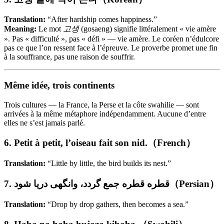
Translation:
“After hardship comes happiness.”
Meaning:
Le mot
고생
(gosaeng) signifie littéralement « vie amère
». Pas « difficulté », pas « défi » — vie amère. Le coréen n’édulcore
pas ce que l’on ressent face à l’épreuve. Le proverbe promet une fin
à la souffrance, pas une raison de souffrir.
Même idée, trois continents
Trois cultures — la France, la Perse et la côte swahilie — sont
arrivées à la même métaphore indépendamment. Aucune d’entre
elles ne s’est jamais parlé.
6. Petit à petit, l’oiseau fait son nid.（French）
Translation:
“Little by little, the bird builds its nest.”
7. قطره قطره جمع گردد، وانگهی دریا شود（Persian）
Translation:
“Drop by drop gathers, then becomes a sea.”