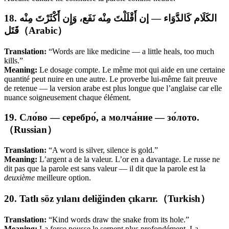
18. الكَلَام كَالدَّوَاء — إن أَقْلَلْتَ مِنْه نَفَع، وَإِن أَكْثَرْتَ مِنْه
قَتَل（Arabic）
Translation:
“Words are like medicine — a little heals, too much
kills.”
Meaning:
Le dosage compte. Le même mot qui aide en une certaine
quantité peut nuire en une autre. Le proverbe lui-même fait preuve
de retenue — la version arabe est plus longue que l’anglaise car elle
nuance soigneusement chaque élément.
19. Сло́во — серебро́, а молча́ние — зо́лото.
（Russian）
Translation:
“A word is silver, silence is gold.”
Meaning:
L’argent a de la valeur. L’or en a davantage. Le russe ne
dit pas que la parole est sans valeur — il dit que la parole est la
deuxième
meilleure option.
20. Tatlı söz yılanı deliğinden çıkarır.（Turkish）
Translation:
“Kind words draw the snake from its hole.”
Meaning:
La force pousse le serpent plus profondément. La