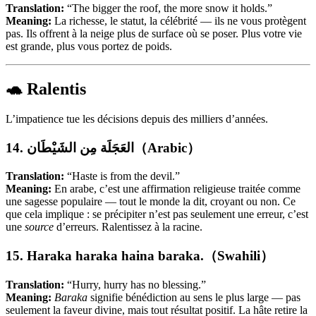
Translation:
“The bigger the roof, the more snow it holds.”
Meaning:
La richesse, le statut, la célébrité — ils ne vous protègent
pas. Ils offrent à la neige plus de surface où se poser. Plus votre vie
est grande, plus vous portez de poids.
🐢 Ralentis
L’impatience tue les décisions depuis des milliers d’années.
14. العَجَلَة مِن الشَيْطَان（Arabic）
Translation:
“Haste is from the devil.”
Meaning:
En arabe, c’est une affirmation religieuse traitée comme
une sagesse populaire — tout le monde la dit, croyant ou non. Ce
que cela implique : se précipiter n’est pas seulement une erreur, c’est
une
source
d’erreurs. Ralentissez à la racine.
15. Haraka haraka haina baraka.（Swahili）
Translation:
“Hurry, hurry has no blessing.”
Meaning:
Baraka
signifie bénédiction au sens le plus large — pas
seulement la faveur divine, mais tout résultat positif. La hâte retire la