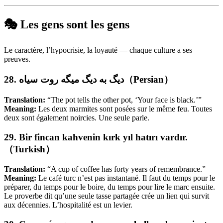
🎭 Les gens sont les gens
Le caractère, l’hypocrisie, la loyauté — chaque culture a ses
preuves.
28. دیگ به دیگ میگه روت سیاه（Persian）
Translation:
“The pot tells the other pot, ‘Your face is black.’”
Meaning:
Les deux marmites sont posées sur le même feu. Toutes
deux sont également noircies. Une seule parle.
29. Bir fincan kahvenin kırk yıl hatırı vardır.
（Turkish）
Translation:
“A cup of coffee has forty years of remembrance.”
Meaning:
Le café turc n’est pas instantané. Il faut du temps pour le
préparer, du temps pour le boire, du temps pour lire le marc ensuite.
Le proverbe dit qu’une seule tasse partagée crée un lien qui survit
aux décennies. L’hospitalité est un levier.