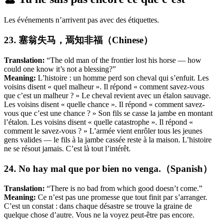
Les événements n’arrivent pas avec des étiquettes.
23. 塞翁失马，焉知非福（Chinese）
Translation:
“The old man of the frontier lost his horse — how
could one know it’s not a blessing?”
Meaning:
L’histoire : un homme perd son cheval qui s’enfuit. Les
voisins disent « quel malheur ». Il répond « comment savez-vous
que c’est un malheur ? » Le cheval revient avec un étalon sauvage.
Les voisins disent « quelle chance ». Il répond « comment savez-
vous que c’est une chance ? » Son fils se casse la jambe en montant
l’étalon. Les voisins disent « quelle catastrophe ». Il répond «
comment le savez-vous ? » L’armée vient enrôler tous les jeunes
gens valides — le fils à la jambe cassée reste à la maison. L’histoire
ne se résout jamais. C’est là tout l’intérêt.
24. No hay mal que por bien no venga.（Spanish）
Translation:
“There is no bad from which good doesn’t come.”
Meaning:
Ce n’est pas une promesse que tout finit par s’arranger.
C’est un constat : dans chaque désastre se trouve la graine de
quelque chose d’autre. Vous ne la voyez peut-être pas encore.