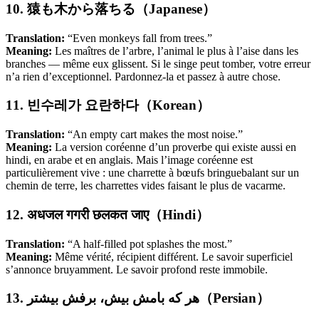
10. 猿も木から落ちる（Japanese）
Translation:
“Even monkeys fall from trees.”
Meaning:
Les maîtres de l’arbre, l’animal le plus à l’aise dans les
branches — même eux glissent. Si le singe peut tomber, votre erreur
n’a rien d’exceptionnel. Pardonnez-la et passez à autre chose.
11. 빈수레가 요란하다（Korean）
Translation:
“An empty cart makes the most noise.”
Meaning:
La version coréenne d’un proverbe qui existe aussi en
hindi, en arabe et en anglais. Mais l’image coréenne est
particulièrement vive : une charrette à bœufs bringuebalant sur un
chemin de terre, les charrettes vides faisant le plus de vacarme.
12. अधजल गगरी छलकत जाए（Hindi）
Translation:
“A half-filled pot splashes the most.”
Meaning:
Même vérité, récipient différent. Le savoir superficiel
s’annonce bruyamment. Le savoir profond reste immobile.
13. هر که بامش بیش، برفش بیشتر（Persian）