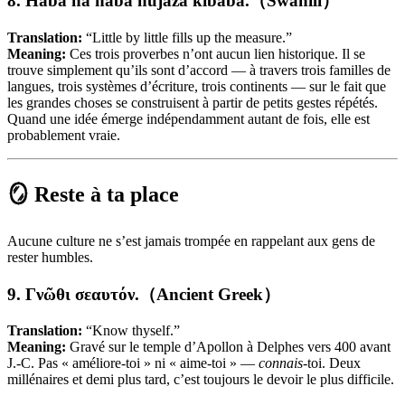
8. Haba na haba hujaza kibaba.（Swahili）
Translation:
“Little by little fills up the measure.”
Meaning:
Ces trois proverbes n’ont aucun lien historique. Il se
trouve simplement qu’ils sont d’accord — à travers trois familles de
langues, trois systèmes d’écriture, trois continents — sur le fait que
les grandes choses se construisent à partir de petits gestes répétés.
Quand une idée émerge indépendamment autant de fois, elle est
probablement vraie.
🪞 Reste à ta place
Aucune culture ne s’est jamais trompée en rappelant aux gens de
rester humbles.
9. Γνῶθι σεαυτόν.（Ancient Greek）
Translation:
“Know thyself.”
Meaning:
Gravé sur le temple d’Apollon à Delphes vers 400 avant
J.-C. Pas « améliore-toi » ni « aime-toi » —
connais
-toi. Deux
millénaires et demi plus tard, c’est toujours le devoir le plus difficile.