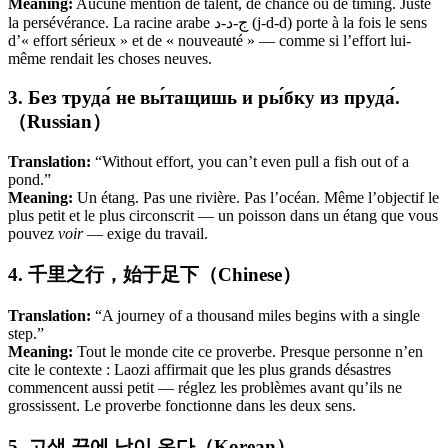
Meaning:
Aucune mention de talent, de chance ou de timing. Juste
la persévérance. La racine arabe ج-د-د (j-d-d) porte à la fois le sens
d’« effort sérieux » et de « nouveauté » — comme si l’effort lui-
même rendait les choses neuves.
3. Без труда́ не вы́тащишь и ры́бку из пруда́.
（Russian）
Translation:
“Without effort, you can’t even pull a fish out of a
pond.”
Meaning:
Un étang. Pas une rivière. Pas l’océan. Même l’objectif le
plus petit et le plus circonscrit — un poisson dans un étang que vous
pouvez
voir
— exige du travail.
4. 千里之行，始于足下（Chinese）
Translation:
“A journey of a thousand miles begins with a single
step.”
Meaning:
Tout le monde cite ce proverbe. Presque personne n’en
cite le contexte : Laozi affirmait que les plus grands désastres
commencent aussi petit — réglez les problèmes avant qu’ils ne
grossissent. Le proverbe fonctionne dans les deux sens.
5. 고생 끝에 낙이 온다（Korean）