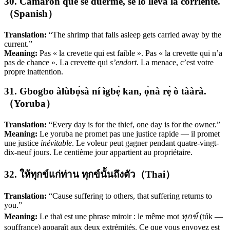
30. Camarón que se duerme, se lo lleva la corriente.
（Spanish）
Translation:
“The shrimp that falls asleep gets carried away by the
current.”
Meaning:
Pas « la crevette qui est faible ». Pas « la crevette qui n’a
pas de chance ». La crevette qui
s’endort
. La menace, c’est votre
propre inattention.
31. Gbogbo àlùbọ́sà ní ìgbẹ̀ kan, ọ̀nà rẹ̀ ò tààrà.
（Yoruba）
Translation:
“Every day is for the thief, one day is for the owner.”
Meaning:
Le yoruba ne promet pas une justice rapide — il promet
une justice
inévitable
. Le voleur peut gagner pendant quatre-vingt-
dix-neuf jours. Le centième jour appartient au propriétaire.
32. ให้ทุกข์แก่ท่าน ทุกข์นั้นถึงตัว（Thai）
Translation:
“Cause suffering to others, that suffering returns to
you.”
Meaning:
Le thaï est une phrase miroir : le même mot
ทุกข์
(túk —
souffrance) apparaît aux deux extrémités. Ce que vous envoyez est