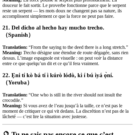
douceur le fait sortir. Le proverbe fonctionne parce que le serpent
reste un serpent — les mots doux ne changent pas sa nature, ils
accomplissent simplement ce que la force ne peut pas faire.
21. Del dicho al hecho hay mucho trecho.
（Spanish）
Translation:
“From the saying to the deed there is a long stretch.”
Meaning:
Trecho
désigne une étendue de route dégagée, sans rien
dessus. L’image espagnole est visuelle : on peut
voir
la distance
entre ce que quelqu’un dit et ce qu’il fera vraiment.
22. Ẹni tí kò bá tí ì kúrò lódò, kì í bú ìyá ọ̀ní.
（Yoruba）
Translation:
“One who is still in the river should not insult the
crocodile.”
Meaning:
Si vous avez de l’eau jusqu’à la taille, ce n’est pas le
moment de critiquer ce qui vit dedans. La discrétion n’est pas de la
lâcheté — c’est lire la situation avec justesse.
🔮 Tu ne sais pas encore ce que c’est