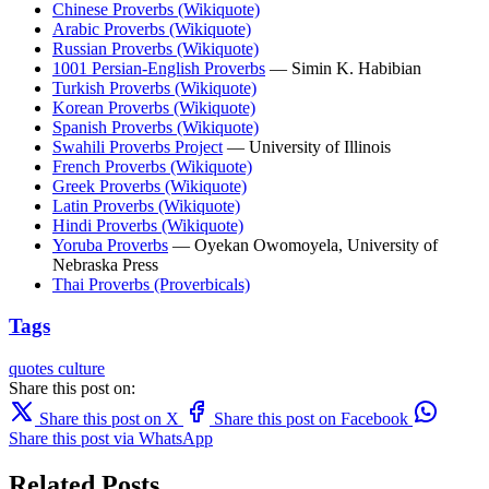
Chinese Proverbs (Wikiquote)
Arabic Proverbs (Wikiquote)
Russian Proverbs (Wikiquote)
1001 Persian-English Proverbs
— Simin K. Habibian
Turkish Proverbs (Wikiquote)
Korean Proverbs (Wikiquote)
Spanish Proverbs (Wikiquote)
Swahili Proverbs Project
— University of Illinois
French Proverbs (Wikiquote)
Greek Proverbs (Wikiquote)
Latin Proverbs (Wikiquote)
Hindi Proverbs (Wikiquote)
Yoruba Proverbs
— Oyekan Owomoyela, University of
Nebraska Press
Thai Proverbs (Proverbicals)
Tags
quotes
culture
Share this post on:
Share this post on X
Share this post on Facebook
Share this post via WhatsApp
Related Posts