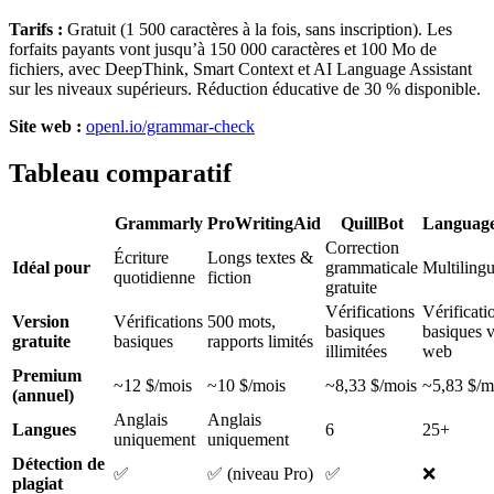
Tarifs :
Gratuit (1 500 caractères à la fois, sans inscription). Les
forfaits payants vont jusqu’à 150 000 caractères et 100 Mo de
fichiers, avec DeepThink, Smart Context et AI Language Assistant
sur les niveaux supérieurs. Réduction éducative de 30 % disponible.
Site web :
openl.io/grammar-check
Tableau comparatif
Grammarly
ProWritingAid
QuillBot
Languag
Correction
Écriture
Longs textes &
Idéal pour
grammaticale
Multiling
quotidienne
fiction
gratuite
Vérifications
Vérificati
Version
Vérifications
500 mots,
basiques
basiques v
gratuite
basiques
rapports limités
illimitées
web
Premium
~12 $/mois
~10 $/mois
~8,33 $/mois
~5,83 $/m
(annuel)
Anglais
Anglais
Langues
6
25+
uniquement
uniquement
Détection de
✅
✅ (niveau Pro)
✅
❌
plagiat