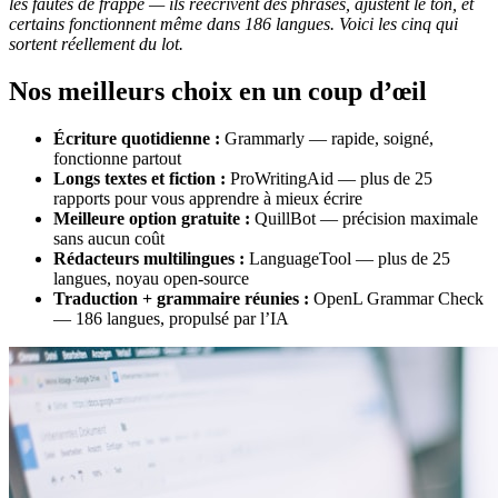
les fautes de frappe — ils réécrivent des phrases, ajustent le ton, et
certains fonctionnent même dans 186 langues. Voici les cinq qui
sortent réellement du lot.
Nos meilleurs choix en un coup d’œil
Écriture quotidienne :
Grammarly — rapide, soigné,
fonctionne partout
Longs textes et fiction :
ProWritingAid — plus de 25
rapports pour vous apprendre à mieux écrire
Meilleure option gratuite :
QuillBot — précision maximale
sans aucun coût
Rédacteurs multilingues :
LanguageTool — plus de 25
langues, noyau open-source
Traduction + grammaire réunies :
OpenL Grammar Check
— 186 langues, propulsé par l’IA