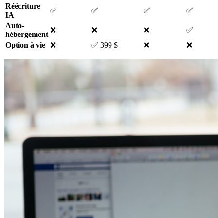
Réécriture
✅
✅
✅
✅
IA
Auto-
❌
❌
❌
✅
hébergement
Option à vie
❌
✅ 399 $
❌
❌