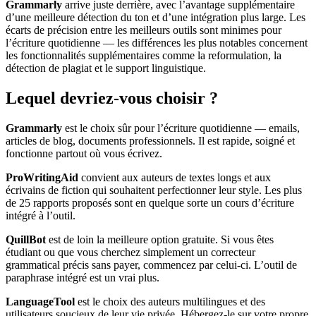
Grammarly
arrive juste derrière, avec l’avantage supplémentaire
d’une meilleure détection du ton et d’une intégration plus large. Les
écarts de précision entre les meilleurs outils sont minimes pour
l’écriture quotidienne — les différences les plus notables concernent
les fonctionnalités supplémentaires comme la reformulation, la
détection de plagiat et le support linguistique.
Lequel devriez-vous choisir ?
Grammarly
est le choix sûr pour l’écriture quotidienne — emails,
articles de blog, documents professionnels. Il est rapide, soigné et
fonctionne partout où vous écrivez.
ProWritingAid
convient aux auteurs de textes longs et aux
écrivains de fiction qui souhaitent perfectionner leur style. Les plus
de 25 rapports proposés sont en quelque sorte un cours d’écriture
intégré à l’outil.
QuillBot
est de loin la meilleure option gratuite. Si vous êtes
étudiant ou que vous cherchez simplement un correcteur
grammatical précis sans payer, commencez par celui-ci. L’outil de
paraphrase intégré est un vrai plus.
LanguageTool
est le choix des auteurs multilingues et des
utilisateurs soucieux de leur vie privée. Hébergez-le sur votre propre