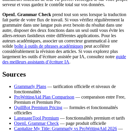
serveur et vous gardez le contrôle total sur vos données.
OpenL Grammar Check
prend tout son sens lorsque la traduction
fait partie de votre flux de travail. Si vous vérifiez régulièrement la
grammaire dans une langue puis avez besoin du résultat dans une
autre, disposer des deux fonctions dans un seul outil vous évite les
allers-retours fastidieux entre différentes applications. Pour les
auteurs académiques, associer un correcteur grammatical à une
solide
boîte à outils de phrases académiques
peut accélérer
considérablement la révision des articles. Si vous explorez plus
largement les outils d’écriture assistée par IA, consultez notre
guide
des meilleurs assistants d’écriture IA
.
Sources
Grammarly Plans
— tarification officielle et niveaux de
fonctionnalités
ProWritingAid Plan Comparison
— comparaison entre Free,
Premium et Premium Pro
QuillBot Premium Pricing
— formules et fonctionnalités
officielles
LanguageTool Premium
— fonctionnalités premium et tarifs
OpenL Grammar Check
— page produit officielle
Capitalize My Title: Grammarly vs ProWritingAid 2026
—