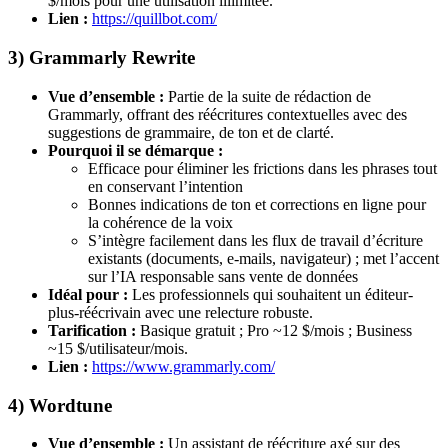
$/mois pour une utilisation illimitée.
Lien :
https://quillbot.com/
3) Grammarly Rewrite
Vue d’ensemble :
Partie de la suite de rédaction de
Grammarly, offrant des réécritures contextuelles avec des
suggestions de grammaire, de ton et de clarté.
Pourquoi il se démarque :
Efficace pour éliminer les frictions dans les phrases tout
en conservant l’intention
Bonnes indications de ton et corrections en ligne pour
la cohérence de la voix
S’intègre facilement dans les flux de travail d’écriture
existants (documents, e-mails, navigateur) ; met l’accent
sur l’IA responsable sans vente de données
Idéal pour :
Les professionnels qui souhaitent un éditeur-
plus-réécrivain avec une relecture robuste.
Tarification :
Basique gratuit ; Pro ~12 $/mois ; Business
~15 $/utilisateur/mois.
Lien :
https://www.grammarly.com/
4) Wordtune
Vue d’ensemble :
Un assistant de réécriture axé sur des