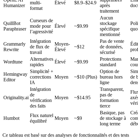
multi-
Élevé
$8.9–$24.9
Humanizer
après
doc
format
traitement
Aucun
Curseurs de
QuillBot
stockage
Pol
mode pour
Élevé
~$9.99
Paraphraser
spécifique
quo
l’agressivité
mentionné
Intégration
Pas de vente
Grammarly
Moyen-
Édi
de flux de
~$12
de données,
Rewrite
Élevé
pro
travail
sécurisé
Alternatives
Protections
Mar
Wordtune
Élevé
~$9.99
rapides
standard
cou
Simplicité +
Option de
Sim
Hemingway
corrections
Moyen
~$10 (Plus)
bureau hors
de 
Editor
IA
ligne
den
Intégration
Transparent,
Flux
de
pas de
Originality.ai
Moyen
~$14.95
axés
vérification
formation
véri
des faits
tierce
Basique, pas
Cré
Flux naturel
Humbot
Moyen
~$9
de stockage à
con
équilibré
long terme
déb
Ce tableau est basé sur des analyses de fonctionnalités et des tests