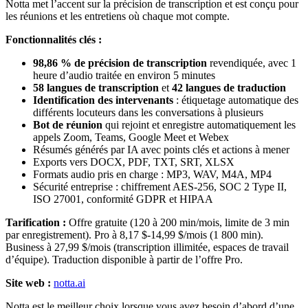
Notta met l’accent sur la précision de transcription et est conçu pour
les réunions et les entretiens où chaque mot compte.
Fonctionnalités clés :
98,86 % de précision de transcription
revendiquée, avec 1
heure d’audio traitée en environ 5 minutes
58 langues de transcription
et
42 langues de traduction
Identification des intervenants
: étiquetage automatique des
différents locuteurs dans les conversations à plusieurs
Bot de réunion
qui rejoint et enregistre automatiquement les
appels Zoom, Teams, Google Meet et Webex
Résumés générés par IA avec points clés et actions à mener
Exports vers DOCX, PDF, TXT, SRT, XLSX
Formats audio pris en charge : MP3, WAV, M4A, MP4
Sécurité entreprise : chiffrement AES-256, SOC 2 Type II,
ISO 27001, conformité GDPR et HIPAA
Tarification :
Offre gratuite (120 à 200 min/mois, limite de 3 min
par enregistrement). Pro à 8,17 $-14,99 $/mois (1 800 min).
Business à 27,99 $/mois (transcription illimitée, espaces de travail
d’équipe). Traduction disponible à partir de l’offre Pro.
Site web :
notta.ai
Notta est le meilleur choix lorsque vous avez besoin d’abord d’une