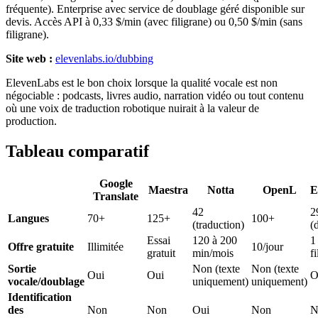
fréquente). Enterprise avec service de doublage géré disponible sur
devis. Accès API à 0,33 $/min (avec filigrane) ou 0,50 $/min (sans
filigrane).
Site web :
elevenlabs.io/dubbing
ElevenLabs est le bon choix lorsque la qualité vocale est non
négociable : podcasts, livres audio, narration vidéo ou tout contenu
où une voix de traduction robotique nuirait à la valeur de
production.
Tableau comparatif
Google
Maestra
Notta
OpenL
E
Translate
42
2
Langues
70+
125+
100+
(traduction)
(
Essai
120 à 200
1
Offre gratuite
Illimitée
10/jour
gratuit
min/mois
f
Sortie
Non (texte
Non (texte
Oui
Oui
O
vocale/doublage
uniquement)
uniquement)
Identification
des
Non
Non
Oui
Non
N