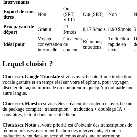
intervenants
Oui
Export de sous-
Non
(SRT,
Oui (SRT)
Non
N
titres
VTT)
Prix payant de
23
Gratuit
8,17 $/mois
8,90 $/mois
5
départ
$/mois
Voyage,
Créateurs
Traduction
D
Réunions,
Idéal pour
conversation
de
rapide en
d
entretiens
informelle
contenu
texte
s
Lequel choisir ?
Choisissez Google Translate
si vous avez besoin d’une traduction
vocale gratuite et en temps réel sur votre téléphone, pour voyager,
discuter de façon informelle ou comprendre quelqu’un qui parle une
autre langue.
Choisissez Maestra
si vous êtes créateur de contenu et avez besoin
du package complet : transcription + traduction + doublage IA +
sous-titres, le tout dans un seul éditeur.
Choisissez Notta
si votre priorité est d’obtenir des transcriptions de
réunion précises avec identification des intervenants, et que la
traduction vient dans un second temps après une transcription