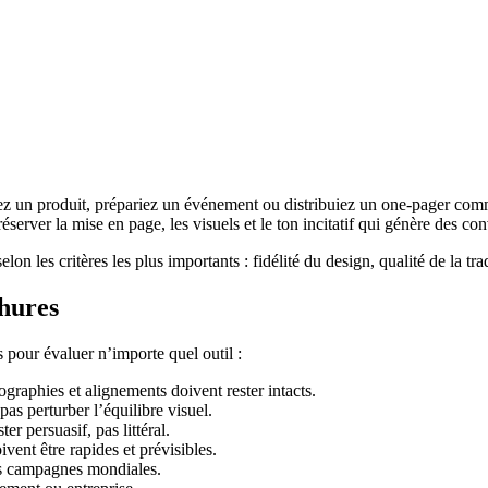
ez un produit, prépariez un événement ou distribuiez un one-pager co
éserver la mise en page, les visuels et le ton incitatif qui génère des co
on les critères les plus importants : fidélité du design, qualité de la tra
chures
 pour évaluer n’importe quel outil :
ographies et alignements doivent rester intacts.
pas perturber l’équilibre visuel.
er persuasif, pas littéral.
oivent être rapides et prévisibles.
es campagnes mondiales.