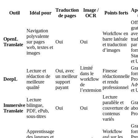
Traduction
Image /
Ap
Outil
Idéal pour
Points forts
de pages
OCR
Off
gra
Navigation
Workflow en
ave
polyvalente
OpenL
barre latérale
tra
sur pages
Oui
Oui
Translate
et traduction
par 
web, textes et
d’images
for
images
Sta
et 
Limité
Gra
Lecture et
Oui, avec
Finesse
dans le
for
rédaction de
un meilleur
rédactionnelle
DeepL
workflow
Pro
meilleure
support
et rendu
de
Ad
qualité
payant
professionnel
l’extension
et 
Lecture
Lecture
parallèle et
Gra
Immersive
bilingue,
Oui
Oui
couverture de
ab
Translate
PDF, ePub,
contenus
Pro
sous-titres
variés
Gra
Apprentissage
Workflow
for
des langues et
axé sur les
Pre