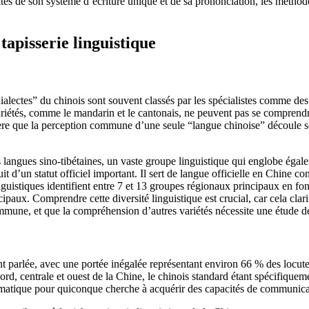
lités de son système d’écriture unique et de sa prononciation, les méthod
 tapisserie linguistique
ialectes” du chinois sont souvent classés par les spécialistes comme de
ariétés, comme le mandarin et le cantonais, ne peuvent pas se comprendre
re que la perception commune d’une seule “langue chinoise” découle souv
s langues sino-tibétaines, un vaste groupe linguistique qui englobe égalem
it d’un statut officiel important. Il sert de langue officielle en Chine c
inguistiques identifient entre 7 et 13 groupes régionaux principaux en f
cipaux. Comprendre cette diversité linguistique est crucial, car cela clar
ommune, et que la compréhension d’autres variétés nécessite une étude d
t parlée, avec une portée inégalée représentant environ 66 % des locute
nord, centrale et ouest de la Chine, le chinois standard étant spécifique
pragmatique pour quiconque cherche à acquérir des capacités de communi