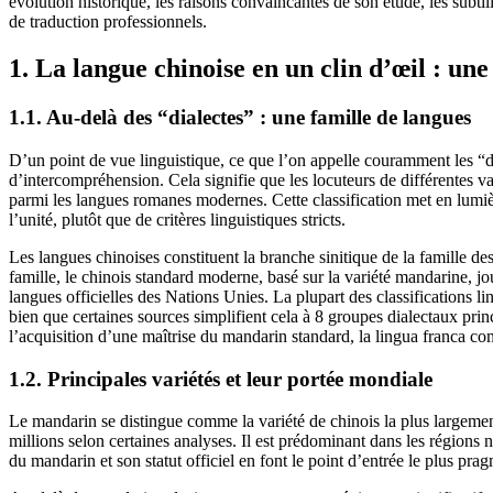
évolution historique, les raisons convaincantes de son étude, les subti
de traduction professionnels.
1. La langue chinoise en un clin d’œil : une
1.1. Au-delà des “dialectes” : une famille de langues
D’un point de vue linguistique, ce que l’on appelle couramment les “d
d’intercompréhension. Cela signifie que les locuteurs de différentes v
parmi les langues romanes modernes. Cette classification met en lumiè
l’unité, plutôt que de critères linguistiques stricts.
Les langues chinoises constituent la branche sinitique de la famille de
famille, le chinois standard moderne, basé sur la variété mandarine, jou
langues officielles des Nations Unies. La plupart des classifications l
bien que certaines sources simplifient cela à 8 groupes dialectaux prin
l’acquisition d’une maîtrise du mandarin standard, la lingua franca c
1.2. Principales variétés et leur portée mondiale
Le mandarin se distingue comme la variété de chinois la plus largemen
millions selon certaines analyses. Il est prédominant dans les régions 
du mandarin et son statut officiel en font le point d’entrée le plus 