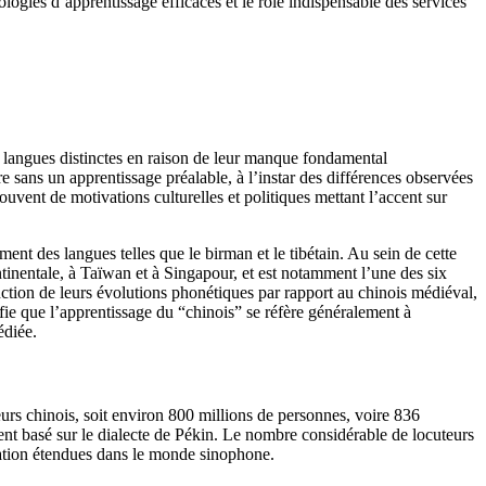
ologies d’apprentissage efficaces et le rôle indispensable des services
s langues distinctes en raison de leur manque fondamental
 sans un apprentissage préalable, à l’instar des différences observées
ent de motivations culturelles et politiques mettant l’accent sur
ent des langues telles que le birman et le tibétain. Au sein de cette
ontinentale, à Taïwan et à Singapour, et est notamment l’une des six
onction de leurs évolutions phonétiques par rapport au chinois médiéval,
ifie que l’apprentissage du “chinois” se réfère généralement à
édiée.
urs chinois, soit environ 800 millions de personnes, voire 836
ment basé sur le dialecte de Pékin. Le nombre considérable de locuteurs
cation étendues dans le monde sinophone.