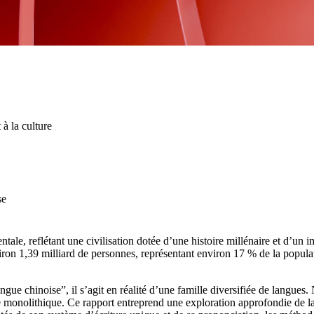
 à la culture
se
le, reflétant une civilisation dotée d’une histoire millénaire et d’un 
iron 1,39 milliard de personnes, représentant environ 17 % de la popu
ue chinoise”, il s’agit en réalité d’une famille diversifiée de langues.
ure monolithique. Ce rapport entreprend une exploration approfondie de l