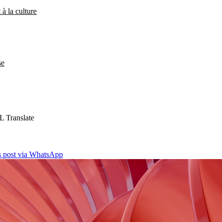
 à la culture
se
L Translate
is post via WhatsApp