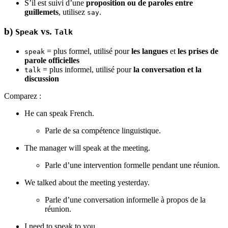
S’il est suivi d’une
proposition ou de paroles entre
guillemets
, utilisez
.
say
b)
vs.
Speak
Talk
= plus formel, utilisé pour
les langues
et
les prises de
speak
parole officielles
= plus informel, utilisé pour
la conversation et la
talk
discussion
Comparez :
He can speak French.
Parle de sa compétence linguistique.
The manager will speak at the meeting.
Parle d’une intervention formelle pendant une réunion.
We talked about the meeting yesterday.
Parle d’une conversation informelle à propos de la
réunion.
I need to speak to you.