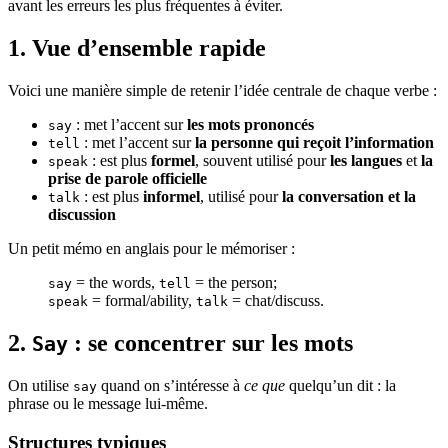
avant les erreurs les plus fréquentes à éviter.
1. Vue d’ensemble rapide
Voici une manière simple de retenir l’idée centrale de chaque verbe :
: met l’accent sur
les mots prononcés
say
: met l’accent sur
la personne qui reçoit l’information
tell
: est plus
formel
, souvent utilisé pour
les langues
et
la
speak
prise de parole officielle
: est plus
informel
, utilisé pour
la conversation et la
talk
discussion
Un petit mémo en anglais pour le mémoriser :
= the words,
= the person;
say
tell
= formal/ability,
= chat/discuss.
speak
talk
2.
: se concentrer sur les mots
Say
On utilise
quand on s’intéresse à
ce que
quelqu’un dit : la
say
phrase ou le message lui‑même.
Structures typiques