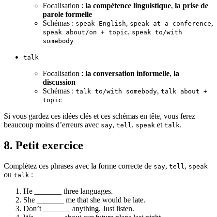
Focalisation :
la compétence linguistique
,
la prise de
parole formelle
Schémas :
,
,
speak English
speak at a conference
,
speak about/on + topic
speak to/with
somebody
talk
Focalisation :
la conversation informelle
,
la
discussion
Schémas :
,
talk to/with somebody
talk about +
topic
Si vous gardez ces idées clés et ces schémas en tête, vous ferez
beaucoup moins d’erreurs avec
,
,
et
.
say
tell
speak
talk
8. Petit exercice
Complétez ces phrases avec la forme correcte de
,
,
say
tell
speak
ou
:
talk
He _______ three languages.
She _______ me that she would be late.
Don’t _______ anything. Just listen.