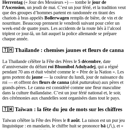
Herrentag
(« Jour des Messieurs ») — tombe le
jour de
l’Ascension
, un jeudi de mai. C’est un jour férié, et la tradition veut
que des groupes d’hommes partent en randonnée en tirant des
chariots à bras appelés
Bollerwagen
remplis de bière, de vin et de
nourriture. Beaucoup prennent le vendredi suivant pour créer un
week-end de quatre jours. Les accidents de la route liés à l’alcool
triplent ce jour-là, un fait auquel la police allemande se prépare
chaque année.
🇹🇭 Thaïlande : chemises jaunes et fleurs de canna
La Thaïlande célèbre la Fête des Pères le
5 décembre
, date
d’anniversaire du défunt
roi Bhumibol Adulyadej
, qui a régné
pendant 70 ans et était vénéré comme le « Père de la Nation ». Les
gens portent du
jaune
— la couleur du lundi, jour de naissance du
roi — et offrent des
fleurs de canna
(
dok puttaraksa
) aux pères et
grands-pères. Le canna est considéré comme une fleur masculine
dans la culture thaïlandaise. C’est un jour férié national et, le soir,
des cérémonies aux chandelles sont organisées dans tout le pays.
🇹🇼 Taïwan : la fête du jeu de mots sur les chiffres
Taïwan célèbre la Fête des Pères le
8 août
. La raison est un pur jeu
linguistique : en mandarin, le chiffre huit se prononce
bā
(八), et «