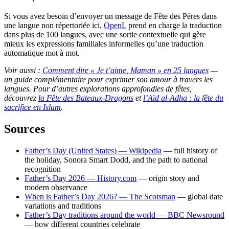
Si vous avez besoin d’envoyer un message de Fête des Pères dans
une langue non répertoriée ici,
OpenL
prend en charge la traduction
dans plus de 100 langues, avec une sortie contextuelle qui gère
mieux les expressions familiales informelles qu’une traduction
automatique mot à mot.
Voir aussi :
Comment dire « Je t’aime, Maman » en 25 langues
—
un guide complémentaire pour exprimer son amour à travers les
langues. Pour d’autres explorations approfondies de fêtes,
découvrez
la Fête des Bateaux-Dragons
et
l’Aïd al-Adha : la fête du
sacrifice en Islam
.
Sources
Father’s Day (United States) — Wikipedia
— full history of
the holiday, Sonora Smart Dodd, and the path to national
recognition
Father’s Day 2026 — History.com
— origin story and
modern observance
When is Father’s Day 2026? — The Scotsman
— global date
variations and traditions
Father’s Day traditions around the world — BBC Newsround
— how different countries celebrate