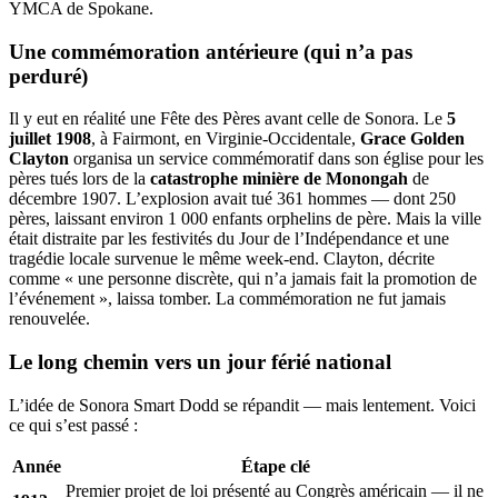
YMCA de Spokane.
Une commémoration antérieure (qui n’a pas
perduré)
Il y eut en réalité une Fête des Pères avant celle de Sonora. Le
5
juillet 1908
, à Fairmont, en Virginie-Occidentale,
Grace Golden
Clayton
organisa un service commémoratif dans son église pour les
pères tués lors de la
catastrophe minière de Monongah
de
décembre 1907. L’explosion avait tué 361 hommes — dont 250
pères, laissant environ 1 000 enfants orphelins de père. Mais la ville
était distraite par les festivités du Jour de l’Indépendance et une
tragédie locale survenue le même week-end. Clayton, décrite
comme « une personne discrète, qui n’a jamais fait la promotion de
l’événement », laissa tomber. La commémoration ne fut jamais
renouvelée.
Le long chemin vers un jour férié national
L’idée de Sonora Smart Dodd se répandit — mais lentement. Voici
ce qui s’est passé :
Année
Étape clé
Premier projet de loi présenté au Congrès américain — il ne