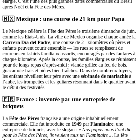
élargie. C’est l’une des plus grandes dates commerciales du Brésil
après Noël et la Fête des Mères.
🇲🇽 Mexique : une course de 21 km pour Papa
Le Mexique célèbre la Fête des Pères le troisième dimanche de juin,
comme les États-Unis. La ville de Mexico organise chaque année la
Carrera Día del Padre
, une course de 21 kilomètres où pères et
enfants peuvent courir ensemble — les rues se remplissent de
coureurs en t-shirts familiaux assortis, encouragés par des fanfares à
chaque kilomètre. Après la course, les familles élargies se réunissent
pour de longs repas d’après-midi : viande grillée au feu de bois,
guacamole frais et bières bien fraîches. Dans de nombreux foyers,
les enfants réveillent leur père avec une
sérénade de mariachis
à
l’aube, les trompettes et les guitares résonnant dans le quartier avant
le début des festivités.
🇫🇷 France : inventée par une entreprise de
briquets
La
Fête des Pères
française a une origine inhabituellement
commerciale. Elle fut introduite en
1949
par
Flaminaire
, une
entreprise de briquets, avec le slogan :
« Nos papas nous l’ont dit —
pour la Fête des Pères, ils veulent tous un Flaminaire »
. La fête