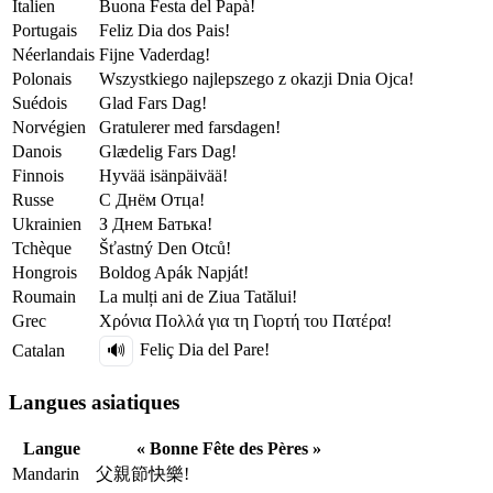
Italien
Buona Festa del Papà!
Portugais
Feliz Dia dos Pais!
Néerlandais
Fijne Vaderdag!
Polonais
Wszystkiego najlepszego z okazji Dnia Ojca!
Suédois
Glad Fars Dag!
Norvégien
Gratulerer med farsdagen!
Danois
Glædelig Fars Dag!
Finnois
Hyvää isänpäivää!
Russe
С Днём Отца!
Ukrainien
З Днем Батька!
Tchèque
Šťastný Den Otců!
Hongrois
Boldog Apák Napját!
Roumain
La mulți ani de Ziua Tatălui!
Grec
Χρόνια Πολλά για τη Γιορτή του Πατέρα!
Feliç Dia del Pare!
Catalan
🔊
Langues asiatiques
Langue
« Bonne Fête des Pères »
Mandarin
父親節快樂!