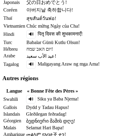
Japonais
父の日おめでとう!
Coréen
아버지날 축하합니다!
Thaï
สุขสันต์วันพ่อ!
Vietnamien
Chúc mừng Ngày của Cha!
पितृ दिवस की शुभकामनाएँ!
Hindi
🔊
Turc
Babalar Günü Kutlu Olsun!
Hébreu
יום האב שמח!
Arabe
عيد الأب سعيد!
Maligayang Araw ng mga Ama!
Tagalog
🔊
Autres régions
Langue
« Bonne Fête des Pères »
Siku ya Baba Njema!
Swahili
🔊
Gallois
Dydd y Tadau Hapus!
Islandais
Gleðilegan feðradag!
Géorgien
ბედნიერი მამის დღე!
Malais
Selamat Hari Bapa!
Amharique
መልካም የአባቶች ቀን!