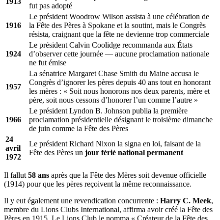
1913
fut pas adopté
Le président Woodrow Wilson assista à une célébration de
1916
la Fête des Pères à Spokane et la soutint, mais le Congrès
résista, craignant que la fête ne devienne trop commerciale
Le président Calvin Coolidge recommanda aux États
1924
d’observer cette journée — aucune proclamation nationale
ne fut émise
La sénatrice Margaret Chase Smith du Maine accusa le
Congrès d’ignorer les pères depuis 40 ans tout en honorant
1957
les mères : « Soit nous honorons nos deux parents, mère et
père, soit nous cessons d’honorer l’un comme l’autre »
Le président Lyndon B. Johnson publia la première
1966
proclamation présidentielle désignant le troisième dimanche
de juin comme la Fête des Pères
24
Le président Richard Nixon la signa en loi, faisant de la
avril
Fête des Pères un
jour férié national permanent
1972
Il fallut
58 ans
après que la Fête des Mères soit devenue officielle
(1914) pour que les pères reçoivent la même reconnaissance.
Il y eut également une revendication concurrente :
Harry C. Meek
,
membre du Lions Clubs International, affirma avoir créé la Fête des
Pères en 1915. Le Lions Club le nomma « Créateur de la Fête des