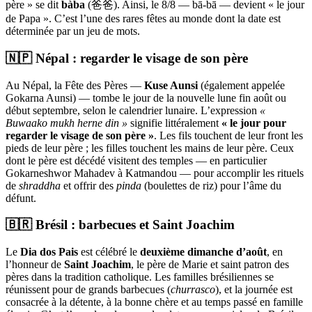
père » se dit
bàba
(爸爸). Ainsi, le 8/8 — bā-bā — devient « le jour
de Papa ». C’est l’une des rares fêtes au monde dont la date est
déterminée par un jeu de mots.
🇳🇵 Népal : regarder le visage de son père
Au Népal, la Fête des Pères —
Kuse Aunsi
(également appelée
Gokarna Aunsi) — tombe le jour de la nouvelle lune fin août ou
début septembre, selon le calendrier lunaire. L’expression
«
Buwaako mukh herne din »
signifie littéralement
« le jour pour
regarder le visage de son père »
. Les fils touchent de leur front les
pieds de leur père ; les filles touchent les mains de leur père. Ceux
dont le père est décédé visitent des temples — en particulier
Gokarneshwor Mahadev à Katmandou — pour accomplir les rituels
de
shraddha
et offrir des
pinda
(boulettes de riz) pour l’âme du
défunt.
🇧🇷 Brésil : barbecues et Saint Joachim
Le
Dia dos Pais
est célébré le
deuxième dimanche d’août
, en
l’honneur de
Saint Joachim
, le père de Marie et saint patron des
pères dans la tradition catholique. Les familles brésiliennes se
réunissent pour de grands barbecues (
churrasco
), et la journée est
consacrée à la détente, à la bonne chère et au temps passé en famille