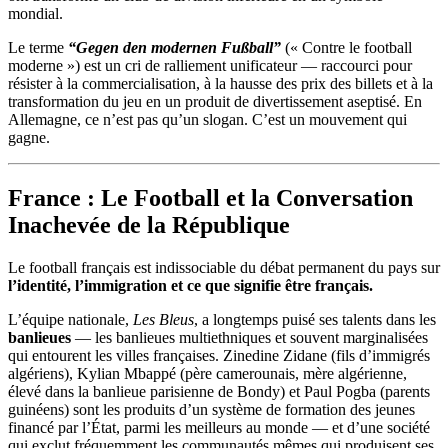
mondial.
Le terme
“Gegen den modernen Fußball”
(« Contre le football
moderne ») est un cri de ralliement unificateur — raccourci pour
résister à la commercialisation, à la hausse des prix des billets et à la
transformation du jeu en un produit de divertissement aseptisé. En
Allemagne, ce n’est pas qu’un slogan. C’est un mouvement qui
gagne.
France : Le Football et la Conversation
Inachevée de la République
Le football français est indissociable du débat permanent du pays sur
l’identité, l’immigration et ce que signifie être français.
L’équipe nationale,
Les Bleus
, a longtemps puisé ses talents dans les
banlieues
— les banlieues multiethniques et souvent marginalisées
qui entourent les villes françaises. Zinedine Zidane (fils d’immigrés
algériens), Kylian Mbappé (père camerounais, mère algérienne,
élevé dans la banlieue parisienne de Bondy) et Paul Pogba (parents
guinéens) sont les produits d’un système de formation des jeunes
financé par l’État, parmi les meilleurs au monde — et d’une société
qui exclut fréquemment les communautés mêmes qui produisent ses