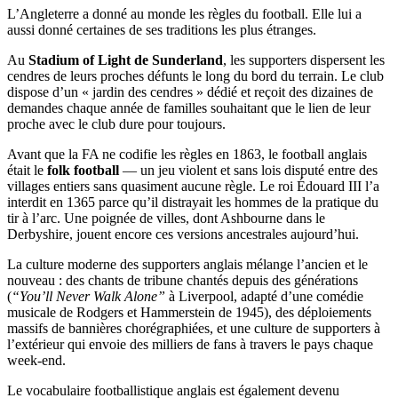
L’Angleterre a donné au monde les règles du football. Elle lui a
aussi donné certaines de ses traditions les plus étranges.
Au
Stadium of Light de Sunderland
, les supporters dispersent les
cendres de leurs proches défunts le long du bord du terrain. Le club
dispose d’un « jardin des cendres » dédié et reçoit des dizaines de
demandes chaque année de familles souhaitant que le lien de leur
proche avec le club dure pour toujours.
Avant que la FA ne codifie les règles en 1863, le football anglais
était le
folk football
— un jeu violent et sans lois disputé entre des
villages entiers sans quasiment aucune règle. Le roi Édouard III l’a
interdit en 1365 parce qu’il distrayait les hommes de la pratique du
tir à l’arc. Une poignée de villes, dont Ashbourne dans le
Derbyshire, jouent encore ces versions ancestrales aujourd’hui.
La culture moderne des supporters anglais mélange l’ancien et le
nouveau : des chants de tribune chantés depuis des générations
(
“You’ll Never Walk Alone”
à Liverpool, adapté d’une comédie
musicale de Rodgers et Hammerstein de 1945), des déploiements
massifs de bannières chorégraphiées, et une culture de supporters à
l’extérieur qui envoie des milliers de fans à travers le pays chaque
week-end.
Le vocabulaire footballistique anglais est également devenu