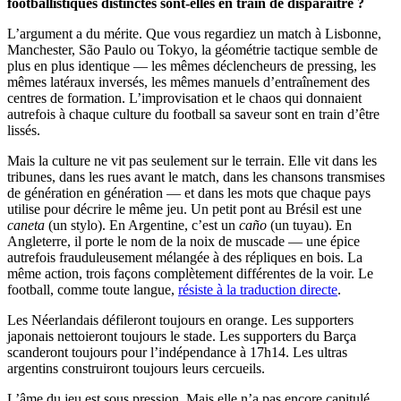
footballistiques distinctes sont-elles en train de disparaître ?
L’argument a du mérite. Que vous regardiez un match à Lisbonne,
Manchester, São Paulo ou Tokyo, la géométrie tactique semble de
plus en plus identique — les mêmes déclencheurs de pressing, les
mêmes latéraux inversés, les mêmes manuels d’entraînement des
centres de formation. L’improvisation et le chaos qui donnaient
autrefois à chaque culture du football sa saveur sont en train d’être
lissés.
Mais la culture ne vit pas seulement sur le terrain. Elle vit dans les
tribunes, dans les rues avant le match, dans les chansons transmises
de génération en génération — et dans les mots que chaque pays
utilise pour décrire le même jeu. Un petit pont au Brésil est une
caneta
(un stylo). En Argentine, c’est un
caño
(un tuyau). En
Angleterre, il porte le nom de la noix de muscade — une épice
autrefois frauduleusement mélangée à des répliques en bois. La
même action, trois façons complètement différentes de la voir. Le
football, comme toute langue,
résiste à la traduction directe
.
Les Néerlandais défileront toujours en orange. Les supporters
japonais nettoieront toujours le stade. Les supporters du Barça
scanderont toujours pour l’indépendance à 17h14. Les ultras
argentins construiront toujours leurs cercueils.
L’âme du jeu est sous pression. Mais elle n’a pas encore capitulé.