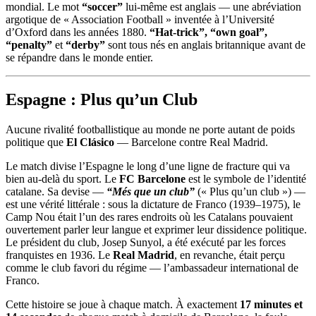
mondial. Le mot
“soccer”
lui-même est anglais — une abréviation
argotique de « Association Football » inventée à l’Université
d’Oxford dans les années 1880.
“Hat-trick”,
“own goal”,
“penalty”
et
“derby”
sont tous nés en anglais britannique avant de
se répandre dans le monde entier.
Espagne : Plus qu’un Club
Aucune rivalité footballistique au monde ne porte autant de poids
politique que
El Clásico
— Barcelone contre Real Madrid.
Le match divise l’Espagne le long d’une ligne de fracture qui va
bien au-delà du sport. Le
FC Barcelone
est le symbole de l’identité
catalane. Sa devise —
“Més que un club”
(« Plus qu’un club ») —
est une vérité littérale : sous la dictature de Franco (1939–1975), le
Camp Nou était l’un des rares endroits où les Catalans pouvaient
ouvertement parler leur langue et exprimer leur dissidence politique.
Le président du club, Josep Sunyol, a été exécuté par les forces
franquistes en 1936. Le
Real Madrid
, en revanche, était perçu
comme le club favori du régime — l’ambassadeur international de
Franco.
Cette histoire se joue à chaque match. À exactement
17 minutes et