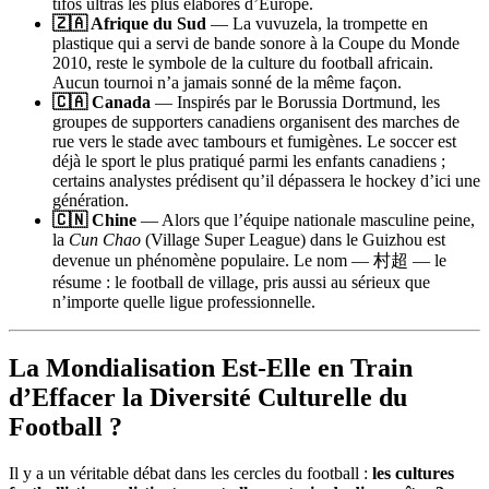
tifos ultras les plus élaborés d’Europe.
🇿🇦 Afrique du Sud
— La vuvuzela, la trompette en
plastique qui a servi de bande sonore à la Coupe du Monde
2010, reste le symbole de la culture du football africain.
Aucun tournoi n’a jamais sonné de la même façon.
🇨🇦 Canada
— Inspirés par le Borussia Dortmund, les
groupes de supporters canadiens organisent des marches de
rue vers le stade avec tambours et fumigènes. Le soccer est
déjà le sport le plus pratiqué parmi les enfants canadiens ;
certains analystes prédisent qu’il dépassera le hockey d’ici une
génération.
🇨🇳 Chine
— Alors que l’équipe nationale masculine peine,
la
Cun Chao
(Village Super League) dans le Guizhou est
devenue un phénomène populaire. Le nom — 村超 — le
résume : le football de village, pris aussi au sérieux que
n’importe quelle ligue professionnelle.
La Mondialisation Est-Elle en Train
d’Effacer la Diversité Culturelle du
Football ?
Il y a un véritable débat dans les cercles du football :
les cultures