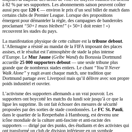
à 82 % par ses supporters. Les abonnements saison peuvent coûter
aussi peu que
120 €
— environ le prix d’un seul billet de match dans
certains clubs de Premier League. Lorsque des propositions
émergent pour démanteler la règle, des campagnes de banderoles
proclamant
“50+1 muss bleiben!”
(« 50+1 doit rester ! »)
recouvrent les stades du pays.
La manifestation physique de cette culture est la
tribune debout
.
L’Allemagne a résisté au mandat de la FIFA imposant des places
assises, et le résultat est l’atmosphère de stade la plus intense
d’Europe. Le
Mur Jaune
(
Gelbe Wand
) du Borussia Dortmund
accueille
25 000 supporters debout
— une seule tribune plus
grande que de nombreux stades entiers. Le chant
“You’ll Never
Walk Alone”
y rugit avant chaque match, une tradition que
Dortmund partage avec Liverpool mais qu’il délivre avec son propre
poids industriel et ouvrier.
L’activisme des supporters allemands a un vrai pouvoir. Les
supporters ont boycotté les matchs du lundi soir jusqu’à ce que la
ligue les supprime. Ils ont fait échouer des mesures de sécurité
proposées par des sorties de stade coordonnées. Le
FC St. Pauli
,
dans le quartier de la Reeperbahn à Hambourg, est devenu une
icône mondiale de la culture anti-fasciste et anti-raciste des
supporters — dirigé par des punks, des étudiants et des activistes qui
ont transformé un club de division inférieure en un symbole