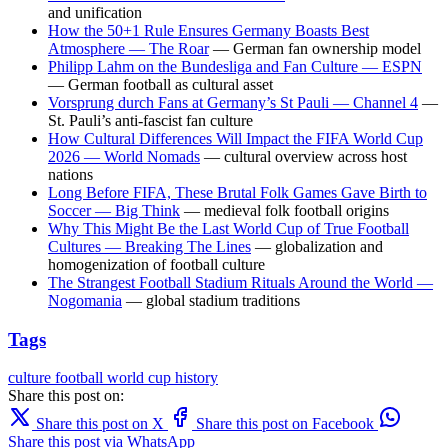
and unification
How the 50+1 Rule Ensures Germany Boasts Best
Atmosphere — The Roar
— German fan ownership model
Philipp Lahm on the Bundesliga and Fan Culture — ESPN
— German football as cultural asset
Vorsprung durch Fans at Germany’s St Pauli — Channel 4
—
St. Pauli’s anti-fascist fan culture
How Cultural Differences Will Impact the FIFA World Cup
2026 — World Nomads
— cultural overview across host
nations
Long Before FIFA, These Brutal Folk Games Gave Birth to
Soccer — Big Think
— medieval folk football origins
Why This Might Be the Last World Cup of True Football
Cultures — Breaking The Lines
— globalization and
homogenization of football culture
The Strangest Football Stadium Rituals Around the World —
Nogomania
— global stadium traditions
Tags
culture
football
world cup
history
Share this post on:
Share this post on X
Share this post on Facebook
Share this post via WhatsApp