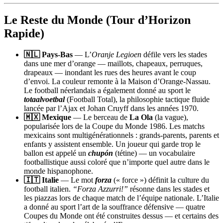
Le Reste du Monde (Tour d’Horizon
Rapide)
🇳🇱 Pays-Bas
— L’
Oranje Legioen
défile vers les stades
dans une mer d’orange — maillots, chapeaux, perruques,
drapeaux — inondant les rues des heures avant le coup
d’envoi. La couleur remonte à la Maison d’Orange-Nassau.
Le football néerlandais a également donné au sport le
totaalvoetbal
(Football Total), la philosophie tactique fluide
lancée par l’Ajax et Johan Cruyff dans les années 1970.
🇲🇽 Mexique
— Le berceau de
La Ola
(la vague),
popularisée lors de la Coupe du Monde 1986. Les matchs
mexicains sont multigénérationnels : grands-parents, parents et
enfants y assistent ensemble. Un joueur qui garde trop le
ballon est appelé un
chupón
(tétine) — un vocabulaire
footballistique aussi coloré que n’importe quel autre dans le
monde hispanophone.
🇮🇹 Italie
— Le mot
forza
(« force ») définit la culture du
football italien.
“Forza Azzurri!”
résonne dans les stades et
les piazzas lors de chaque match de l’équipe nationale. L’Italie
a donné au sport l’art de la souffrance défensive — quatre
Coupes du Monde ont été construites dessus — et certains des