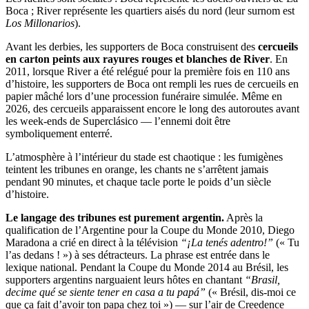
Boca ; River représente les quartiers aisés du nord (leur surnom est
Los Millonarios
).
Avant les derbies, les supporters de Boca construisent des
cercueils
en carton peints aux rayures rouges et blanches de River
. En
2011, lorsque River a été relégué pour la première fois en 110 ans
d’histoire, les supporters de Boca ont rempli les rues de cercueils en
papier mâché lors d’une procession funéraire simulée. Même en
2026, des cercueils apparaissent encore le long des autoroutes avant
les week-ends de Superclásico — l’ennemi doit être
symboliquement enterré.
L’atmosphère à l’intérieur du stade est chaotique : les fumigènes
teintent les tribunes en orange, les chants ne s’arrêtent jamais
pendant 90 minutes, et chaque tacle porte le poids d’un siècle
d’histoire.
Le langage des tribunes est purement argentin.
Après la
qualification de l’Argentine pour la Coupe du Monde 2010, Diego
Maradona a crié en direct à la télévision
“¡La tenés adentro!”
(« Tu
l’as dedans ! ») à ses détracteurs. La phrase est entrée dans le
lexique national. Pendant la Coupe du Monde 2014 au Brésil, les
supporters argentins narguaient leurs hôtes en chantant
“Brasil,
decime qué se siente tener en casa a tu papá”
(« Brésil, dis-moi ce
que ça fait d’avoir ton papa chez toi ») — sur l’air de Creedence