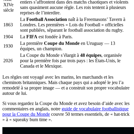
entiers s’affrontent dans des matchs chaotiques et violents
XIVe
sans quasiment aucune règle. Les rois tentent à plusieurs
siècle
reprises de l’interdire.
La
Football Association
naît à la Freemasons’ Tavern à
1863
Londres. Les premières « Lois du Football » officielles
sont publiées, séparant le football association du rugby.
1904
La
FIFA
est fondée à Paris.
La première
Coupe du Monde
en Uruguay — 13
1930
équipes, un champion.
La Coupe du Monde s’élargit à
48 équipes
, organisée
2026
pour la première fois par trois pays : les États-Unis, le
Canada et le Mexique.
Les règles ont voyagé avec les marins, les marchands et les
cheminots britanniques. Mais chaque pays qui a adopté le jeu l’a
remodelé à sa propre image — et a construit son propre vocabulaire
autour de lui.
Si vous regardez la Coupe du Monde et avez besoin d’aide avec les
commentaires en anglais, notre
guide de vocabulaire footballistique
pour la Coupe du Monde
couvre 50 termes essentiels, de « hat-trick
» à « squeaky bum time ».