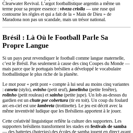
Clearwater Revival. L’argot footballistique argentin a même un
terme pour sa propre essence :
viveza criolla
— une ruse qui
contourne les règles et qui a fait de la « Main de Dieu » de
Maradona non pas un scandale, mais un trésor national.
Brésil : Là Où le Football Parle Sa
Propre Langue
Si un pays peut revendiquer le football comme langue maternelle,
c’est le Brésil. Pas seulement à cause des cinq Coupes du Monde —
mais parce que le portugais brésilien a développé le vocabulaire
footballistique le plus riche de la planète.
Le mot pour « petit pont » compte à lui seul au moins cinq variantes
:
caneta
(stylo),
ovinho
(petit œuf),
janelinha
(petite fenêtre),
rolinho
(petit rouleau) et
sainha
(petite jupe). Un lob au-dessus du
gardien est un
chute por cobertura
(tir en toit). Un coup du foulard
arc-en-ciel est une
lambreta
(trottinette). Le jeu est décrit avec la
même inventivité ludique que les Brésiliens apportent à le jouer.
Cette créativité linguistique reflète la culture des supporters. Les
supporters brésiliens transforment les stades en
festivals de samba
— des batteries (
baterias
) des écoles de samba jouent en direct avant