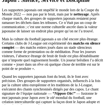
Les supporters japonais ont stupéfié le monde lors de la Coupe du
Monde 2022 — non pas par le bruit, mais par le
nettoyage
. Après
chaque match, des groupes de supporters japonais restaient pour
ramasser les déchets dans les tribunes. Ce n’était pas un coup de
communication ; c’est une norme culturelle ancrée dans la valeur
japonaise de laisser un endroit plus propre qu’on ne l’a trouvé.
Mais la culture du football japonais a un côté encore plus étrange.
Certains clubs de J-League ont expérimenté des
matchs en silence
complet
— des matchs entiers joués dans un stade silencieux
comme forme de protestation ou de méditation. Pour les joueurs
visiteurs, l’absence étrange de bruit de foule est plus déstabilisante
que n’importe quel rugissement hostile. Un joueur brésilien l’a décrit
comme « jouer dans un rêve où quelque chose de terrible est sur le
point de se produire ».
Quand les supporters japonais font du bruit, ils le font avec
précision. Des groupes de supporters organisés, influencés à la fois
par la culture ultra européenne et les traditions de la J-League,
exécutent des chants synchronisés dirigés par des capos. Le chant
signature de l’équipe nationale —
“Nippon Ole!”
— fusionne le
mot japonais pour Japon avec le
olé
mondial du football, une
création interculturelle qui capture la façon dont le Japon adopte et