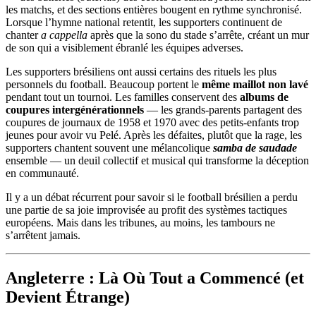
les matchs, et des sections entières bougent en rythme synchronisé.
Lorsque l’hymne national retentit, les supporters continuent de
chanter
a cappella
après que la sono du stade s’arrête, créant un mur
de son qui a visiblement ébranlé les équipes adverses.
Les supporters brésiliens ont aussi certains des rituels les plus
personnels du football. Beaucoup portent le
même maillot non lavé
pendant tout un tournoi. Les familles conservent des
albums de
coupures intergénérationnels
— les grands-parents partagent des
coupures de journaux de 1958 et 1970 avec des petits-enfants trop
jeunes pour avoir vu Pelé. Après les défaites, plutôt que la rage, les
supporters chantent souvent une mélancolique
samba de saudade
ensemble — un deuil collectif et musical qui transforme la déception
en communauté.
Il y a un débat récurrent pour savoir si le football brésilien a perdu
une partie de sa joie improvisée au profit des systèmes tactiques
européens. Mais dans les tribunes, au moins, les tambours ne
s’arrêtent jamais.
Angleterre : Là Où Tout a Commencé (et
Devient Étrange)