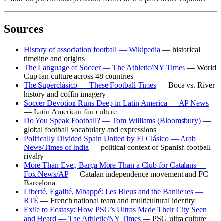
Sources
History of association football — Wikipedia
— historical
timeline and origins
The Language of Soccer — The Athletic/NY Times
— World
Cup fan culture across 48 countries
The Superclásico — These Football Times
— Boca vs. River
history and coffin imagery
Soccer Devotion Runs Deep in Latin America — AP News
— Latin American fan culture
Do You Speak Football? — Tom Williams (Bloomsbury)
—
global football vocabulary and expressions
Politically Divided Spain United by El Clásico — Arab
News/Times of India
— political context of Spanish football
rivalry
More Than Ever, Barça More Than a Club for Catalans —
Fox News/AP
— Catalan independence movement and FC
Barcelona
Liberté, Egalité, Mbappé: Les Bleus and the Banlieues —
RTÉ
— French national team and multicultural identity
Exile to Ecstasy: How PSG’s Ultras Made Their City Seen
and Heard — The Athletic/NY Times
— PSG ultra culture