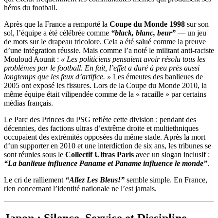
héros du football.
Après que la France a remporté la
Coupe du Monde 1998
sur son
sol, l’équipe a été célébrée comme
“black, blanc, beur”
— un jeu
de mots sur le drapeau tricolore. Cela a été salué comme la preuve
d’une intégration réussie. Mais comme l’a noté le militant anti-raciste
Mouloud Aounit :
« Les politiciens pensaient avoir résolu tous les
problèmes par le football. En fait, l’effet a duré à peu près aussi
longtemps que les feux d’artifice. »
Les émeutes des banlieues de
2005 ont exposé les fissures. Lors de la Coupe du Monde 2010, la
même équipe était vilipendée comme de la « racaille » par certains
médias français.
Le Parc des Princes du PSG reflète cette division : pendant des
décennies, des factions ultras d’extrême droite et multiethniques
occupaient des extrémités opposées du même stade. Après la mort
d’un supporter en 2010 et une interdiction de six ans, les tribunes se
sont réunies sous le
Collectif Ultras Paris
avec un slogan inclusif :
“La banlieue influence Paname et Paname influence le monde”
.
Le cri de ralliement
“Allez Les Bleus!”
semble simple. En France,
rien concernant l’identité nationale ne l’est jamais.
Japon : Silence, Service et Discipline