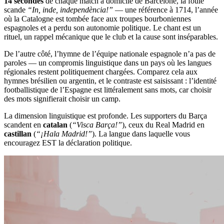
14 secondes
de chaque match à domicile de Barcelone, la foule
scande
“In, inde, independència!”
— une référence à 1714, l’année
où la Catalogne est tombée face aux troupes bourboniennes
espagnoles et a perdu son autonomie politique. Le chant est un
rituel, un rappel mécanique que le club et la cause sont inséparables.
De l’autre côté, l’hymne de l’équipe nationale espagnole n’a pas de
paroles — un compromis linguistique dans un pays où les langues
régionales restent politiquement chargées. Comparez cela aux
hymnes brésilien ou argentin, et le contraste est saisissant : l’identité
footballistique de l’Espagne est littéralement sans mots, car choisir
des mots signifierait choisir un camp.
La dimension linguistique est profonde. Les supporters du Barça
scandent en
catalan
(
“Visca Barça!”
), ceux du Real Madrid en
castillan
(
“¡Hala Madrid!”
). La langue dans laquelle vous
encouragez EST la déclaration politique.