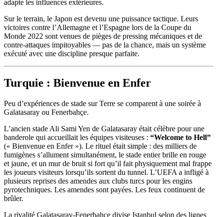
adapte les influences extérieures.
Sur le terrain, le Japon est devenu une puissance tactique. Leurs
victoires contre l’Allemagne et l’Espagne lors de la Coupe du
Monde 2022 sont venues de pièges de pressing mécaniques et de
contre-attaques impitoyables — pas de la chance, mais un système
exécuté avec une discipline presque parfaite.
Turquie : Bienvenue en Enfer
Peu d’expériences de stade sur Terre se comparent à une soirée à
Galatasaray ou Fenerbahçe.
L’ancien stade Ali Sami Yen de Galatasaray était célèbre pour une
banderole qui accueillait les équipes visiteuses :
“Welcome to Hell”
(« Bienvenue en Enfer »). Le rituel était simple : des milliers de
fumigènes s’allument simultanément, le stade entier brille en rouge
et jaune, et un mur de bruit si fort qu’il fait physiquement mal frappe
les joueurs visiteurs lorsqu’ils sortent du tunnel. L’UEFA a infligé à
plusieurs reprises des amendes aux clubs turcs pour les engins
pyrotechniques. Les amendes sont payées. Les feux continuent de
brûler.
La rivalité Galatasaray-Fenerbahçe divise Istanbul selon des lignes