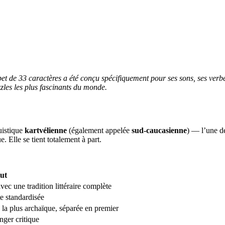
bet de 33 caractères a été conçu spécifiquement pour ses sons, ses verb
zzles les plus fascinants du monde.
guistique
kartvélienne
(également appelée
sud-caucasienne
) — l’une de
. Elle se tient totalement à part.
ut
vec une tradition littéraire complète
te standardisée
la plus archaïque, séparée en premier
nger critique