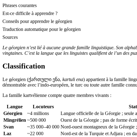
Phrases courantes
Est-ce difficile à apprendre ?
Conseils pour apprendre le géorgien
Traduction automatique pour le géorgien
Sources
Le géorgien n’est lié à aucune grande famille linguistique. Son alpha
vingtaines. C’est la langue que les linguistes qualifient de l’un des pu
Classification
Le géorgien (ქართული ენა,
kartuli ena
) appartient à la famille lin
démontrable avec l’indo-européen, le turc ou toute autre famille connue
La famille kartvélienne compte quatre membres vivants :
Langue
Locuteurs
Stat
Géorgien
~4 millions
Langue officielle de la Géorgie ; seule a
Mingrélien
~500 000
Ouest de la Géorgie ; pas de forme écri
Svan
~35 000–40 000
Nord-ouest montagneux de la Géorgie ; 
Laz
~22 000
Nord-est de la Turquie et Adjara ; en da