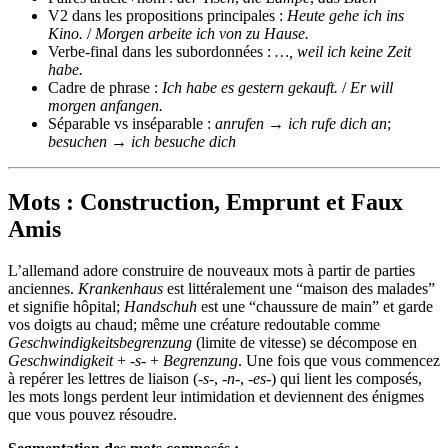
V2 dans les propositions principales :
Heute gehe ich ins
Kino.
/
Morgen arbeite ich von zu Hause.
Verbe-final dans les subordonnées :
…, weil ich keine Zeit
habe.
Cadre de phrase :
Ich habe es gestern gekauft.
/
Er will
morgen anfangen.
Séparable vs inséparable :
anrufen
→
ich rufe dich an
;
besuchen
→
ich besuche dich
Mots : Construction, Emprunt et Faux
Amis
L’allemand adore construire de nouveaux mots à partir de parties
anciennes.
Krankenhaus
est littéralement une “maison des malades”
et signifie hôpital;
Handschuh
est une “chaussure de main” et garde
vos doigts au chaud; même une créature redoutable comme
Geschwindigkeitsbegrenzung
(limite de vitesse) se décompose en
Geschwindigkeit
+
‑s‑
+
Begrenzung
. Une fois que vous commencez
à repérer les lettres de liaison (
‑s‑
,
‑n‑
,
‑es‑
) qui lient les composés,
les mots longs perdent leur intimidation et deviennent des énigmes
que vous pouvez résoudre.