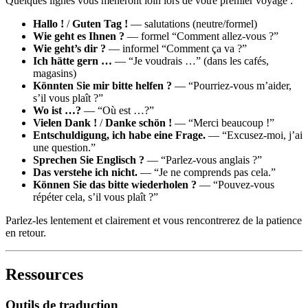
Quelques lignes vous mèneront loin lors de votre premier voyage :
Hallo !
/
Guten Tag !
— salutations (neutre/formel)
Wie geht es Ihnen ?
— formel “Comment allez-vous ?”
Wie geht’s dir ?
— informel “Comment ça va ?”
Ich hätte gern …
— “Je voudrais …” (dans les cafés,
magasins)
Könnten Sie mir bitte helfen ?
— “Pourriez-vous m’aider,
s’il vous plaît ?”
Wo ist …?
— “Où est …?”
Vielen Dank !
/
Danke schön !
— “Merci beaucoup !”
Entschuldigung, ich habe eine Frage.
— “Excusez-moi, j’ai
une question.”
Sprechen Sie Englisch ?
— “Parlez-vous anglais ?”
Das verstehe ich nicht.
— “Je ne comprends pas cela.”
Können Sie das bitte wiederholen ?
— “Pouvez-vous
répéter cela, s’il vous plaît ?”
Parlez-les lentement et clairement et vous rencontrerez de la patience
en retour.
Ressources
Outils de traduction