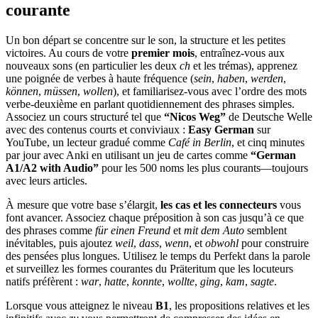
courante
Un bon départ se concentre sur le son, la structure et les petites
victoires. Au cours de votre
premier mois
, entraînez-vous aux
nouveaux sons (en particulier les deux
ch
et les trémas), apprenez
une poignée de verbes à haute fréquence (
sein
,
haben
,
werden
,
können
,
müssen
,
wollen
), et familiarisez-vous avec l’ordre des mots
verbe-deuxième en parlant quotidiennement des phrases simples.
Associez un cours structuré tel que
“Nicos Weg”
de Deutsche Welle
avec des contenus courts et conviviaux :
Easy German
sur
YouTube, un lecteur gradué comme
Café in Berlin
, et cinq minutes
par jour avec Anki en utilisant un jeu de cartes comme
“German
A1/A2 with Audio”
pour les 500 noms les plus courants—toujours
avec leurs articles.
À mesure que votre base s’élargit,
les cas et les connecteurs
vous
font avancer. Associez chaque préposition à son cas jusqu’à ce que
des phrases comme
für einen Freund
et
mit dem Auto
semblent
inévitables, puis ajoutez
weil
,
dass
,
wenn
, et
obwohl
pour construire
des pensées plus longues. Utilisez le temps du Perfekt dans la parole
et surveillez les formes courantes du Präteritum que les locuteurs
natifs préfèrent :
war
,
hatte
,
konnte
,
wollte
,
ging
,
kam
,
sagte
.
Lorsque vous atteignez le niveau
B1
, les propositions relatives et les