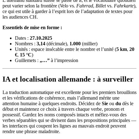
L’allemand standard suisse se passe de
ß
, et le vocabulaire quotidien
peut varier selon la frontière (
Velo
vs.
Fahrrad
,
Billet
vs.
Fahrkarte
),
ce qui est utile à garder à l’esprit lors de l’adaptation de textes pour
les audiences CH.
Essentiels de mise en forme :
Dates :
27.10.2025
Nombres :
3,14
(décimale),
1.000
(millier)
Unités : espace insécable entre le nombre et l’unité (
5 km
,
20
€
,
15 °C
)
Guillemets :
„…”
à l’impression
IA et localisation allemande : à surveiller
La traduction automatique est excellente pour les premiers brouillons
et les vérifications de cohérence, mais l’allemand mérite une
attention humaine à quelques endroits. Décidez de
Sie
ou
du
dès le
début et maintenez ce choix à travers chaque verbe, pronom et
possessif. Gardez les noms composés intacts et méfiez-vous des
verbes séparables qui se divisent dans les propositions principales —
les interfaces qui coupent les lignes au mauvais endroit peuvent
rendre une phrase maladroite.