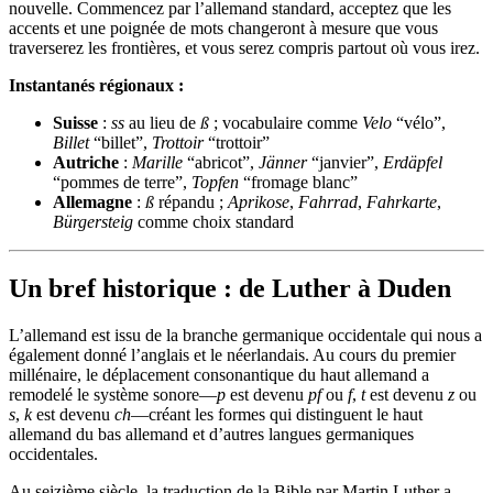
nouvelle. Commencez par l’allemand standard, acceptez que les
accents et une poignée de mots changeront à mesure que vous
traverserez les frontières, et vous serez compris partout où vous irez.
Instantanés régionaux :
Suisse
:
ss
au lieu de
ß
; vocabulaire comme
Velo
“vélo”,
Billet
“billet”,
Trottoir
“trottoir”
Autriche
:
Marille
“abricot”,
Jänner
“janvier”,
Erdäpfel
“pommes de terre”,
Topfen
“fromage blanc”
Allemagne
:
ß
répandu ;
Aprikose
,
Fahrrad
,
Fahrkarte
,
Bürgersteig
comme choix standard
Un bref historique : de Luther à Duden
L’allemand est issu de la branche germanique occidentale qui nous a
également donné l’anglais et le néerlandais. Au cours du premier
millénaire, le déplacement consonantique du haut allemand a
remodelé le système sonore—
p
est devenu
pf
ou
f
,
t
est devenu
z
ou
s
,
k
est devenu
ch
—créant les formes qui distinguent le haut
allemand du bas allemand et d’autres langues germaniques
occidentales.
Au seizième siècle, la traduction de la Bible par Martin Luther a