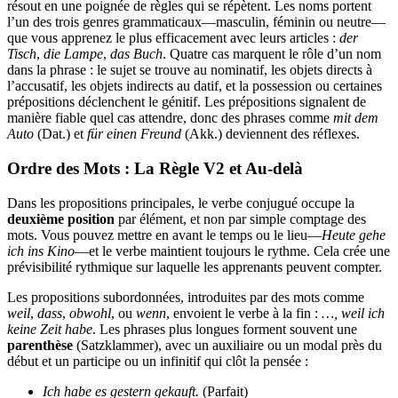
résout en une poignée de règles qui se répètent. Les noms portent
l’un des trois genres grammaticaux—masculin, féminin ou neutre—
que vous apprenez le plus efficacement avec leurs articles :
der
Tisch
,
die Lampe
,
das Buch
. Quatre cas marquent le rôle d’un nom
dans la phrase : le sujet se trouve au nominatif, les objets directs à
l’accusatif, les objets indirects au datif, et la possession ou certaines
prépositions déclenchent le génitif. Les prépositions signalent de
manière fiable quel cas attendre, donc des phrases comme
mit dem
Auto
(Dat.) et
für einen Freund
(Akk.) deviennent des réflexes.
Ordre des Mots : La Règle V2 et Au-delà
Dans les propositions principales, le verbe conjugué occupe la
deuxième position
par élément, et non par simple comptage des
mots. Vous pouvez mettre en avant le temps ou le lieu—
Heute gehe
ich ins Kino
—et le verbe maintient toujours le rythme. Cela crée une
prévisibilité rythmique sur laquelle les apprenants peuvent compter.
Les propositions subordonnées, introduites par des mots comme
weil
,
dass
,
obwohl
, ou
wenn
, envoient le verbe à la fin :
…, weil ich
keine Zeit habe
. Les phrases plus longues forment souvent une
parenthèse
(Satzklammer), avec un auxiliaire ou un modal près du
début et un participe ou un infinitif qui clôt la pensée :
Ich habe es gestern gekauft.
(Parfait)