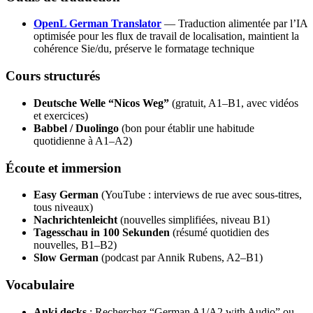
OpenL German Translator
— Traduction alimentée par l’IA
optimisée pour les flux de travail de localisation, maintient la
cohérence Sie/du, préserve le formatage technique
Cours structurés
Deutsche Welle “Nicos Weg”
(gratuit, A1–B1, avec vidéos
et exercices)
Babbel / Duolingo
(bon pour établir une habitude
quotidienne à A1–A2)
Écoute et immersion
Easy German
(YouTube : interviews de rue avec sous-titres,
tous niveaux)
Nachrichtenleicht
(nouvelles simplifiées, niveau B1)
Tagesschau in 100 Sekunden
(résumé quotidien des
nouvelles, B1–B2)
Slow German
(podcast par Annik Rubens, A2–B1)
Vocabulaire
Anki decks
: Recherchez “German A1/A2 with Audio” ou