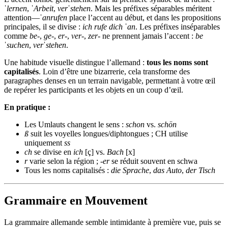
ˈlernen
,
ˈArbeit
,
verˈstehen
. Mais les préfixes séparables méritent
attention—
ˈanrufen
place l’accent au début, et dans les propositions
principales, il se divise :
ich rufe dich ˈan
. Les préfixes inséparables
comme
be‑
,
ge‑
,
er‑
,
ver‑
,
zer‑
ne prennent jamais l’accent :
be
ˈsuchen
,
verˈstehen
.
Une habitude visuelle distingue l’allemand :
tous les noms sont
capitalisés
. Loin d’être une bizarrerie, cela transforme des
paragraphes denses en un terrain navigable, permettant à votre œil
de repérer les participants et les objets en un coup d’œil.
En pratique :
Les Umlauts changent le sens :
schon
vs.
schön
ß
suit les voyelles longues/diphtongues ; CH utilise
uniquement
ss
ch
se divise en
ich
[ç] vs.
Bach
[x]
r
varie selon la région ;
‑er
se réduit souvent en schwa
Tous les noms capitalisés :
die Sprache
,
das Auto
,
der Tisch
Grammaire en Mouvement
La grammaire allemande semble intimidante à première vue, puis se