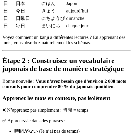
日
日本
にほん
Japon
日
今日
きょう
aujourd’hui
日
日曜日
にちようび
dimanche
日
毎日
まいにち
chaque jour
Voyez comment un kanji a différentes lectures ? En apprenant des
mots, vous absorbez naturellement les schémas.
Étape 2 : Construisez un vocabulaire
japonais de base de manière stratégique
Bonne nouvelle :
Vous n’avez besoin que d’environ 2 000 mots
courants pour comprendre 80 % du japonais quotidien.
Apprenez les mots en contexte, pas isolément
❌ N’apprenez pas simplement : 時間 = temps
✅ Apprenez-le dans des phrases :
時間がない (Je n’ai pas de temps)