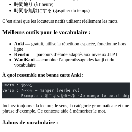
時間通り (à l’heure)
時間を無駄にする (gaspiller du temps)
C’est ainsi que les locuteurs natifs utilisent réellement les mots.
Meilleurs outils pour le vocabulaire :
Anki
— gratuit, utilise la répétition espacée, fonctionne hors
ligne
Renshu
— parcours d’étude adaptés aux niveaux JLPT
WaniKani
— combine l’apprentissage des kanji et du
vocabulaire
À quoi ressemble une bonne carte Anki :
Recto : 食べる
Verso : たべる — manger (verbe ru)
        Exemple : 朝ごはんを食べる (Je mange le petit-déje
Incluez toujours : la lecture, le sens, la catégorie grammaticale et une
phrase d’exemple. Ce contexte aide à mémoriser le mot.
Jalons de vocabulaire :