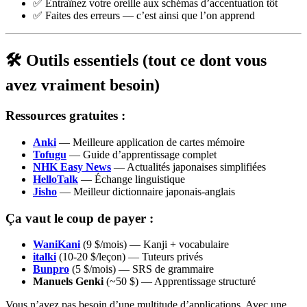
✅ Entraînez votre oreille aux schémas d’accentuation tôt
✅ Faites des erreurs — c’est ainsi que l’on apprend
🛠️ Outils essentiels (tout ce dont vous
avez vraiment besoin)
Ressources gratuites :
Anki
— Meilleure application de cartes mémoire
Tofugu
— Guide d’apprentissage complet
NHK Easy News
— Actualités japonaises simplifiées
HelloTalk
— Échange linguistique
Jisho
— Meilleur dictionnaire japonais-anglais
Ça vaut le coup de payer :
WaniKani
(9 $/mois) — Kanji + vocabulaire
italki
(10-20 $/leçon) — Tuteurs privés
Bunpro
(5 $/mois) — SRS de grammaire
Manuels Genki
(~50 $) — Apprentissage structuré
Vous n’avez pas besoin d’une multitude d’applications. Avec une