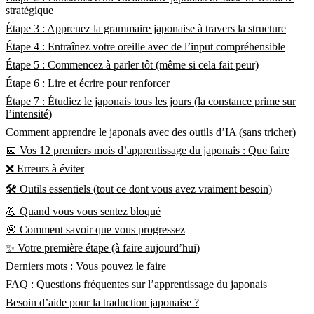
stratégique
Étape 3 : Apprenez la grammaire japonaise à travers la structure
Étape 4 : Entraînez votre oreille avec de l’input compréhensible
Étape 5 : Commencez à parler tôt (même si cela fait peur)
Étape 6 : Lire et écrire pour renforcer
Étape 7 : Étudiez le japonais tous les jours (la constance prime sur
l’intensité)
Comment apprendre le japonais avec des outils d’IA (sans tricher)
📅 Vos 12 premiers mois d’apprentissage du japonais : Que faire
❌ Erreurs à éviter
🛠️ Outils essentiels (tout ce dont vous avez vraiment besoin)
💪 Quand vous vous sentez bloqué
🎯 Comment savoir que vous progressez
✨ Votre première étape (à faire aujourd’hui)
Derniers mots : Vous pouvez le faire
FAQ : Questions fréquentes sur l’apprentissage du japonais
Besoin d’aide pour la traduction japonaise ?