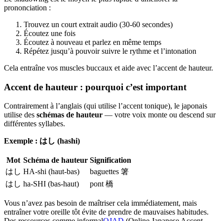
prononciation :
Trouvez un court extrait audio (30-60 secondes)
Écoutez une fois
Écoutez à nouveau et parlez en même temps
Répétez jusqu’à pouvoir suivre le rythme et l’intonation
Cela entraîne vos muscles buccaux et aide avec l’accent de hauteur.
Accent de hauteur : pourquoi c’est important
Contrairement à l’anglais (qui utilise l’accent tonique), le japonais
utilise des
schémas de hauteur
— votre voix monte ou descend sur
différentes syllabes.
Exemple : はし (hashi)
Mot
Schéma de hauteur
Signification
はし
HA-shi (haut-bas)
baguettes 箸
はし
ha-SHI (bas-haut)
pont 橋
Vous n’avez pas besoin de maîtriser cela immédiatement, mais
entraîner votre oreille tôt évite de prendre de mauvaises habitudes.
Des ressources comme informal
OJAD
(Online Japanese Accent