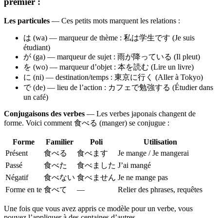
premier :
Les particules
— Ces petits mots marquent les relations :
は (wa) — marqueur de thème : 私は学生です (Je suis
étudiant)
が (ga) — marqueur de sujet : 雨が降っている (Il pleut)
を (wo) — marqueur d’objet : 本を読む (Lire un livre)
に (ni) — destination/temps : 東京に行く (Aller à Tokyo)
で (de) — lieu de l’action : カフェで勉強する (Étudier dans
un café)
Conjugaisons des verbes
— Les verbes japonais changent de
forme. Voici comment 食べる (manger) se conjugue :
Forme
Familier
Poli
Utilisation
Présent
食べる
食べます
Je mange / Je mangerai
Passé
食べた
食べました
J’ai mangé
Négatif
食べない
食べません
Je ne mange pas
Forme en te
食べて
—
Relier des phrases, requêtes
Une fois que vous avez appris ce modèle pour un verbe, vous
pouvez l’appliquer à des centaines d’autres.