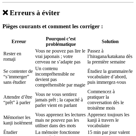
❌ Erreurs à éviter
Pièges courants et comment les corriger :
Pourquoi c’est
Erreur
Solution
problématique
Vous ne pouvez pas lire le
Passez à
Rester en
vrai japonais ; votre
l’hiragana/katakana dès
romaji
cerveau ne s’adapte pas
la première semaine
Un contenu
Se contenter de
Étudiez la grammaire/le
incompréhensible ne
“s’immerger”
vocabulaire d’abord,
devient pas
sans étudier
puis immergez-vous
compréhensible par magie
Commencez à
Vous ne vous sentirez
Attendre d’être
pratiquer la
jamais prêt ; la capacité à
“prêt” à parler
conversation dès le
parler vient en parlant
troisième mois
Vous apprenez les lectures
Apprenez toujours les
Mémoriser les
mais ne pouvez pas les
kanji à travers le
kanji isolément
utiliser dans des mots
vocabulaire
Étudier
La mémoire fonctionne
15 min par jour valent