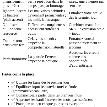
intensivement
par la répétition dans le
mieux que 3 heures par
puis arrêter
temps, pas par bourrage
semaine
Ignorer l’accent
Les mauvaises habitudes
Entraînez votre oreille
de hauteur
deviennent permanentes ;
dès le premier jour
(pitch accent)
les natifs le remarquent
N’utiliser
Différentes compétences
Combinez manuel +
qu’une seule
nécessitent différents
SRS + expression orale
ressource
outils
+ input
Cela vous ralentit ;
Entraînez-vous à
Traduire tout
empêche la
penser directement en
dans votre tête
compréhension naturelle
japonais
Acceptez les erreurs
La peur de l’erreur
comme des
Perfectionnisme
empêche la pratique
opportunités
d’apprentissage
Faites ceci à la place :
✅ Utilisez les kana dès le premier jour
✅ Équilibrez input (écoute/lecture) et étude
(grammaire/vocabulaire)
✅ Commencez à parler dans les premiers mois
✅ Apprenez les kanji à travers les mots, pas isolément
✅ Pratiquez un peu chaque jour, sans exception