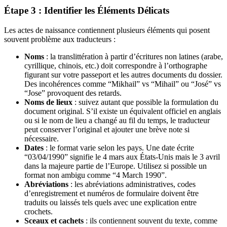
Étape 3 : Identifier les Éléments Délicats
Les actes de naissance contiennent plusieurs éléments qui posent
souvent problème aux traducteurs :
Noms
: la translittération à partir d’écritures non latines (arabe,
cyrillique, chinois, etc.) doit correspondre à l’orthographe
figurant sur votre passeport et les autres documents du dossier.
Des incohérences comme “Mikhail” vs “Mihail” ou “José” vs
“Jose” provoquent des retards.
Noms de lieux
: suivez autant que possible la formulation du
document original. S’il existe un équivalent officiel en anglais
ou si le nom de lieu a changé au fil du temps, le traducteur
peut conserver l’original et ajouter une brève note si
nécessaire.
Dates
: le format varie selon les pays. Une date écrite
“03/04/1990” signifie le 4 mars aux États-Unis mais le 3 avril
dans la majeure partie de l’Europe. Utilisez si possible un
format non ambigu comme “4 March 1990”.
Abréviations
: les abréviations administratives, codes
d’enregistrement et numéros de formulaire doivent être
traduits ou laissés tels quels avec une explication entre
crochets.
Sceaux et cachets
: ils contiennent souvent du texte, comme