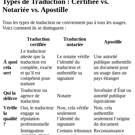
Types de Traduction : Certifiée vs.
Notariée vs. Apostille
Tous les types de traduction ne conviennent pas à tous les usages.
Voici comment ils se distinguent :
Traduction
Traduction
Apostille
certifiée
notariée
Le traducteur
atteste que la
Le notaire vérifie
Une autorité
À quoi
traduction est
l’identité du
publique authentifie
cela
complète, exacte
traducteur et
un document pour
sert
et qu’il est
authentifie sa
un usage dans un
compétent pour
signature
pays étranger
traduire
Traducteur ou
Secrétaire d’État ou
Qui la
agence de
Notaire
autorité publique
délivre
traduction
équivalente
Vérifie
Oui, le traducteur
Non, cela vérifie
Non, cela
la
engage sa
seulement
authentifie
qualité
réputation
l’identité du
seulement l’origine
?
professionnelle
signataire
du document
Immigration
Certains tribunaux
Reconnaissance