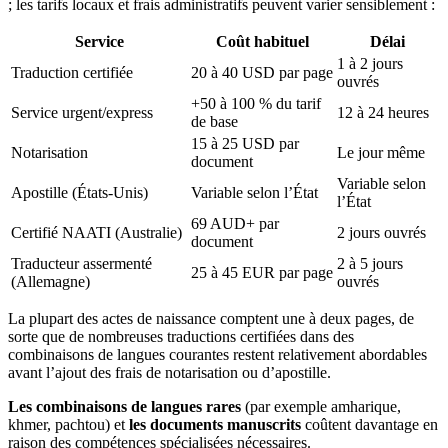
; les tarifs locaux et frais administratifs peuvent varier sensiblement :
Service
Coût habituel
Délai
1 à 2 jours
Traduction certifiée
20 à 40 USD par page
ouvrés
+50 à 100 % du tarif
Service urgent/express
12 à 24 heures
de base
15 à 25 USD par
Notarisation
Le jour même
document
Variable selon
Apostille (États-Unis)
Variable selon l’État
l’État
69 AUD+ par
Certifié NAATI (Australie)
2 jours ouvrés
document
Traducteur assermenté
2 à 5 jours
25 à 45 EUR par page
(Allemagne)
ouvrés
La plupart des actes de naissance comptent une à deux pages, de
sorte que de nombreuses traductions certifiées dans des
combinaisons de langues courantes restent relativement abordables
avant l’ajout des frais de notarisation ou d’apostille.
Les combinaisons de langues rares
(par exemple amharique,
khmer, pachtou) et
les documents manuscrits
coûtent davantage en
raison des compétences spécialisées nécessaires.