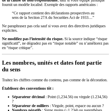
de la clause de non-responsabilité
, sauf si votre équipe juridique
fournit un modèle localisé. Exemple des rapports américains :
“Ce rapport contient des déclarations prospectives au
sens de la Section 27A du Securities Act de 1933…”
Ne paraphrasez pas cela sauf si vous avez des directives juridiques
explicites.
Ne modifiez pas l’intensité du risque.
Si la source indique “risque
significatif”, ne dégradez pas en “risque notable” ou n’améliorez pas
en “risque critique”.
Les nombres, unités et dates font partie
du sens
Traitez les chiffres comme du contenu, pas comme de la décoration.
Établissez des conventions tôt :
Séparateur décimal
: Point (1,234.56) ou virgule (1.234,56)
?
Séparateur de milliers
: Virgule, point, espace ou aucun ?
Nombres négatifs
: Signe moins (−1,234) ou parenthèses