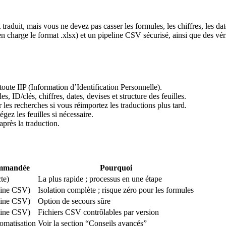
it traduit, mais vous ne devez pas casser les formules, les chiffres, les
en charge le format .xlsx) et un pipeline CSV sécurisé, ainsi que des vér
toute IIP (Information d’Identification Personnelle).
, ID/clés, chiffres, dates, devises et structure des feuilles.
r les recherches si vous réimportez les traductions plus tard.
égez les feuilles si nécessaire.
après la traduction.
ommandée
Pourquoi
te)
La plus rapide ; processus en une étape
line CSV)
Isolation complète ; risque zéro pour les formules
line CSV)
Option de secours sûre
line CSV)
Fichiers CSV contrôlables par version
omatisation
Voir la section “Conseils avancés”