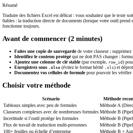
Résumé
Traduire des fichiers Excel est délicat : vous souhaitez que le texte so
fiables : la traduction directe de documents (lorsque votre outil prend 
fonctionne toujours.
Avant de commencer (2 minutes)
Faites une copie de sauvegarde
de votre classeur ; supprimez 
Identifiez le contenu protégé
qui ne doit PAS changer : formules
Ajoutez une colonne de clé stable
(par exemple,
) pou
row_id
Enregistrez sous
(évitez le format hérité
) et déprot
.xlsx
.xls
Documentez vos cellules de formule
pour pouvoir les vérifier 
Choisir votre méthode
Scénario
Méthode rec
Tableaux simples avec peu de formules
Méthode A (Direc
Classeurs complexes avec de nombreuses formules
Méthode B (Pipe
Incertitude si l’outil protège les formules
Méthode B (Pipe
Flux de travail de traduction multi-personnes
Méthode B (Pipe
100+ feuilles ou échelle d’entreprise
Méthode B + Aut