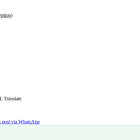
ption)
L Translate
is post via WhatsApp